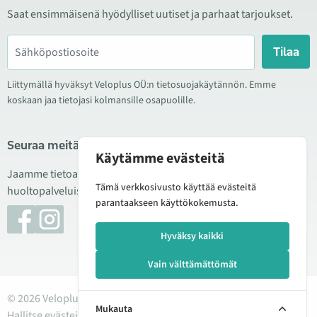
Saat ensimmäisenä hyödylliset uutiset ja parhaat tarjoukset.
Tilaa
Liittymällä hyväksyt Veloplus OÜ:n tietosuojakäytännön. Emme
koskaan jaa tietojasi kolmansille osapuolille.
Seuraa meitä sosiaalisessa mediassa
Käytämme evästeitä
Jaamme tietoa hyvistä tarjouksista, uusista tuotteista ja
Tämä verkkosivusto käyttää evästeitä
huoltopalveluista. Joskus julkaisemme myös tuote-esittelyjä.
parantaakseen käyttökokemusta.
Hyväksy kaikki
Vain välttämättömät
© 2026 Veloplus OÜ. Kaikki oikeudet pidätetään
Mukauta
Hallitse evästeitä