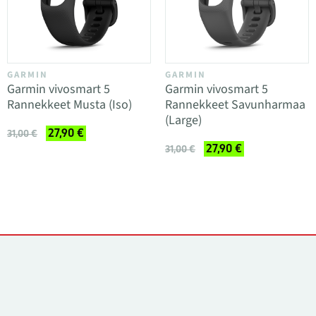
GARMIN
GARMIN
Garmin vivosmart 5
Garmin vivosmart 5
Rannekkeet Musta (Iso)
Rannekkeet Savunharmaa
(Large)
27,90 €
31,00 €
27,90 €
31,00 €
Yhteystiedot