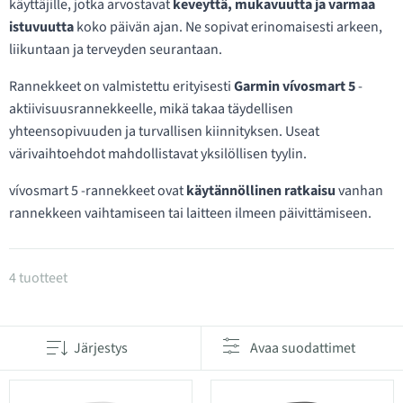
käyttäjille, jotka arvostavat
keveyttä, mukavuutta ja varmaa
istuvuutta
koko päivän ajan. Ne sopivat erinomaisesti arkeen,
liikuntaan ja terveyden seurantaan.
Rannekkeet on valmistettu erityisesti
Garmin vívosmart 5
-
aktiivisuusrannekkeelle, mikä takaa täydellisen
yhteensopivuuden ja turvallisen kiinnityksen. Useat
värivaihtoehdot mahdollistavat yksilöllisen tyylin.
vívosmart 5 -rannekkeet ovat
käytännöllinen ratkaisu
vanhan
rannekkeen vaihtamiseen tai laitteen ilmeen päivittämiseen.
Tuotteet kategoriassa vivosmart 5 kellonauhat
4 tuotteet
Järjestys
Avaa suodattimet