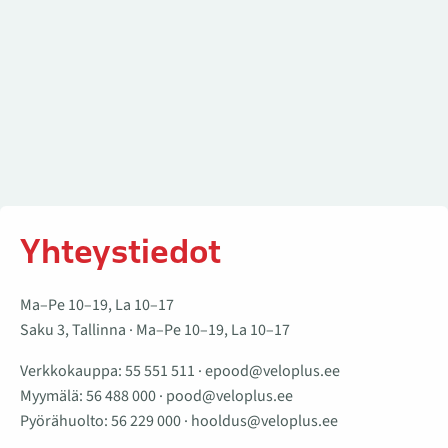
Yhteystiedot
Ma–Pe 10–19, La 10–17
Saku 3, Tallinna · Ma–Pe 10–19, La 10–17
Verkkokauppa:
55 551 511
·
epood@veloplus.ee
Myymälä:
56 488 000
·
pood@veloplus.ee
Pyörähuolto:
56 229 000
·
hooldus@veloplus.ee