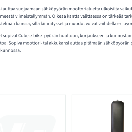
 auttaa suojaamaan sähköpyörän moottorialuetta ulkoisilta vaikutu
ilmeestä viimeistellymmän. Oikeaa kantta valittaessa on tärkeää ta
stelmän kanssa, sillä kiinnitykset ja muodot voivat vaihdella eri pyör
t sopivat Cube e-bike -pyörän huoltoon, korjaukseen ja kunnostami
ihtoa. Sopiva moottori- tai akkukansi auttaa pitämään sähköpyörä
kunnossa.
 kategoriassa Vetoyksikön ja akun suojukset