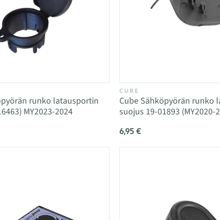
CUBE
pyörän runko latausportin
Cube Sähköpyörän runko l
-16463) MY2023-2024
suojus 19-01893 (MY2020-2
6,95 €