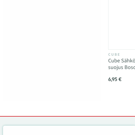
CUBE
Cube Sähkö
suojus Bosc
6,95 €
Yhteystiedot