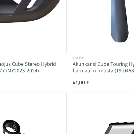
CUBE
uojus Cube Stereo Hybrid
Akunkansi Cube Touring Hy
77 (MY2023-2024)
harmaa´n´musta (19-0458
41,00 €