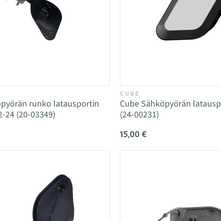
CUBE
pyörän runko latausportin
Cube Sähköpyörän latauspo
-24 (20-03349)
(24-00231)
15,00 €