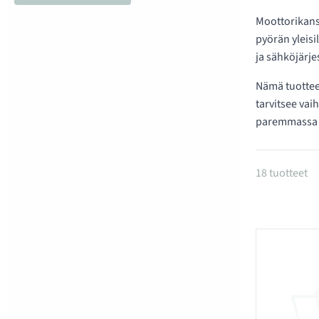
Moottorikansi
pyörän yleis
ja sähköjärje
Nämä tuottee
tarvitsee va
paremmassa 
Tuotteet
18 tuotteet