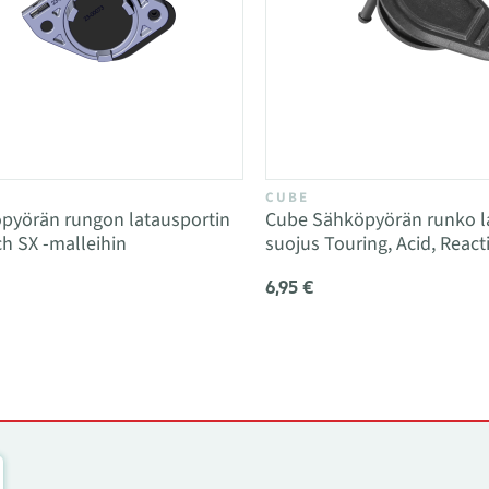
CUBE
pyörän rungon latausportin
Cube Sähköpyörän runko l
h SX -malleihin
suojus Touring, Acid, Reac
6,95 €