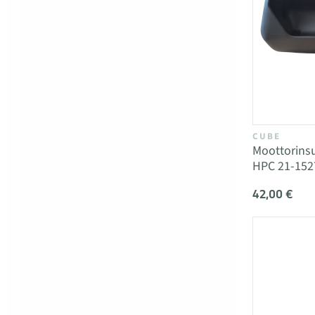
CUBE
Moottorins
HPC 21-152
42,00 €