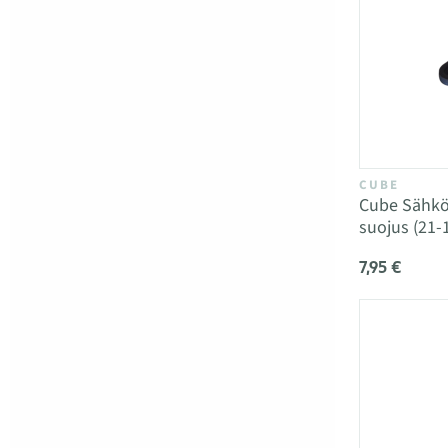
CUBE
Cube Sähkö
suojus (21
7,95 €