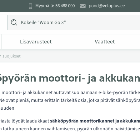
Myymälä: 56 488 000
pood@veloplus.ee
Lisävarusteet
Vaatteet
n suojukset
pyörän moottori- ja akkuka
oottori- ja akkukannet auttavat suojaamaan e-bike-pyörän tärkeitä o
Ne ovat pieniä, mutta erittäin tärkeitä osia, jotka pitävät sähköpyör
muuden.
riasta löydät laadukkaat
sähköpyörän moottorikannet ja akkukan
n tai kuluneen kannen vaihtamiseen, pyörän ulkonäön päivittämise