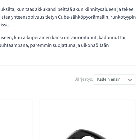
ksilta, kun taas akkukansi peittää akun kiinnitysalueen ja tekee
rkistaa yhteensopivuus tietyn Cube-sähköpyörämallin, runkotyypin
issä.
seen, kun alkuperäinen kansi on vaurioitunut, kadonnut tai
n puhtaampana, paremmin suojattuna ja ulkonäöltään
Järjestys:
Kallein ensin