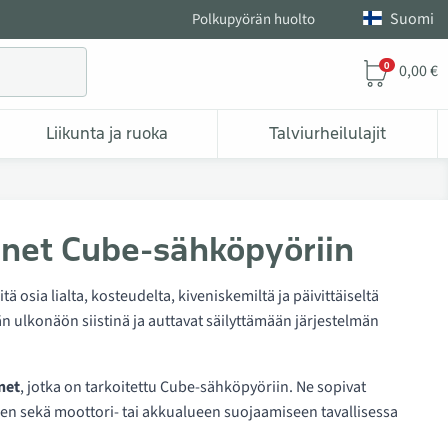
Suomi
Polkupyörän huolto
0
0,00 €
Liikunta ja ruoka
Talviurheilulajit
nnet Cube-sähköpyöriin
sia lialta, kosteudelta, kiveniskemiltä ja päivittäiseltä
än ulkonäön siistinä ja auttavat säilyttämään järjestelmän
net
, jotka on tarkoitettu Cube-sähköpyöriin. Ne sopivat
en sekä moottori- tai akkualueen suojaamiseen tavallisessa