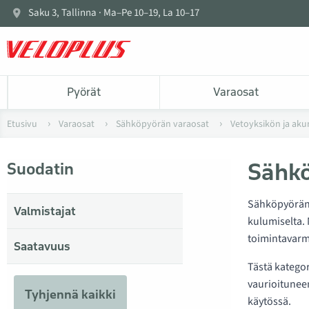
Saku 3, Tallinna · Ma–Pe 10–19, La 10–17
Pyörät
Varaosat
Etusivu
Varaosat
Sähköpyörän varaosat
Vetoyksikön ja aku
Sähkö
Suodatin
Sähköpyörän m
Valmistajat
kulumiselta. 
toimintavar
Saatavuus
Tästä katego
vaurioitunee
Tyhjennä kaikki
käytössä.