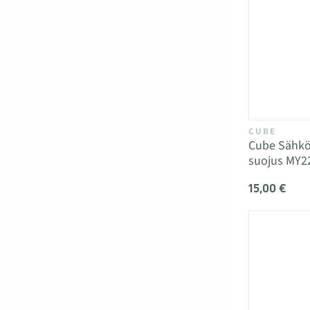
CUBE
Cube Sähkö
suojus MY22
15,00 €