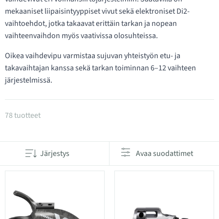
mekaaniset liipaisintyyppiset vivut sekä elektroniset Di2-
vaihtoehdot, jotka takaavat erittäin tarkan ja nopean
vaihteenvaihdon myös vaativissa olosuhteissa.
Oikea vaihdevipu varmistaa sujuvan yhteistyön etu- ja
takavaihtajan kanssa sekä tarkan toiminnan 6–12 vaihteen
järjestelmissä.
Tuotteet kategoriassa Vaihdevivut
78 tuotteet
Järjestys
Avaa suodattimet