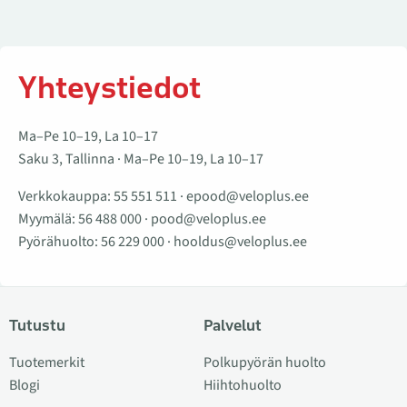
Yhteystiedot
Ma–Pe 10–19, La 10–17
Saku 3, Tallinna · Ma–Pe 10–19, La 10–17
Verkkokauppa:
55 551 511
·
epood@veloplus.ee
Myymälä:
56 488 000
·
pood@veloplus.ee
Pyörähuolto:
56 229 000
·
hooldus@veloplus.ee
Tutustu
Palvelut
Tuotemerkit
Polkupyörän huolto
Blogi
Hiihtohuolto