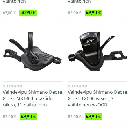
vaihteinen
vaihteinen
50,90 €
49,90 €
67,00 €
82,00 €
SHIMANO
SHIMANO
Vaihdevipu Shimano Deore
Vaihdevipu Shimano Deore
XT SL-M8130 LinkGlide
XT SL-T8000 vasen, 3-
oikea, 11-vaihteinen
vaihteinen w/OGD
49,90 €
49,90 €
82,00 €
82,00 €