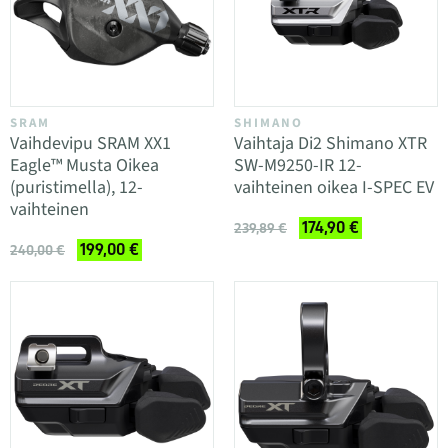
SRAM
SHIMANO
Vaihdevipu SRAM XX1
Vaihtaja Di2 Shimano XTR
Eagle™ Musta Oikea
SW-M9250-IR 12-
(puristimella), 12-
vaihteinen oikea I-SPEC EV
vaihteinen
174,90 €
239,89 €
199,00 €
240,00 €