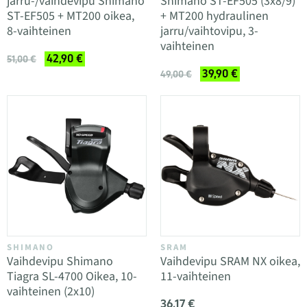
jarru-/vaihdevipu Shimano
Shimano ST-EF505 (3x8/9)
ST-EF505 + MT200 oikea,
+ MT200 hydraulinen
8-vaihteinen
jarru/vaihtovipu, 3-
vaihteinen
42,90 €
51,00 €
39,90 €
49,00 €
SHIMANO
SRAM
Vaihdevipu Shimano
Vaihdevipu SRAM NX oikea,
Tiagra SL-4700 Oikea, 10-
11-vaihteinen
vaihteinen (2x10)
36,17 €