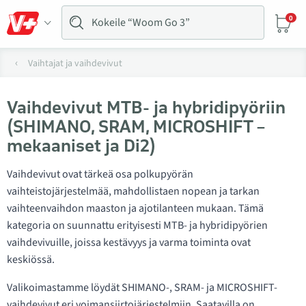
0
Vaihtajat ja vaihdevivut
Vaihdevivut MTB- ja hybridipyöriin
(SHIMANO, SRAM, MICROSHIFT –
mekaaniset ja Di2)
Vaihdevivut ovat tärkeä osa polkupyörän
vaihteistojärjestelmää, mahdollistaen nopean ja tarkan
vaihteenvaihdon maaston ja ajotilanteen mukaan. Tämä
kategoria on suunnattu erityisesti MTB- ja hybridipyörien
vaihdevivuille, joissa kestävyys ja varma toiminta ovat
keskiössä.
Valikoimastamme löydät SHIMANO-, SRAM- ja MICROSHIFT-
vaihdevivut eri voimansiirtojärjestelmiin. Saatavilla on