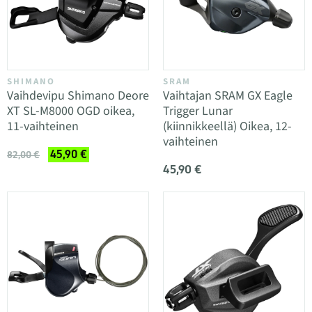
SHIMANO
SRAM
Vaihdevipu Shimano Deore
Vaihtajan SRAM GX Eagle
XT SL-M8000 OGD oikea,
Trigger Lunar
11-vaihteinen
(kiinnikkeellä) Oikea, 12-
vaihteinen
45,90 €
82,00 €
45,90 €