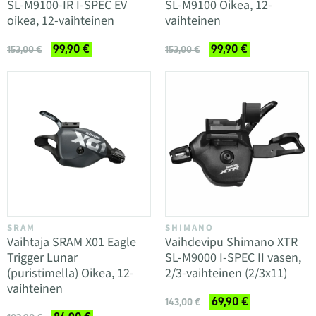
SL-M9100-IR I-SPEC EV
SL-M9100 Oikea, 12-
oikea, 12-vaihteinen
vaihteinen
99,90 €
99,90 €
153,00 €
153,00 €
SRAM
SHIMANO
Vaihtaja SRAM X01 Eagle
Vaihdevipu Shimano XTR
Trigger Lunar
SL-M9000 I-SPEC II vasen,
(puristimella) Oikea, 12-
2/3-vaihteinen (2/3x11)
vaihteinen
69,90 €
143,00 €