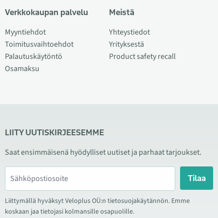
Verkkokaupan palvelu
Meistä
Myyntiehdot
Yhteystiedot
Toimitusvaihtoehdot
Yrityksestä
Palautuskäytöntö
Product safety recall
Osamaksu
LIITY UUTISKIRJEESEMME
Saat ensimmäisenä hyödylliset uutiset ja parhaat tarjoukset.
Tilaa
Liittymällä hyväksyt Veloplus OÜ:n tietosuojakäytännön. Emme
koskaan jaa tietojasi kolmansille osapuolille.