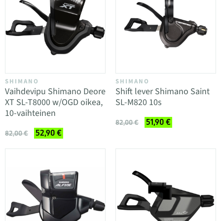
SHIMANO
SHIMANO
Vaihdevipu Shimano Deore
Shift lever Shimano Saint
XT SL-T8000 w/OGD oikea,
SL-M820 10s
10-vaihteinen
51,90 €
82,00 €
52,90 €
82,00 €