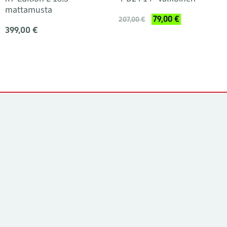
mattamusta
79,00 €
207,00 €
399,00 €
Yhteystiedot