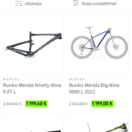
Järjestys
Avaa suodattimet
MERIDA
MERIDA
Runko Merida Ninety-Nine
Runko Merida Big.Nine
9.XT L
9000 L 2022
1 199,40 €
1 199,00 €
2 067,00 €
2 067,00 €