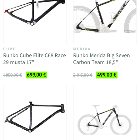
CUBE
MERIDA
Runko Cube Elite C68 Race
Runko Merida Big Seven
29 musta 17"
Carbon Team 18,5"
699,00 €
499,00 €
1 859,00 €
2 015,00 €