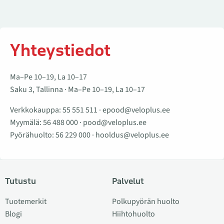
Yhteystiedot
Ma–Pe 10–19, La 10–17
Saku 3, Tallinna · Ma–Pe 10–19, La 10–17
Verkkokauppa:
55 551 511
·
epood@veloplus.ee
Myymälä:
56 488 000
·
pood@veloplus.ee
Pyörähuolto:
56 229 000
·
hooldus@veloplus.ee
Tutustu
Palvelut
Tuotemerkit
Polkupyörän huolto
Blogi
Hiihtohuolto