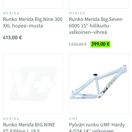
MERIDA
MERIDA
Runko Merida Big.Nine 300
Runko Merida Big.Seven
XXL hopea–musta
6000 15" hiilikuitu–
valkoinen–vihreä
413,00 €
399,00 €
1 033,00 €
MERIDA
UMF
Runko Merida BIG.NINE
Pyörän runko UMF Hardy
XT-Edition L 18.5
4-D24 14" valkoinen