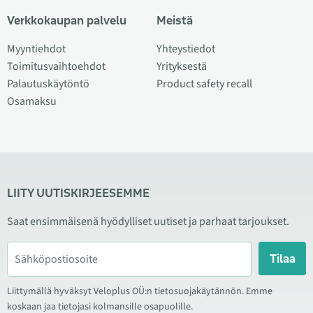
Verkkokaupan palvelu
Meistä
Myyntiehdot
Yhteystiedot
Toimitusvaihtoehdot
Yrityksestä
Palautuskäytöntö
Product safety recall
Osamaksu
LIITY UUTISKIRJEESEMME
Saat ensimmäisenä hyödylliset uutiset ja parhaat tarjoukset.
Tilaa
Liittymällä hyväksyt Veloplus OÜ:n tietosuojakäytännön. Emme
koskaan jaa tietojasi kolmansille osapuolille.