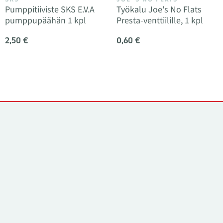
Pumppitiiviste SKS E.V.A
Työkalu Joe's No Flats
pumppupäähän 1 kpl
Presta-venttiilille, 1 kpl
2,50 €
0,60 €
Yhteystiedot