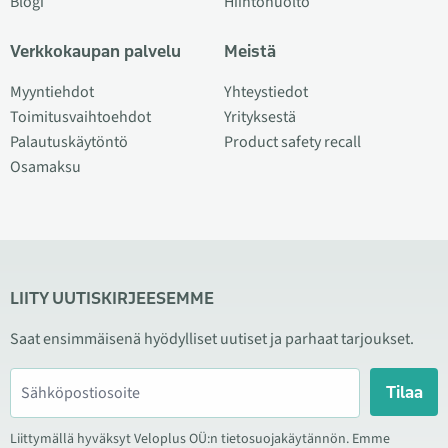
Blogi
Hiihtohuolto
Verkkokaupan palvelu
Meistä
Myyntiehdot
Yhteystiedot
Toimitusvaihtoehdot
Yrityksestä
Palautuskäytöntö
Product safety recall
Osamaksu
LIITY UUTISKIRJEESEMME
Saat ensimmäisenä hyödylliset uutiset ja parhaat tarjoukset.
Tilaa
Liittymällä hyväksyt Veloplus OÜ:n tietosuojakäytännön. Emme