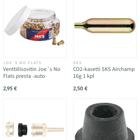
JOE´S NO FLATS
SKS
Venttiilisovitin Joe´s No
CO2-kasetti SKS Airchamp
Flats presta -auto
16g 1 kpl
2,95 €
2,50 €