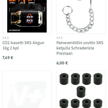
SKS
SKS
CO2-kasetti SKS Airgun
Paineventtiilin sovitin SKS
16g 2 kpl
ketjulla Schraderista
Prestaan
7,49 €
6,00 €