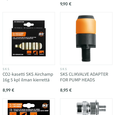
9,90 €
SKS
SKS
CO2-kasetti SKS Airchamp
SKS CLIKVALVE ADAPTER
16g 5 kpl ilman kierrettä
FOR PUMP HEADS
8,99 €
8,95 €