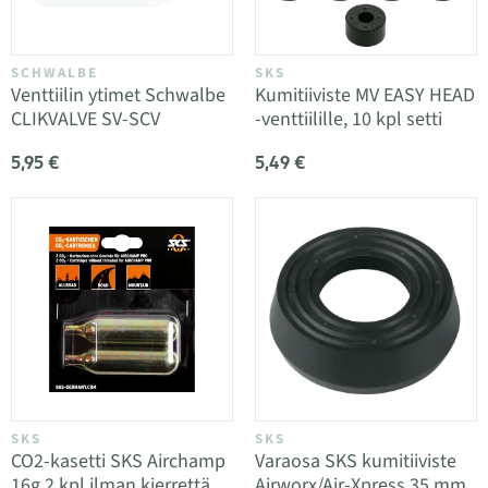
SCHWALBE
SKS
Venttiilin ytimet Schwalbe
Kumitiiviste MV EASY HEAD
CLIKVALVE SV-SCV
-venttiilille, 10 kpl setti
5,95 €
5,49 €
SKS
SKS
CO2-kasetti SKS Airchamp
Varaosa SKS kumitiiviste
16g 2 kpl ilman kierrettä
Airworx/Air-Xpress 35 mm