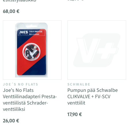
68,00 €
JOE´S NO FLATS
SCHWALBE
Joe's No Flats
Pumpun pää Schwalbe
Venttiilinadapteri Presta-
CLIKVALVE + FV-SCV
venttiilistä Schrader-
venttiilit
venttiiliksi
17,90 €
26,00 €