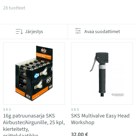
Tuotteet kategoriassa Pyörän pumppujen varaosat
28 tuotteet
Järjestys
Avaa suodattimet
SKS
SKS
16g patruunasarja SKS
SKS Multivalve Easy Head
Airbuster/Airgunille, 25 kpl,
Workshop
kierteitetty,
32,00 €
esittelylaatikko