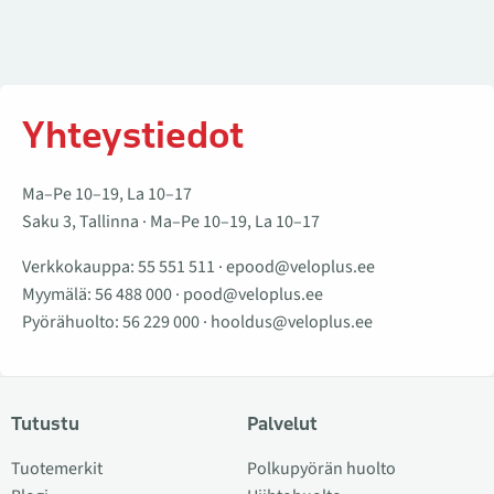
Yhteystiedot
Ma–Pe 10–19, La 10–17
Saku 3, Tallinna · Ma–Pe 10–19, La 10–17
Verkkokauppa:
55 551 511
·
epood@veloplus.ee
Myymälä:
56 488 000
·
pood@veloplus.ee
Pyörähuolto:
56 229 000
·
hooldus@veloplus.ee
Tutustu
Palvelut
Tuotemerkit
Polkupyörän huolto