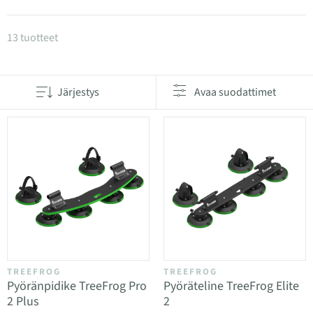
Tuotteet kategoriassa Kattotelineet polkupyörille
13 tuotteet
Järjestys
Avaa suodattimet
TREEFROG
TREEFROG
Pyöränpidike TreeFrog Pro
Pyöräteline TreeFrog Elite
2 Plus
2