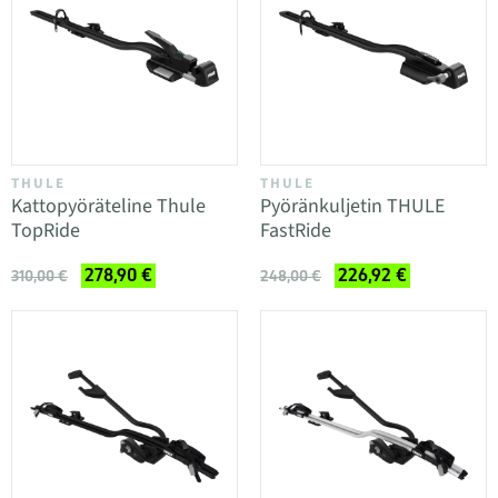
THULE
THULE
Kattopyöräteline Thule
Pyöränkuljetin THULE
TopRide
FastRide
278,90 €
226,92 €
310,00 €
248,00 €