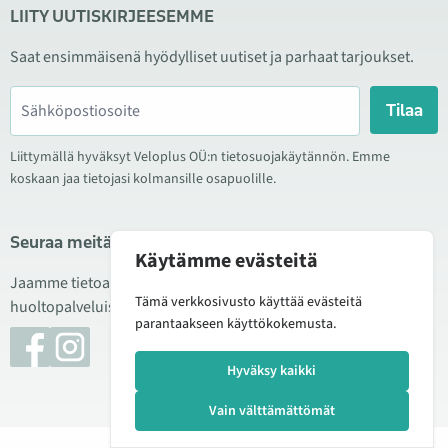
LIITY UUTISKIRJEESEMME
Saat ensimmäisenä hyödylliset uutiset ja parhaat tarjoukset.
Tilaa
Liittymällä hyväksyt Veloplus OÜ:n tietosuojakäytännön. Emme
koskaan jaa tietojasi kolmansille osapuolille.
Seuraa meitä sosiaalisessa mediassa
Käytämme evästeitä
Jaamme tietoa hyvistä tarjouksista, uusista tuotteista ja
Tämä verkkosivusto käyttää evästeitä
huoltopalveluista. Joskus julkaisemme myös tuote-esittelyjä.
parantaakseen käyttökokemusta.
Hyväksy kaikki
Vain välttämättömät