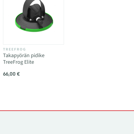
TREEFROG
Takapyörän pidike
TreeFrog Elite
66,00 €
Yhteystiedot