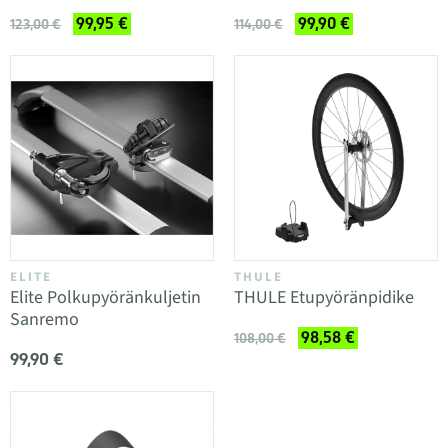
99,95 €
99,90 €
123,00 €
114,00 €
ELITE
THULE
Elite Polkupyöränkuljetin
THULE Etupyöränpidike
Sanremo
98,58 €
108,00 €
99,90 €