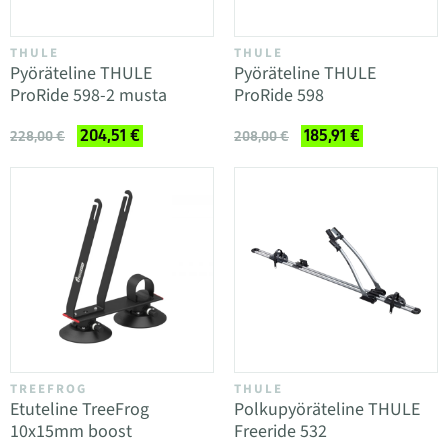
THULE
THULE
Pyöräteline THULE
Pyöräteline THULE
ProRide 598-2 musta
ProRide 598
204,51 €
185,91 €
228,00 €
208,00 €
TREEFROG
THULE
Etuteline TreeFrog
Polkupyöräteline THULE
10x15mm boost
Freeride 532