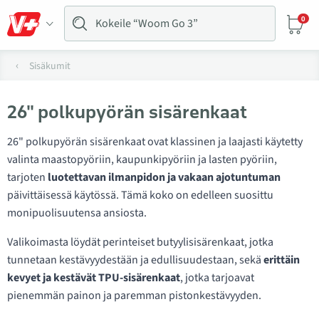
0
Sisäkumit
26" polkupyörän sisärenkaat
26" polkupyörän sisärenkaat ovat klassinen ja laajasti käytetty
valinta maastopyöriin, kaupunkipyöriin ja lasten pyöriin,
tarjoten
luotettavan ilmanpidon ja vakaan ajotuntuman
päivittäisessä käytössä. Tämä koko on edelleen suosittu
monipuolisuutensa ansiosta.
Valikoimasta löydät perinteiset butyylisisärenkaat, jotka
tunnetaan kestävyydestään ja edullisuudestaan, sekä
erittäin
kevyet ja kestävät TPU-sisärenkaat
, jotka tarjoavat
pienemmän painon ja paremman pistonkestävyyden.