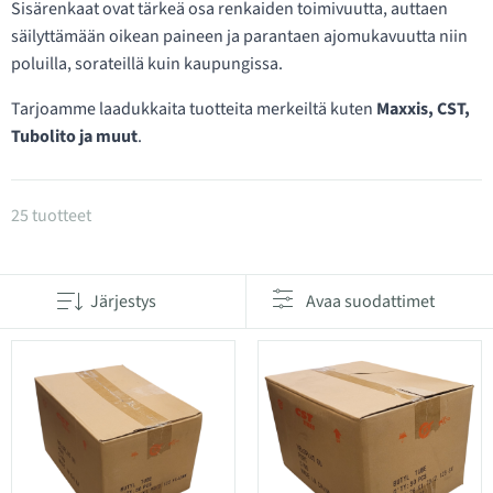
Sisärenkaat ovat tärkeä osa renkaiden toimivuutta, auttaen
säilyttämään oikean paineen ja parantaen ajomukavuutta niin
poluilla, sorateillä kuin kaupungissa.
Tarjoamme laadukkaita tuotteita merkeiltä kuten
Maxxis, CST,
Tubolito ja muut
.
Tuotteet kategoriassa Sisäkumit 26"
25 tuotteet
Järjestys
Avaa suodattimet