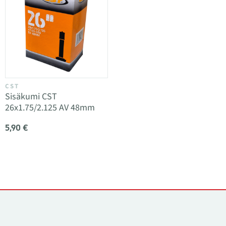
CST
Sisäkumi CST
26x1.75/2.125 AV 48mm
5,90 €
Yhteystiedot