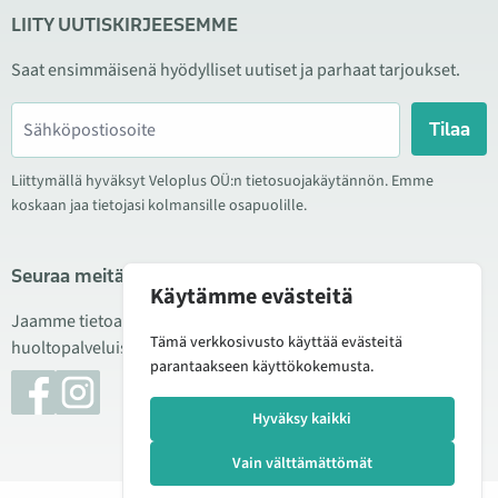
LIITY UUTISKIRJEESEMME
Saat ensimmäisenä hyödylliset uutiset ja parhaat tarjoukset.
Tilaa
Liittymällä hyväksyt Veloplus OÜ:n tietosuojakäytännön. Emme
koskaan jaa tietojasi kolmansille osapuolille.
Seuraa meitä sosiaalisessa mediassa
Käytämme evästeitä
Jaamme tietoa hyvistä tarjouksista, uusista tuotteista ja
Tämä verkkosivusto käyttää evästeitä
huoltopalveluista. Joskus julkaisemme myös tuote-esittelyjä.
parantaakseen käyttökokemusta.
Hyväksy kaikki
Vain välttämättömät