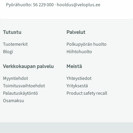
Pyörähuolto:
56 229 000
·
hooldus@veloplus.ee
Tutustu
Palvelut
Tuotemerkit
Polkupyörän huolto
Blogi
Hiihtohuolto
Verkkokaupan palvelu
Meistä
Myyntiehdot
Yhteystiedot
Toimitusvaihtoehdot
Yrityksestä
Palautuskäytöntö
Product safety recall
Osamaksu