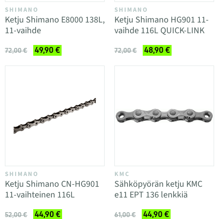
SHIMANO
SHIMANO
Ketju Shimano E8000 138L,
Ketju Shimano HG901 11-
11-vaihde
vaihde 116L QUICK-LINK
49,90 €
48,90 €
72,00 €
72,00 €
SHIMANO
KMC
Ketju Shimano CN-HG901
Sähköpyörän ketju KMC
11-vaihteinen 116L
e11 EPT 136 lenkkiä
44,90 €
44,90 €
52,00 €
61,00 €