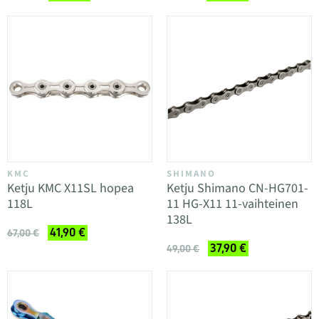
KMC
SHIMANO
Ketju KMC X11SL hopea
Ketju Shimano CN-HG701-
118L
11 HG-X11 11-vaihteinen
138L
41,90 €
67,00 €
37,90 €
49,00 €