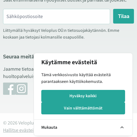
Saat ensimmäisenä hyödylliset uutiset ja parhaat tarjoukset.
Tilaa
Liittymällä hyväksyt Veloplus OÜ:n tietosuojakäytännön. Emme
koskaan jaa tietojasi kolmansille osapuolille.
Seuraa meitä sosiaalisessa mediassa
Käytämme evästeitä
Jaamme tietoa hyvistä tarjouksista, uusista tuotteista ja
Tämä verkkosivusto käyttää evästeitä
huoltopalveluista. Joskus julkaisemme myös tuote-esittelyjä.
parantaakseen käyttökokemusta.
Hyväksy kaikki
Vain välttämättömät
© 2026 Veloplus OÜ. Kaikki oikeudet pidätetään
Mukauta
Hallitse evästeitä