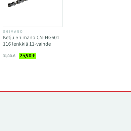
SHIMANO
Ketju Shimano CN-HG601
116 lenkkiä 11-vaihde
25,90 €
31,00 €
Yhteystiedot