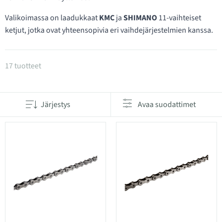
Valikoimassa on laadukkaat
KMC
ja
SHIMANO
11-vaihteiset
ketjut, jotka ovat yhteensopivia eri vaihdejärjestelmien kanssa.
Tuotteet kategoriassa 11-vaihteiset ketjut
17 tuotteet
Järjestys
Avaa suodattimet