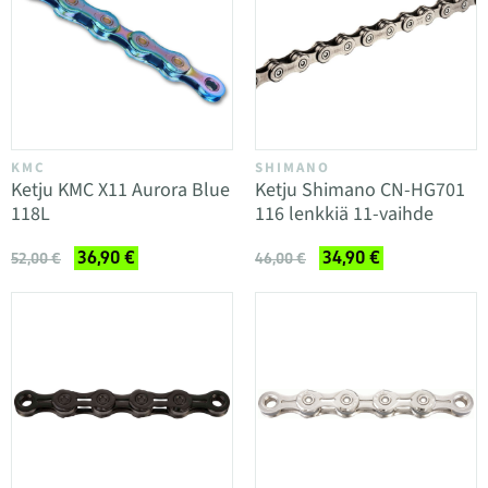
KMC
SHIMANO
Ketju KMC X11 Aurora Blue
Ketju Shimano CN-HG701
118L
116 lenkkiä 11-vaihde
36,90 €
34,90 €
52,00 €
46,00 €