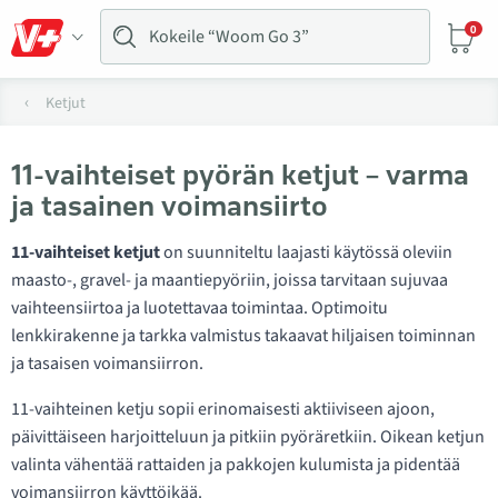
0
Ketjut
11-vaihteiset pyörän ketjut – varma
ja tasainen voimansiirto
11-vaihteiset ketjut
on suunniteltu laajasti käytössä oleviin
maasto-, gravel- ja maantiepyöriin, joissa tarvitaan sujuvaa
vaihteensiirtoa ja luotettavaa toimintaa. Optimoitu
lenkkirakenne ja tarkka valmistus takaavat hiljaisen toiminnan
ja tasaisen voimansiirron.
11-vaihteinen ketju sopii erinomaisesti aktiiviseen ajoon,
päivittäiseen harjoitteluun ja pitkiin pyöräretkiin. Oikean ketjun
valinta vähentää rattaiden ja pakkojen kulumista ja pidentää
voimansiirron käyttöikää.