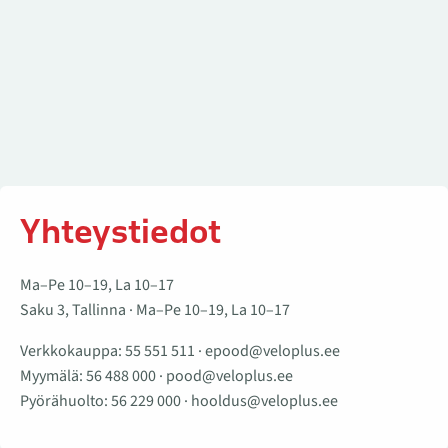
Yhteystiedot
Ma–Pe 10–19, La 10–17
Saku 3, Tallinna · Ma–Pe 10–19, La 10–17
Verkkokauppa:
55 551 511
·
epood@veloplus.ee
Myymälä:
56 488 000
·
pood@veloplus.ee
Pyörähuolto:
56 229 000
·
hooldus@veloplus.ee