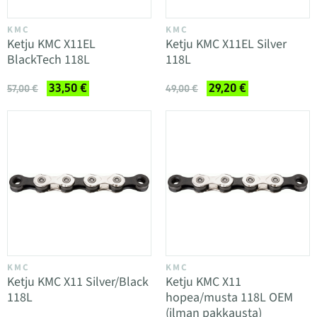
KMC
KMC
Ketju KMC X11EL
Ketju KMC X11EL Silver
BlackTech 118L
118L
33,50 €
29,20 €
57,00 €
49,00 €
KMC
KMC
Ketju KMC X11 Silver/Black
Ketju KMC X11
118L
hopea/musta 118L OEM
(ilman pakkausta)