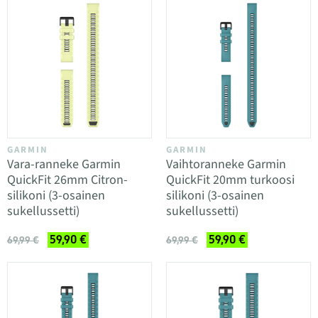
GARMIN
GARMIN
Vara-ranneke Garmin
Vaihtoranneke Garmin
QuickFit 26mm Citron-
QuickFit 20mm turkoosi
silikoni (3-osainen
silikoni (3-osainen
sukellussetti)
sukellussetti)
59,90 €
59,90 €
69,99 €
69,99 €