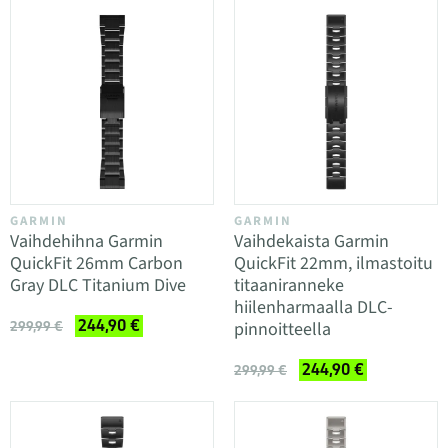
GARMIN
GARMIN
Vaihdehihna Garmin
Vaihdekaista Garmin
QuickFit 26mm Carbon
QuickFit 22mm, ilmastoitu
Gray DLC Titanium Dive
titaaniranneke
hiilenharmaalla DLC-
244,90 €
pinnoitteella
299,99 €
244,90 €
299,99 €