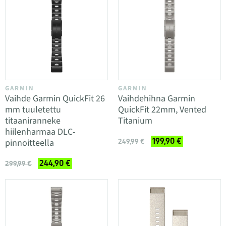
GARMIN
GARMIN
Vaihde Garmin QuickFit 26
Vaihdehihna Garmin
mm tuuletettu
QuickFit 22mm, Vented
titaaniranneke
Titanium
hiilenharmaa DLC-
199,90 €
pinnoitteella
249,99 €
244,90 €
299,99 €