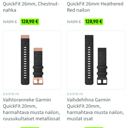
QuickFit 26mm, Chestnut-
QuickFit 26mm Heathered
nahka
Red nailon
128,90 €
128,90 €
149,99 €
149,99 €
GARMIN
GARMIN
Vaihtoranneke Garmin
Vaihdehihna Garmin
QuickFit 20mm,
QuickFit 20mm,
harmahtava musta nailon,
harmahtava musta nailon,
ruusukultaiset metalliosat
mustat osat