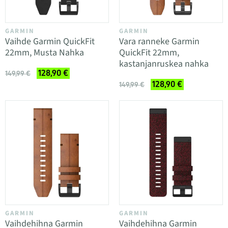
GARMIN
GARMIN
Vaihde Garmin QuickFit
Vara ranneke Garmin
22mm, Musta Nahka
QuickFit 22mm,
kastanjanruskea nahka
128,90 €
149,99 €
128,90 €
149,99 €
GARMIN
GARMIN
Vaihdehihna Garmin
Vaihdehihna Garmin