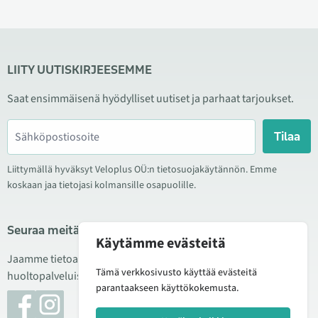
LIITY UUTISKIRJEESEMME
Saat ensimmäisenä hyödylliset uutiset ja parhaat tarjoukset.
Tilaa
Liittymällä hyväksyt Veloplus OÜ:n tietosuojakäytännön. Emme
koskaan jaa tietojasi kolmansille osapuolille.
Seuraa meitä sosiaalisessa mediassa
Käytämme evästeitä
Jaamme tietoa hyvistä tarjouksista, uusista tuotteista ja
Tämä verkkosivusto käyttää evästeitä
huoltopalveluista. Joskus julkaisemme myös tuote-esittelyjä.
parantaakseen käyttökokemusta.