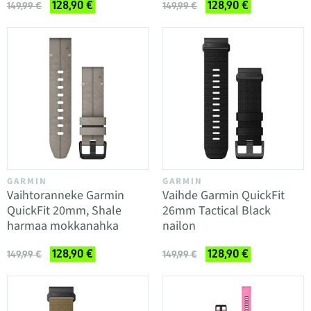
128,90 €
128,90 €
149,99 €
149,99 €
GARMIN
GARMIN
Vaihtoranneke Garmin
Vaihde Garmin QuickFit
QuickFit 20mm, Shale
26mm Tactical Black
harmaa mokkanahka
nailon
128,90 €
128,90 €
149,99 €
149,99 €