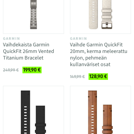
GARMIN
GARMIN
Vaihdekaista Garmin
Vaihde Garmin QuickFit
QuickFit 26mm Vented
20mm, kerma meleerattu
Titanium Bracelet
nylon, pehmeän
kullanväriset osat
199,90 €
249,99 €
128,90 €
149,99 €