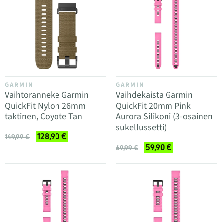
GARMIN
GARMIN
Vaihtoranneke Garmin
Vaihdekaista Garmin
QuickFit Nylon 26mm
QuickFit 20mm Pink
taktinen, Coyote Tan
Aurora Silikoni (3-osainen
sukellussetti)
128,90 €
149,99 €
59,90 €
69,99 €