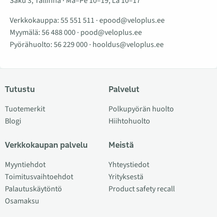
Saku 3, Tallinna · Ma–Pe 10–19, La 10–17
Verkkokauppa:
55 551 511
·
epood@veloplus.ee
Myymälä:
56 488 000
·
pood@veloplus.ee
Pyörähuolto:
56 229 000
·
hooldus@veloplus.ee
Tutustu
Palvelut
Tuotemerkit
Polkupyörän huolto
Blogi
Hiihtohuolto
Verkkokaupan palvelu
Meistä
Myyntiehdot
Yhteystiedot
Toimitusvaihtoehdot
Yrityksestä
Palautuskäytöntö
Product safety recall
Osamaksu