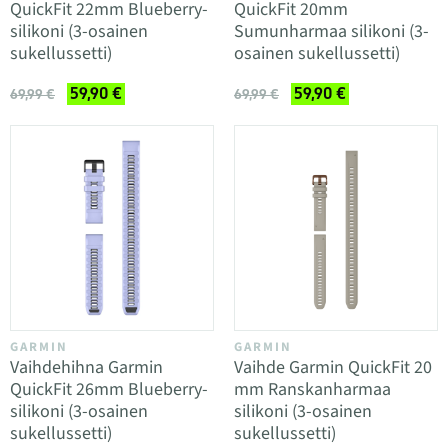
QuickFit 22mm Blueberry-
QuickFit 20mm
silikoni (3-osainen
Sumunharmaa silikoni (3-
sukellussetti)
osainen sukellussetti)
59,90 €
59,90 €
69,99 €
69,99 €
GARMIN
GARMIN
Vaihdehihna Garmin
Vaihde Garmin QuickFit 20
QuickFit 26mm Blueberry-
mm Ranskanharmaa
silikoni (3-osainen
silikoni (3-osainen
sukellussetti)
sukellussetti)