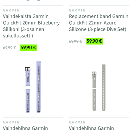
GARMIN
GARMIN
Vaihdekaista Garmin
Replacement band Garmin
QuickFit 20mm Blueberry
QuickFit 22mm Azure
Silikoni (3-osainen
Silicone (3-piece Dive Set)
sukellussetti)
59,90 €
69,99 €
59,90 €
69,99 €
GARMIN
GARMIN
Vaihdehihna Garmin
Vaihdehihna Garmin