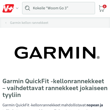
0
Garmin kellon rannekkeet
Garmin QuickFit -kellonrannekkeet
– vaihdettavat rannekkeet jokaiseen
tyyliin
Garmin QuickFit -kellonrannekkeet mahdollistavat
nopean ja