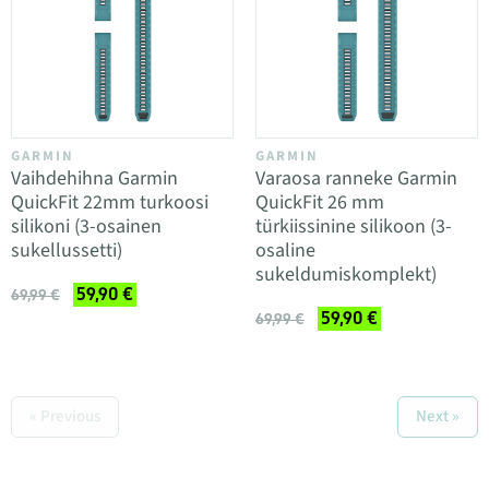
GARMIN
GARMIN
Vaihdehihna Garmin
Varaosa ranneke Garmin
QuickFit 22mm turkoosi
QuickFit 26 mm
silikoni (3-osainen
türkiissinine silikoon (3-
sukellussetti)
osaline
sukeldumiskomplekt)
59,90 €
69,99 €
59,90 €
69,99 €
« Previous
Next »