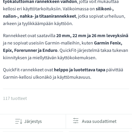
työkaluttoman rannekkeen vaihdon
, jotta voit mukauttaa
kellosi eri käyttötarkoituksiin. Valikoimassa on
silikoni-,
nailon-, nahka- ja titaanirannekkeet
, jotka sopivat urheiluun,
arkeen ja tyylikkäämpään käyttöön.
Rannekkeet ovat saatavilla
20 mm, 22 mm ja 26 mm leveyksinä
ja ne sopivat useisiin Garmin-malleihin, kuten
Garmin Fenix,
Epix, Forerunner ja Enduro
. QuickFit-järjestelmä takaa tukevan
kiinnityksen ja miellyttävän käyttökokemuksen.
QuickFit-rannekkeet ovat
helppo ja luotettava tapa
päivittää
Garmin-kellosi ulkonäkö ja käyttömukavuus.
Tuotteet kategoriassa QuickFit kellon rannekkeet
117 tuotteet
Järjestys
Avaa suodattimet