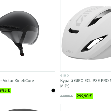
GIRO
r Victor KinetiCore
Kypärä GIRO ECLIPSE PRO
MIPS
9,95 €
299,90 €
329,90 €