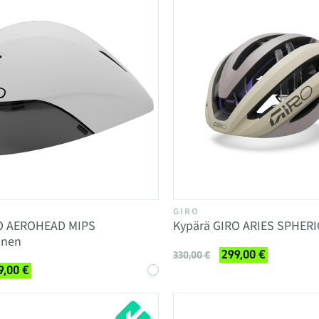
GIRO
RO AEROHEAD MIPS
Kypärä GIRO ARIES SPHERI
inen
299,00 €
330,00 €
9,00 €