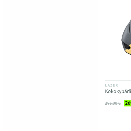
LAZER
Kokokypärä 
26
295,00 €