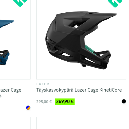
LAZER
azer Cage
Täyskasvokypärä Lazer Cage KinetiCore
4
269,90 €
295,00 €