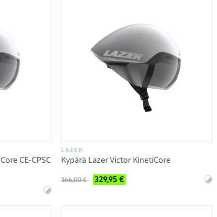
LAZER
tiCore CE-CPSC
Kypärä Lazer Victor KinetiCore
329,95 €
366,00 €