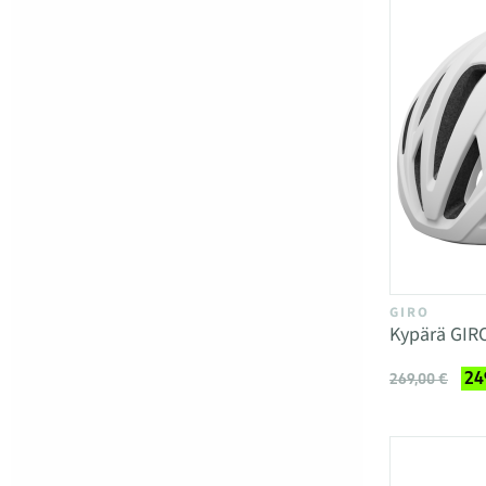
GIRO
Kypärä GIR
24
269,00 €