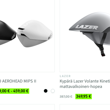
LAZER
O AEROHEAD MIPS II
Kypärä Lazer Volante Kine
mattavalkoinen-hopea
,00 € - 459,00 €
349,95 €
387,00 €