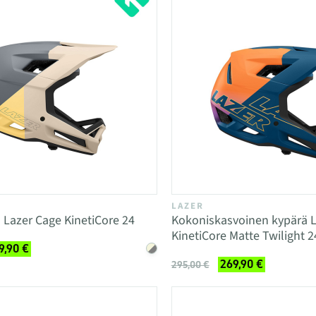
LAZER
Lazer Cage KinetiCore 24
Kokoniskasvoinen kypärä L
KinetiCore Matte Twilight 2
9,90 €
269,90 €
295,00 €