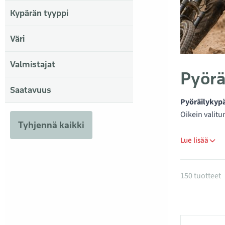
Kypärän tyyppi
Väri
Valmistajat
Pyörä
Saatavuus
Pyöräilykypä
Oikein valitu
Tyhjennä kaikki
Lue lisää
Tuotteet
150 tuotteet