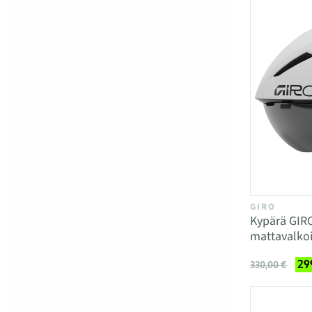
GIRO
Kypärä GI
mattavalko
29
330,00 €