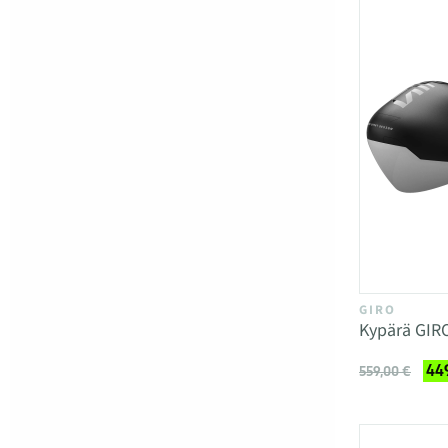
GIRO
Kypärä GIR
449
559,00 €