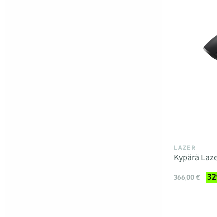
LAZER
Kypärä Laze
32
366,00 €