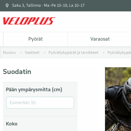
Saku 3, Tallinna · Ma–Pe 10–19, La 10–17
Pyörät
Varaosat
Etusivu
Vaatteet
Pyöräilykypärät ja tarvikkeet
Pyöräilykypä
Suodatin
Pään ympärysmitta (cm)
Koko