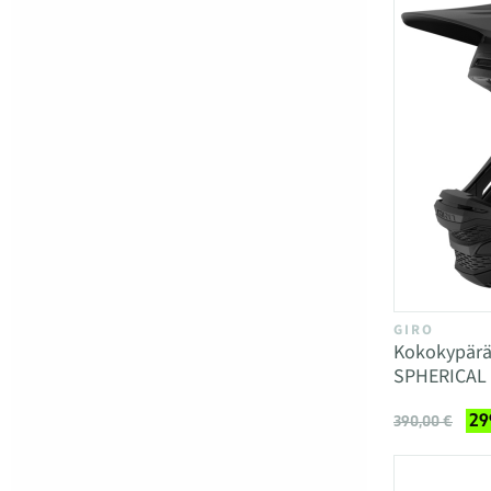
GIRO
Kokokypär
SPHERICAL
29
390,00 €