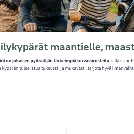
ilykypärät maantielle, maasto
rä on jokaisen pyöräilijän tärkeimpiä turvavarusteita
, sillä se a
n kypärän tulee istua tukevasti ja mukavasti, tarjota hyvä ilmanvaiht
 kategoriassa Pyöräilykypärät