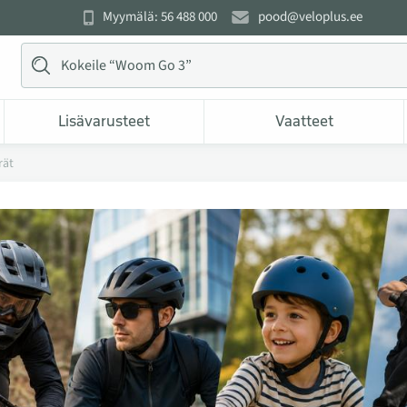
Myymälä: 56 488 000
pood@veloplus.ee
Lisävarusteet
Vaatteet
rät