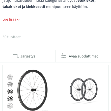
ja ajomukavuuden. Tästä kategoriasta löydät
etukiekot,
takakiekot ja kiekkosetit
monipuoliseen käyttöön.
Lue lisää
Tuotteet kategoriassa 700C/28" kiekot
50 tuotteet
Järjestys
Avaa suodattimet