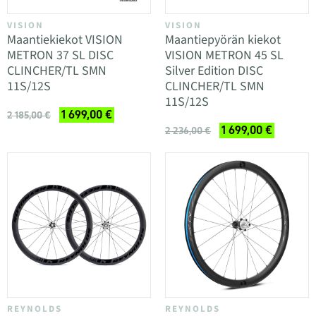
VISION
VISION
Maantiekiekot VISION
Maantiepyörän kiekot
METRON 37 SL DISC
VISION METRON 45 SL
CLINCHER/TL SMN
Silver Edition DISC
11S/12S
CLINCHER/TL SMN
11S/12S
1 699,00 €
2 185,00 €
1 699,00 €
2 236,00 €
REYNOLDS
REYNOLDS