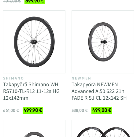
699,90 €
1 017,00 €
SHIMANO
NEWMEN
Takapyörä Shimano WH-
Takapyörä NEWMEN
RS710-TL-R12 11-12s HG
Advanced A.50 622 21h
12x142mm
FADE R SJ CL 12x142 SH
499,90 €
499,00 €
661,00 €
538,00 €