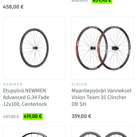
439,90 €
636,00 €
458,00 €
NEWMEN
VISION
Etupyörä NEWMEN
Maantiepyörän Vannekset
Advanced G.34 Fade
Vision Team 35 Clincher
12x100, Centerlock
DB SH
359,00 €
419,00 €
487,00 €