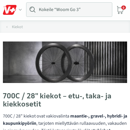
0
Kiekot
700C / 28" kiekot – etu-, taka- ja
kiekkosetit
700C / 28" kiekot ovat vakiovalinta
maantie-, gravel-, hybridi- ja
kaupunkipyöriin
, tarjoten miellyttävän rullaavuuden, vakauden