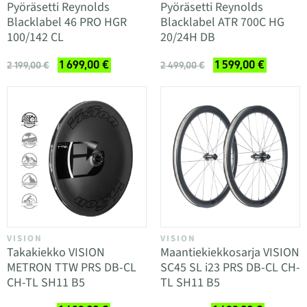
Pyöräsetti Reynolds
Pyöräsetti Reynolds
Blacklabel 46 PRO HGR
Blacklabel ATR 700C HG
100/142 CL
20/24H DB
1 699,00 €
1 599,00 €
2 199,00 €
2 499,00 €
VISION
VISION
Takakiekko VISION
Maantiekiekkosarja VISION
METRON TTW PRS DB-CL
SC45 SL i23 PRS DB-CL CH-
CH-TL SH11 B5
TL SH11 B5