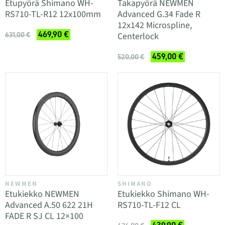
Etupyörä Shimano WH-
Takapyörä NEWMEN
RS710-TL-R12 12x100mm
Advanced G.34 Fade R
12x142 Microspline,
469,90 €
Centerlock
631,00 €
459,00 €
520,00 €
NEWMEN
SHIMANO
Etu­kiekko NEWMEN
Etukiekko Shimano WH-
Advanced A.50 622 21H
RS710-TL-F12 CL
FADE R SJ CL 12×100