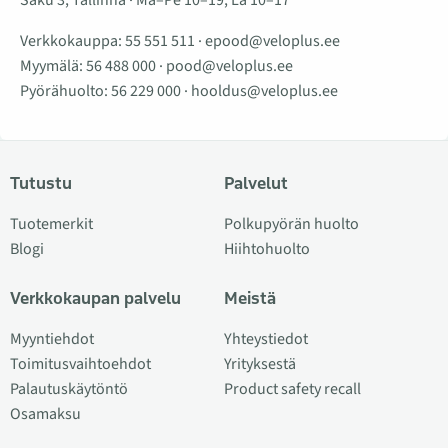
Verkkokauppa:
55 551 511
·
epood@veloplus.ee
Myymälä:
56 488 000
·
pood@veloplus.ee
Pyörähuolto:
56 229 000
·
hooldus@veloplus.ee
Tutustu
Palvelut
Tuotemerkit
Polkupyörän huolto
Blogi
Hiihtohuolto
Verkkokaupan palvelu
Meistä
Myyntiehdot
Yhteystiedot
Toimitusvaihtoehdot
Yrityksestä
Palautuskäytöntö
Product safety recall
Osamaksu