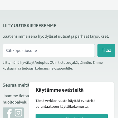
LIITY UUTISKIRJEESEMME
Saat ensimmäisenä hyödylliset uutiset ja parhaat tarjoukset.
Tilaa
Liittymällä hyväksyt Veloplus OÜ:n tietosuojakäytännön. Emme
koskaan jaa tietojasi kolmansille osapuolille.
Seuraa meitä sosiaalisessa mediassa
Käytämme evästeitä
Jaamme tietoa hyvistä tarjouksista, uusista tuotteista ja
Tämä verkkosivusto käyttää evästeitä
huoltopalveluista. Joskus julkaisemme myös tuote-esittelyjä.
parantaakseen käyttökokemusta.