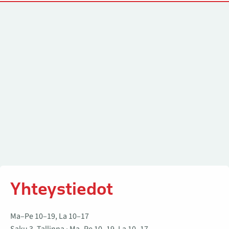
Yhteystiedot
Yhteystiedot
Ma–Pe 10–19, La 10–17
Saku 3, Tallinna · Ma–Pe 10–19, La 10–17