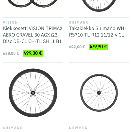
VISION
SHIMANO
Kiekkosetti VISION TRIMAX
Takakiekko Shimano WH-
AERO GRAVEL 30 AGX i23
RS710-TL-R12 11/12-v CL
Disc DB-CL CH-TL SH11 B1
479,90 €
692,00 €
499,00 €
628,00 €
SHIMANO
NEWMEN