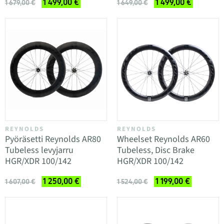
1 499,00 €
1 499,00 €
1 679,00 €
1 649,00 €
REYNOLDS
REYNOLDS
Pyöräsetti Reynolds AR80
Wheelset Reynolds AR60
Tubeless levyjarru
Tubeless, Disc Brake
HGR/XDR 100/142
HGR/XDR 100/142
1 250,00 €
1 199,00 €
1 607,00 €
1 524,00 €