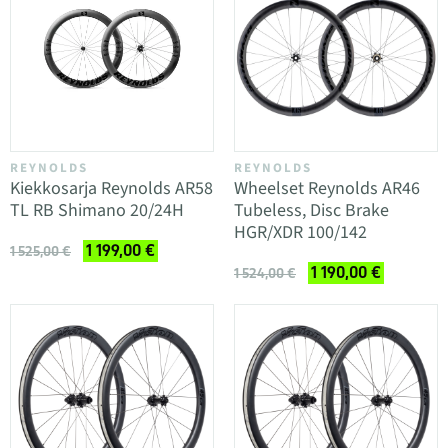
REYNOLDS
REYNOLDS
Kiekkosarja Reynolds AR58
Wheelset Reynolds AR46
TL RB Shimano 20/24H
Tubeless, Disc Brake
HGR/XDR 100/142
1 199,00 €
1 525,00 €
1 190,00 €
1 524,00 €