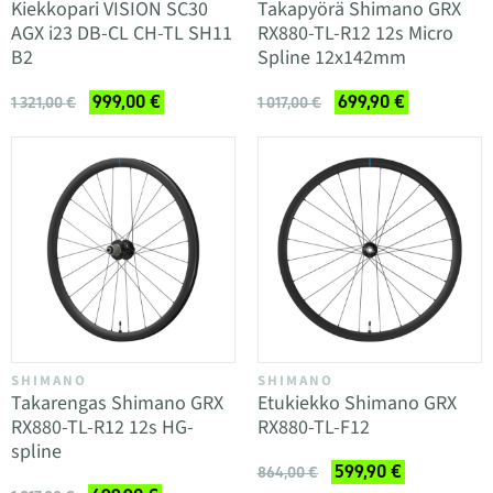
Kiekkopari VISION SC30
Takapyörä Shimano GRX
AGX i23 DB-CL CH-TL SH11
RX880-TL-R12 12s Micro
B2
Spline 12x142mm
999,00 €
699,90 €
1 321,00 €
1 017,00 €
SHIMANO
SHIMANO
Takarengas Shimano GRX
Etukiekko Shimano GRX
RX880-TL-R12 12s HG-
RX880-TL-F12
spline
599,90 €
864,00 €