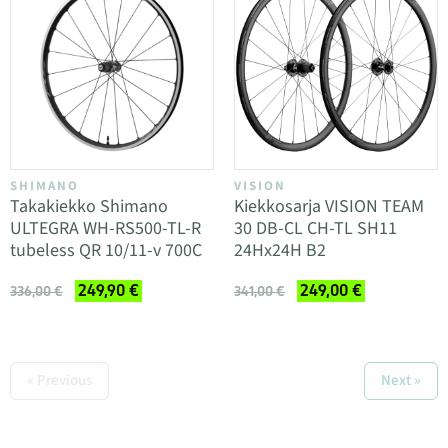
SHIMANO
VISION
Takakiekko Shimano
Kiekkosarja VISION TEAM
ULTEGRA WH-RS500-TL-R
30 DB-CL CH-TL SH11
tubeless QR 10/11-v 700C
24Hx24H B2
249,90 €
249,00 €
336,00 €
341,00 €
« Previous
Next »