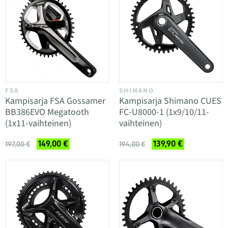
FSA
SHIMANO
Kampisarja FSA Gossamer
Kampisarja Shimano CUES
BB386EVO Megatooth
FC-U8000-1 (1x9/10/11-
(1x11-vaihteinen)
vaihteinen)
149,00 €
139,90 €
197,00 €
194,00 €