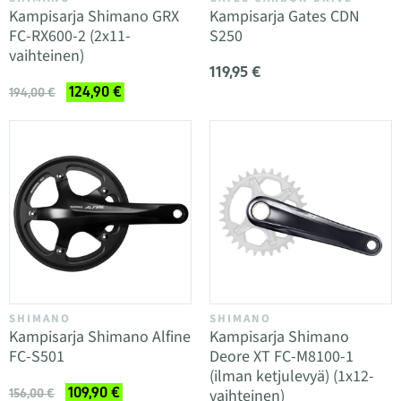
Kampisarja Shimano GRX
Kampisarja Gates CDN
FC-RX600-2 (2x11-
S250
vaihteinen)
119,95 €
124,90 €
194,00 €
SHIMANO
SHIMANO
Kampisarja Shimano Alfine
Kampisarja Shimano
FC-S501
Deore XT FC-M8100-1
(ilman ketjulevyä) (1x12-
109,90 €
vaihteinen)
156,00 €