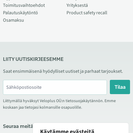
Toimitusvaihtoehdot
Yrityksestä
Palautuskäytöntö
Product safety recall
Osamaksu
LIITY UUTISKIRJEESEMME
Saat ensimmäisenä hyödylliset uutiset ja parhaat tarjoukset.
Tilaa
Liittymällä hyväksyt Veloplus OÜ:n tietosuojakäytännön. Emme
koskaan jaa tietojasi kolmansille osapuolille.
Seuraa meitä sosiaalisessa mediassa
Käytämme evästeitä