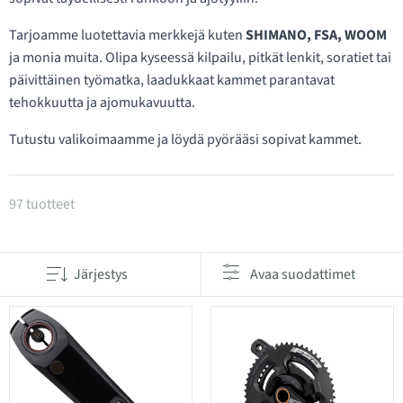
Tarjoamme luotettavia merkkejä kuten
SHIMANO, FSA, WOOM
ja monia muita. Olipa kyseessä kilpailu, pitkät lenkit, soratiet tai
päivittäinen työmatka, laadukkaat kammet parantavat
tehokkuutta ja ajomukavuutta.
Tutustu valikoimaamme ja löydä pyörääsi sopivat kammet.
Tuotteet kategoriassa Kammet
97 tuotteet
Järjestys
Avaa suodattimet