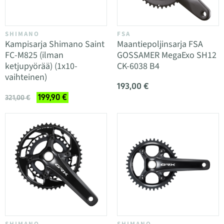
SHIMANO
FSA
Kampisarja Shimano Saint
Maantiepoljinsarja FSA
FC-M825 (ilman
GOSSAMER MegaExo SH12
ketjupyörää) (1x10-
CK-6038 B4
vaihteinen)
193,00 €
199,90 €
321,00 €