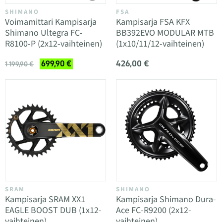
SHIMANO
FSA
Voimamittari Kampisarja
Kampisarja FSA KFX
Shimano Ultegra FC-
BB392EVO MODULAR MTB
R8100-P (2x12-vaihteinen)
(1x10/11/12-vaihteinen)
426,00 €
699,90 €
1 199,90 €
SRAM
SHIMANO
Kampisarja SRAM XX1
Kampisarja Shimano Dura-
EAGLE BOOST DUB (1x12-
Ace FC-R9200 (2x12-
vaihteinen)
vaihteinen)