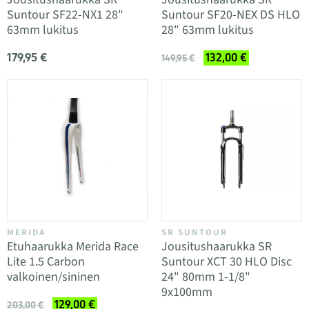
Suntour SF22-NX1 28"
Suntour SF20-NEX DS HLO
63mm lukitus
28" 63mm lukitus
179,95 €
132,00 €
149,95 €
MERIDA
SR SUNTOUR
Etuhaarukka Merida Race
Jousitushaarukka SR
Lite 1.5 Carbon
Suntour XCT 30 HLO Disc
valkoinen/sininen
24" 80mm 1-1/8"
9x100mm
129,00 €
203,00 €