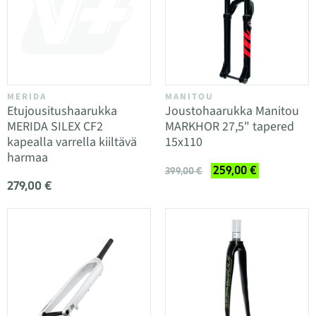
MERIDA
MANITOU
Etujousitushaarukka
Joustohaarukka Manitou
MERIDA SILEX CF2
MARKHOR 27,5" tapered
kapealla varrella kiiltävä
15x110
harmaa
259,00 €
399,00 €
279,00 €