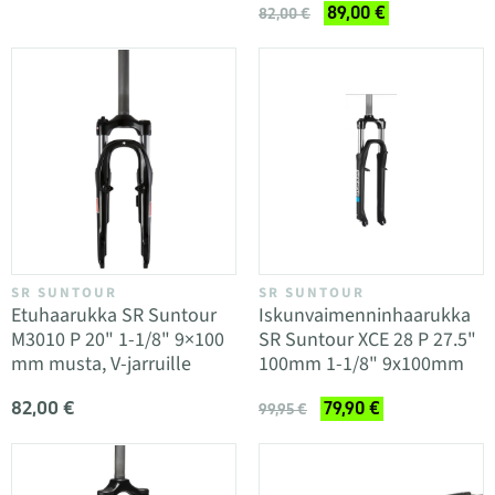
89,00 €
82,00 €
SR SUNTOUR
SR SUNTOUR
Etuhaarukka SR Suntour
Iskunvaimenninhaarukka
M3010 P 20" 1-1/8" 9×100
SR Suntour XCE 28 P 27.5"
mm musta, V-jarruille
100mm 1-1/8" 9x100mm
82,00 €
79,90 €
99,95 €