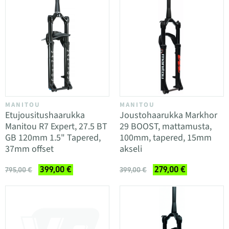
MANITOU
MANITOU
Etujousitushaarukka
Joustohaarukka Markhor
Manitou R7 Expert, 27.5 BT
29 BOOST, mattamusta,
GB 120mm 1.5" Tapered,
100mm, tapered, 15mm
37mm offset
akseli
399,00 €
279,00 €
795,00 €
399,00 €