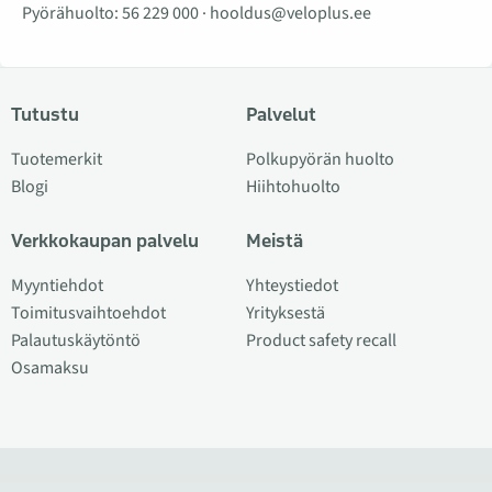
Pyörähuolto:
56 229 000
·
hooldus@veloplus.ee
Tutustu
Palvelut
Tuotemerkit
Polkupyörän huolto
Blogi
Hiihtohuolto
Verkkokaupan palvelu
Meistä
Myyntiehdot
Yhteystiedot
Toimitusvaihtoehdot
Yrityksestä
Palautuskäytöntö
Product safety recall
Osamaksu