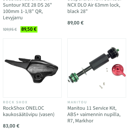
Suntour XCE 28 DS 26"
NCX DLO Air 63mm lock,
100mm 1-1/8" QR,
black 28"
Levyjarru
89,00 €
89,50 €
109,95 €
ROCK SHOX
MANITOU
RockShox ONELOC
Manitou 11 Service Kit,
kaukosäätövipu (vasen)
ABS+ vaimennin nupilla,
R7, Markhor
83,00 €