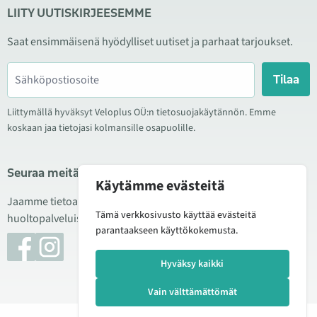
LIITY UUTISKIRJEESEMME
Saat ensimmäisenä hyödylliset uutiset ja parhaat tarjoukset.
Tilaa
Liittymällä hyväksyt Veloplus OÜ:n tietosuojakäytännön. Emme
koskaan jaa tietojasi kolmansille osapuolille.
Seuraa meitä sosiaalisessa mediassa
Käytämme evästeitä
Jaamme tietoa hyvistä tarjouksista, uusista tuotteista ja
Tämä verkkosivusto käyttää evästeitä
huoltopalveluista. Joskus julkaisemme myös tuote-esittelyjä.
parantaakseen käyttökokemusta.
Hyväksy kaikki
Vain välttämättömät