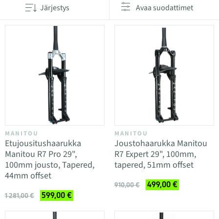
Järjestys
Avaa suodattimet
MANITOU
MANITOU
Etujousitushaarukka
Joustohaarukka Manitou
Manitou R7 Pro 29",
R7 Expert 29", 100mm,
100mm jousto, Tapered,
tapered, 51mm offset
44mm offset
499,00 €
910,00 €
599,00 €
1 281,00 €