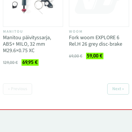
MANITOU
WOOM
Manitou päivityssarja,
Fork woom EXPLORE 6
ABS+ MILO, 32 mm
Rel.H 26 grey disc-brake
M29.6×0.75 XC
59,00 €
69,00 €
69,95 €
129,00 €
« Previous
Next »
Yhteystiedot