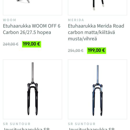
WOOM
MERIDA
Etuhaarukka WOOM OFF 6
Etuhaarukka Merida Road
Carbon 26/27.5 hopea
carbon matta/kiiltävä
musta/vihreä
199,00 €
269,00 €
199,00 €
254,00 €
SR SUNTOUR
SR SUNTOUR
Jousitushaarukka SR
Jousitushaarukka SR