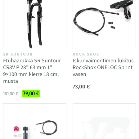
SR SUNTOUR
ROCK SHOX
Etuhaarukka SR Suntour
Iskunvaimentimen lukitus
CR8V P 28" 63 mm 1"
RockShox ONELOC Sprint
9×100 mm kierre 18 cm,
vasen
musta
73,00 €
79,00 €
101,00 €