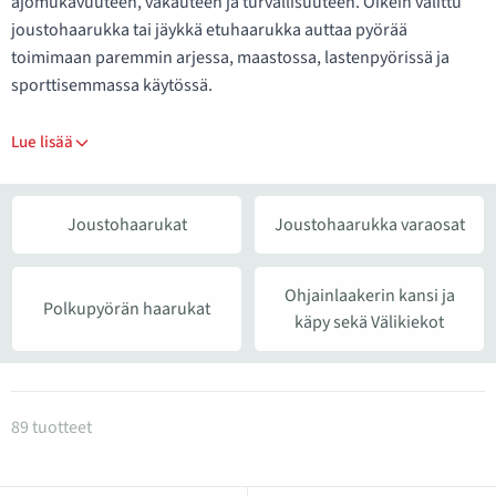
ajomukavuuteen, vakauteen ja turvallisuuteen. Oikein valittu
joustohaarukka tai jäykkä etuhaarukka auttaa pyörää
toimimaan paremmin arjessa, maastossa, lastenpyörissä ja
sporttisemmassa käytössä.
Lue lisää
Joustohaarukat
Joustohaarukka varaosat
Ohjainlaakerin kansi ja
Polkupyörän haarukat
käpy sekä Välikiekot
Tuotteet kategoriassa Polkupyörän haarukat ja jous
89 tuotteet