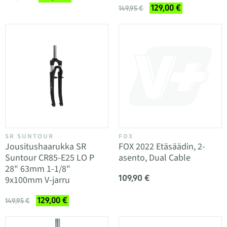
129,00 €
149,95 €
SR SUNTOUR
FOX
Jousitushaarukka SR
FOX 2022 Etäsäädin, 2-
Suntour CR85-E25 LO P
asento, Dual Cable
28" 63mm 1-1/8"
109,90 €
9x100mm V-jarru
129,00 €
149,95 €