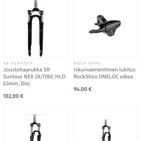
SR SUNTOUR
ROCK SHOX
Joustohaarukka SR
Iskunvaimentimen lukitus
Suntour NEX 28/700C HLO
RockShox ONELOC oikea
63mm, Disc
94,00 €
102,00 €