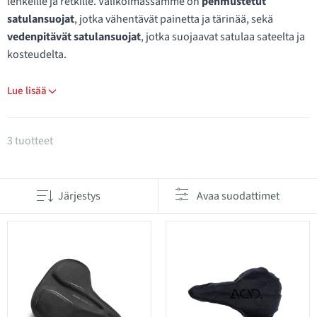
lenkeille ja retkille. Valikoimassamme on
pehmustetut
satulansuojat
, jotka vähentävät painetta ja tärinää, sekä
vedenpitävät satulansuojat
, jotka suojaavat satulaa sateelta ja
kosteudelta.
Lue lisää
Tuotteet kategoriassa Satulansuojat
3 tuotteet
Järjestys
Avaa suodattimet