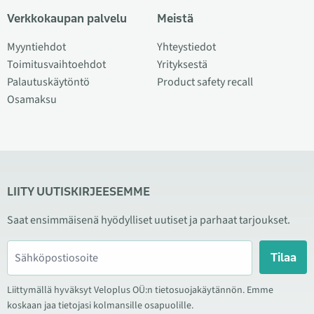
Verkkokaupan palvelu
Meistä
Myyntiehdot
Yhteystiedot
Toimitusvaihtoehdot
Yrityksestä
Palautuskäytöntö
Product safety recall
Osamaksu
LIITY UUTISKIRJEESEMME
Saat ensimmäisenä hyödylliset uutiset ja parhaat tarjoukset.
Tilaa
Liittymällä hyväksyt Veloplus OÜ:n tietosuojakäytännön. Emme
koskaan jaa tietojasi kolmansille osapuolille.