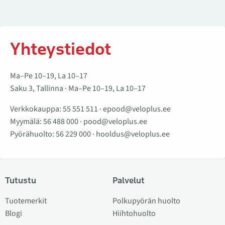
Yhteystiedot
Ma–Pe 10–19, La 10–17
Saku 3, Tallinna · Ma–Pe 10–19, La 10–17
Verkkokauppa:
55 551 511
·
epood@veloplus.ee
Myymälä:
56 488 000
·
pood@veloplus.ee
Pyörähuolto:
56 229 000
·
hooldus@veloplus.ee
Tutustu
Palvelut
Tuotemerkit
Polkupyörän huolto
Blogi
Hiihtohuolto