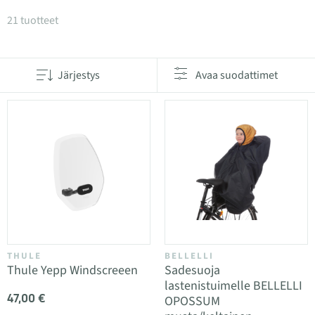
Tuotteet kategoriassa Polkupyörän lastenistuimien l
21 tuotteet
Järjestys
Avaa suodattimet
THULE
BELLELLI
Thule Yepp Windscreeen
Sadesuoja
lastenistuimelle BELLELLI
47,00 €
OPOSSUM