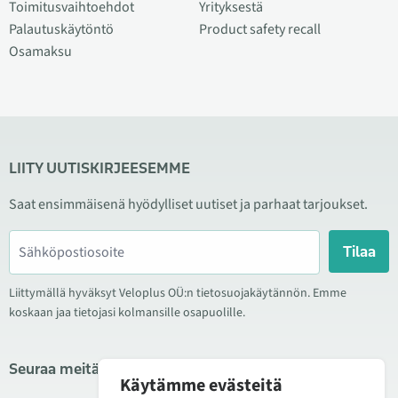
Toimitusvaihtoehdot
Yrityksestä
Palautuskäytöntö
Product safety recall
Osamaksu
LIITY UUTISKIRJEESEMME
Saat ensimmäisenä hyödylliset uutiset ja parhaat tarjoukset.
Tilaa
Liittymällä hyväksyt Veloplus OÜ:n tietosuojakäytännön. Emme
koskaan jaa tietojasi kolmansille osapuolille.
Seuraa meitä sosiaalisessa mediassa
Käytämme evästeitä