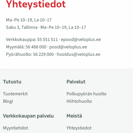
Yhteystiedot
Ma–Pe 10–19, La 10–17
Saku 3, Tallinna · Ma–Pe 10–19, La 10–17
Verkkokauppa:
55 551 511
·
epood@veloplus.ee
Myymälä:
56 488 000
·
pood@veloplus.ee
Pyörähuolto:
56 229 000
·
hooldus@veloplus.ee
Tutustu
Palvelut
Tuotemerkit
Polkupyörän huolto
Blogi
Hiihtohuolto
Verkkokaupan palvelu
Meistä
Myyntiehdot
Yhteystiedot