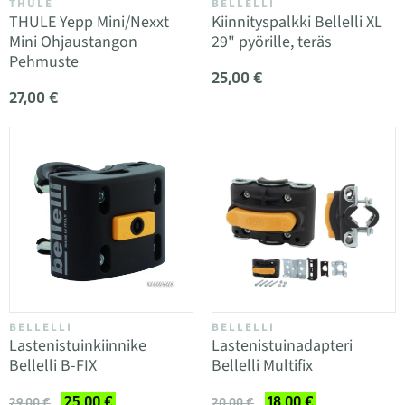
THULE
BELLELLI
THULE Yepp Mini/Nexxt
Kiinnityspalkki Bellelli XL
Mini Ohjaustangon
29" pyörille, teräs
Pehmuste
25,00 €
27,00 €
BELLELLI
BELLELLI
Lastenistuinkiinnike
Lastenistuinadapteri
Bellelli B-FIX
Bellelli Multifix
25,00 €
18,00 €
29,00 €
20,00 €