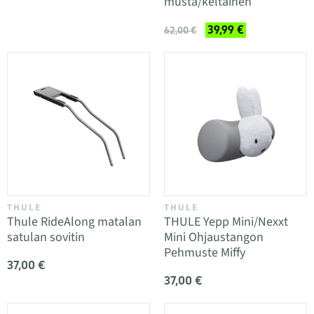
musta/keltainen
39,99 €
62,00 €
THULE
THULE
Thule RideAlong matalan
THULE Yepp Mini/Nexxt
satulan sovitin
Mini Ohjaustangon
Pehmuste Miffy
37,00 €
37,00 €