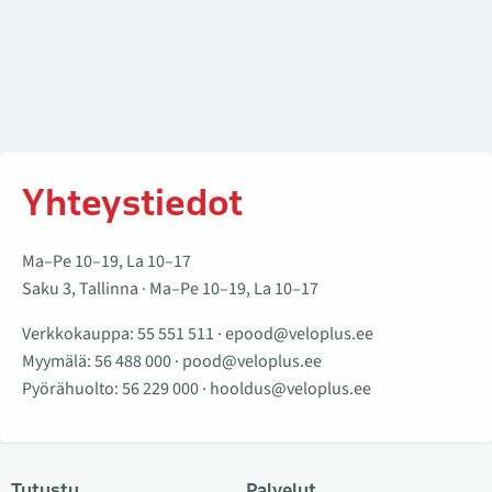
Yhteystiedot
Ma–Pe 10–19, La 10–17
Saku 3, Tallinna · Ma–Pe 10–19, La 10–17
Verkkokauppa:
55 551 511
·
epood@veloplus.ee
Myymälä:
56 488 000
·
pood@veloplus.ee
Pyörähuolto:
56 229 000
·
hooldus@veloplus.ee
Tutustu
Palvelut