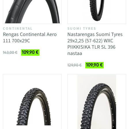
CONTINENTAL
SUOMI TYRES
Rengas Continental Aero
Nastarengas Suomi Tyres
111 700x29C
29x2,25 (57-622) WXC
PIIKKISIKA TLR SL 396
109,90 €
nastaa
143,00 €
109,90 €
129,90 €