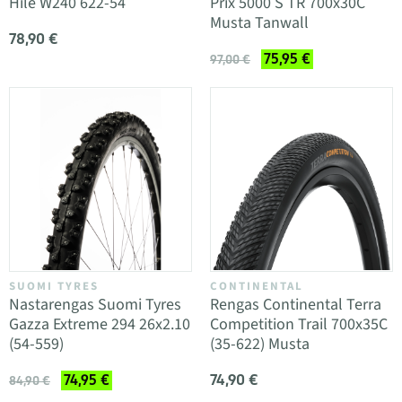
Hile W240 622-54
Prix 5000 S TR 700x30C
Musta Tanwall
78,90 €
75,95 €
97,00 €
SUOMI TYRES
CONTINENTAL
Nastarengas Suomi Tyres
Rengas Continental Terra
Gazza Extreme 294 26x2.10
Competition Trail 700x35C
(54-559)
(35-622) Musta
74,90 €
74,95 €
84,90 €