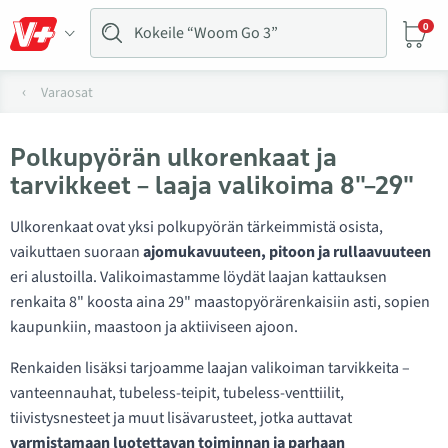
0
Varaosat
Polkupyörän ulkorenkaat ja
tarvikkeet – laaja valikoima 8"–29"
Ulkorenkaat ovat yksi polkupyörän tärkeimmistä osista,
vaikuttaen suoraan
ajomukavuuteen, pitoon ja rullaavuuteen
eri alustoilla. Valikoimastamme löydät laajan kattauksen
renkaita 8" koosta aina 29" maastopyörärenkaisiin asti, sopien
kaupunkiin, maastoon ja aktiiviseen ajoon.
Renkaiden lisäksi tarjoamme laajan valikoiman tarvikkeita –
vanteennauhat, tubeless-teipit, tubeless-venttiilit,
tiivistysnesteet ja muut lisävarusteet, jotka auttavat
varmistamaan luotettavan toiminnan ja parhaan