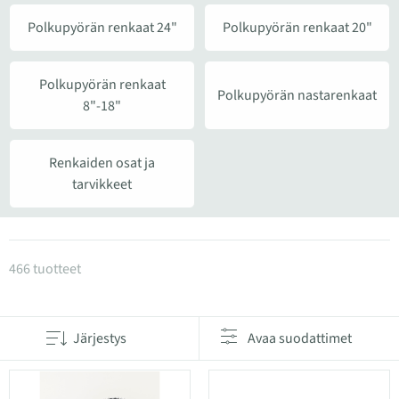
Polkupyörän renkaat 24"
Polkupyörän renkaat 20"
Polkupyörän renkaat
Polkupyörän nastarenkaat
8"-18"
Renkaiden osat ja
tarvikkeet
Tuotteet kategoriassa Polkupyörän renkaat
466 tuotteet
Järjestys
Avaa suodattimet