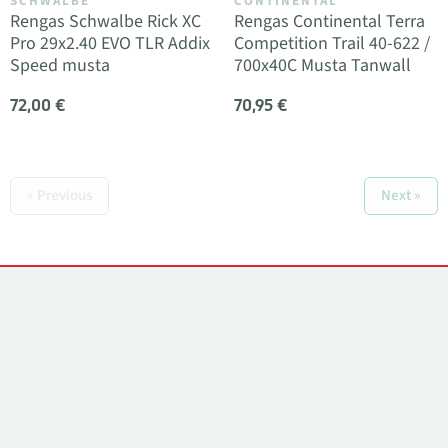
SCHWALBE
CONTINENTAL
Rengas Schwalbe Rick XC
Rengas Continental Terra
Pro 29x2.40 EVO TLR Addix
Competition Trail 40-622 /
Speed musta
700x40C Musta Tanwall
72,00 €
70,95 €
« Previous
Next »
Yhteystiedot