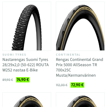
SUOMI TYRES
CONTINENTAL
Nastarengas Suomi Tyres
Rengas Continental Grand
28/29x2,0 (50-622) ROUTA
Prix 5000 AllSeason TR
W252 nastaa E-Bike
700x25C
Musta/Kermanvärinen
74,90 €
89,90 €
72,90 €
112,00 €