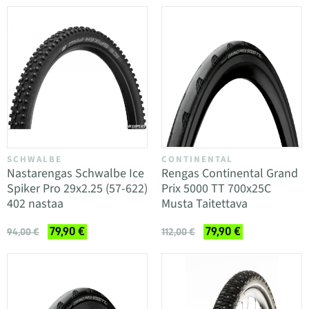
SCHWALBE
CONTINENTAL
Nastarengas Schwalbe Ice
Rengas Continental Grand
Spiker Pro 29x2.25 (57-622)
Prix 5000 TT 700x25C
402 nastaa
Musta Taitettava
79,90 €
79,90 €
94,00 €
112,00 €