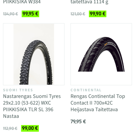
PIIKKISIKA W384
taitettava 1114 g
99,95 €
99,90 €
134,90 €
121,00 €
SUOMI TYRES
CONTINENTAL
Nastarengas Suomi Tyres
Rengas Continental Top
29x2.10 (53-622) WXC
Contact II 700x42C
PIIKKISIKA TLR SL 396
Heijastava Taitettava
Nastaa
79,95 €
99,00 €
112,90 €