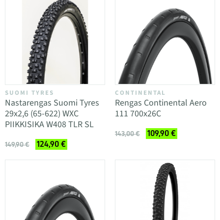
SUOMI TYRES
CONTINENTAL
Nastarengas Suomi Tyres
Rengas Continental Aero
29x2,6 (65-622) WXC
111 700x26C
PIIKKISIKA W408 TLR SL
109,90 €
143,00 €
124,90 €
149,90 €