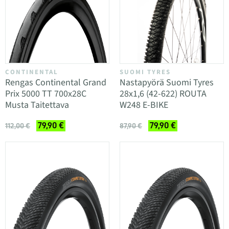
CONTINENTAL
SUOMI TYRES
Rengas Continental Grand
Nastapyörä Suomi Tyres
Prix 5000 TT 700x28C
28x1,6 (42-622) ROUTA
Musta Taitettava
W248 E-BIKE
79,90 €
79,90 €
112,00 €
87,90 €