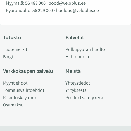
Myymälä:
56 488 000
·
pood@veloplus.ee
Pyörähuolto:
56 229 000
·
hooldus@veloplus.ee
Tutustu
Palvelut
Tuotemerkit
Polkupyörän huolto
Blogi
Hiihtohuolto
Verkkokaupan palvelu
Meistä
Myyntiehdot
Yhteystiedot
Toimitusvaihtoehdot
Yrityksestä
Palautuskäytöntö
Product safety recall
Osamaksu