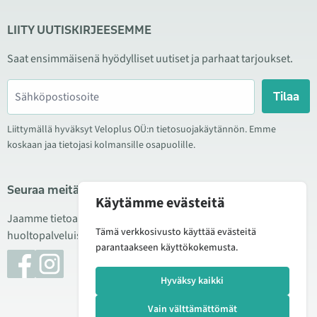
LIITY UUTISKIRJEESEMME
Saat ensimmäisenä hyödylliset uutiset ja parhaat tarjoukset.
Tilaa
Liittymällä hyväksyt Veloplus OÜ:n tietosuojakäytännön. Emme
koskaan jaa tietojasi kolmansille osapuolille.
Seuraa meitä sosiaalisessa mediassa
Käytämme evästeitä
Jaamme tietoa hyvistä tarjouksista, uusista tuotteista ja
Tämä verkkosivusto käyttää evästeitä
huoltopalveluista. Joskus julkaisemme myös tuote-esittelyjä.
parantaakseen käyttökokemusta.
Hyväksy kaikki
Vain välttämättömät