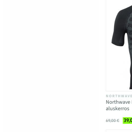
NORTHWAV
Northwave 
aluskerros
39,
69,00 €