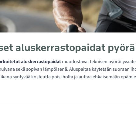
set aluskerrastopaidat pyöräi
arkoitetut aluskerrastopaidat
muodostavat teknisen pyöräilyvaate
kuivana sekä sopivan lämpöisenä. Aluspaitaa käytetään suoraan ihoa v
aikana syntyvää kosteutta pois iholta ja auttaa ehkäisemään epämie
 kategoriassa Aluspaidat