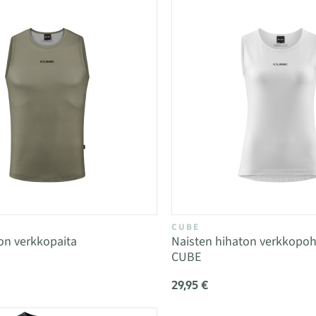
CUBE
on verkkopaita
Naisten hihaton verkkopoh
CUBE
29,95 €