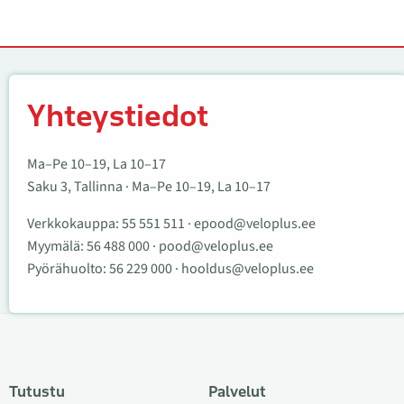
Yhteystiedot
Yhteystiedot
Ma–Pe 10–19, La 10–17
Saku 3, Tallinna · Ma–Pe 10–19, La 10–17
Verkkokauppa:
55 551 511
·
epood@veloplus.ee
Myymälä:
56 488 000
·
pood@veloplus.ee
Pyörähuolto:
56 229 000
·
hooldus@veloplus.ee
Tutustu
Palvelut