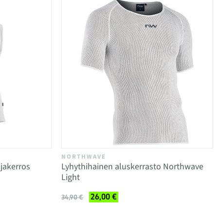
NORTHWAVE
jakerros
Lyhythihainen aluskerrasto Northwave
Light
26,00 €
34,90 €