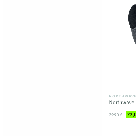
NORTHWAV
Northwave L
22,
29,90 €