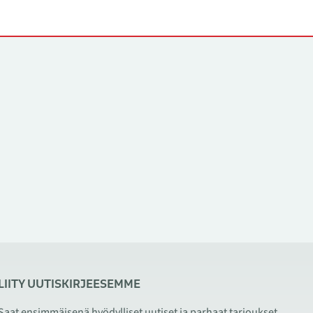
LIITY UUTISKIRJEESEMME
Saat ensimmäisenä hyödylliset uutiset ja parhaat tarjoukset.