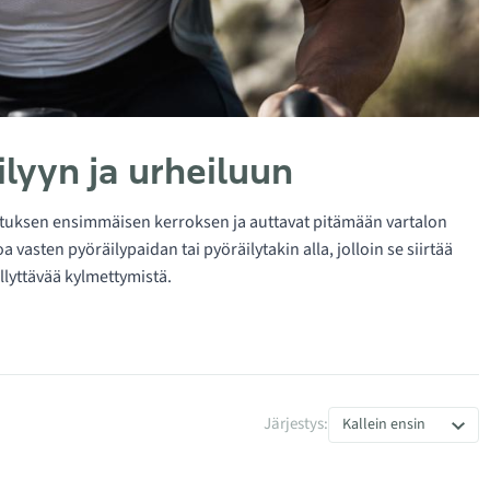
lyyn ja urheiluun
tuksen ensimmäisen kerroksen ja auttavat pitämään vartalon
asten pyöräilypaidan tai pyöräilytakin alla, jolloin se siirtää
llyttävää kylmettymistä.
Järjestys:
Kallein ensin