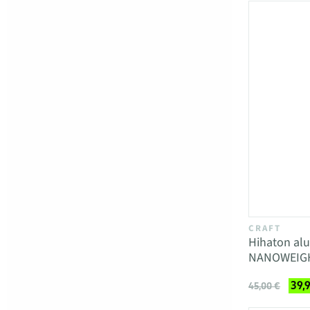
CRAFT
Hihaton al
NANOWEIG
39,
45,00 €