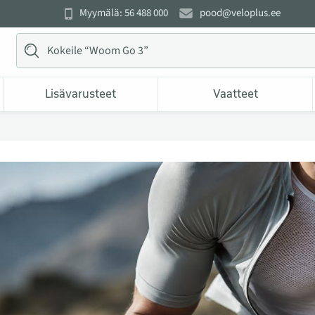
Myymälä: 56 488 000
pood@veloplus.ee
Lisävarusteet
Vaatteet