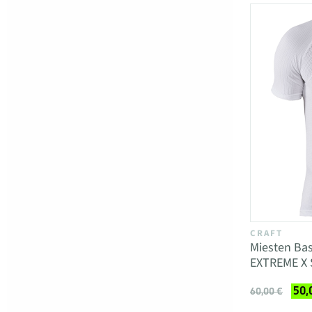
CRAFT
Miesten Ba
EXTREME X 
50,
60,00 €