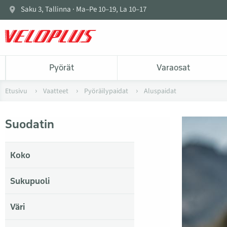
Saku 3, Tallinna · Ma–Pe 10–19, La 10–17
Pyörät
Varaosat
Etusivu
Vaatteet
Pyöräilypaidat
Aluspaidat
Suodatin
Koko
Sukupuoli
Väri