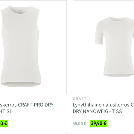
CRAFT
uskerros CRAFT PRO DRY
Lyhythihainen aluskerros 
HT SL
DRY NANOWEIGHT SS
90 €
39,90 €
45,00 €