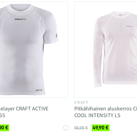
CRAFT
selayer CRAFT ACTIVE
Pitkähihainen aluskerros 
SS
COOL INTENSITY LS
00 €
49,90 €
55,00 €