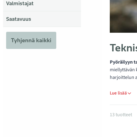
Valmistajat
Saatavuus
Tyhjennä kaikki
Tekni
Pyöräilyyn t
miellyttävän 
harjoittelun 
Lue lisää
Tuotteet
13 tuotteet