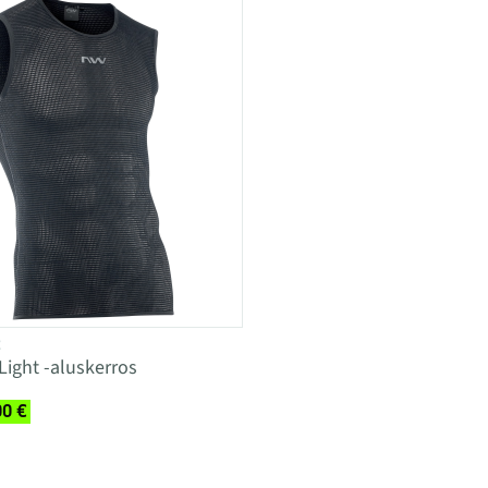
E
ight -aluskerros
00 €