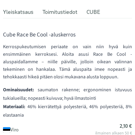
Yleiskatsaus
Toimitustiedot
CUBE
Cube Race Be Cool -aluskerros
Kerrospukeutumisen periaate on vain niin hyvä kuin
ensimmäinen kerroksesi. Aloita asusi Race Be Cool -
aluspaidallamme – niille päiville, jolloin oikean valinnan
tekeminen on hankalaa. Tämä aluspaita imee nopeasti ja
tehokkaasti hikeä pitäen olosi mukavana alusta loppuun.
Ominaisuudet:
saumaton rakenne; ergonominen istuvuus
tukialueilla; nopeasti kuivuva; hyvä ilmastointi
Materiaali:
46% kierrätettyä polyesteriä, 46% polyesteriä, 8%
elastaania
2,10 €
Viro
ilmainen alkaen 50 €