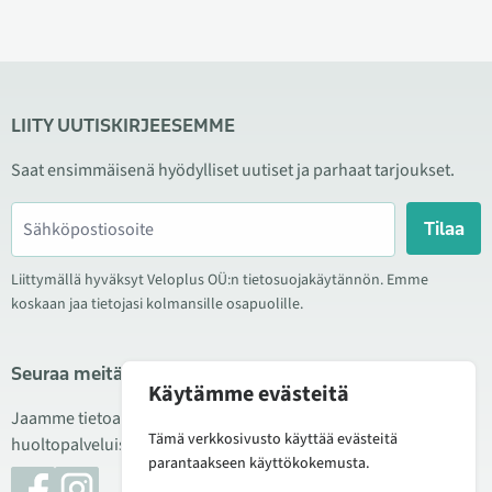
LIITY UUTISKIRJEESEMME
Saat ensimmäisenä hyödylliset uutiset ja parhaat tarjoukset.
Tilaa
Liittymällä hyväksyt Veloplus OÜ:n tietosuojakäytännön. Emme
koskaan jaa tietojasi kolmansille osapuolille.
Seuraa meitä sosiaalisessa mediassa
Käytämme evästeitä
Jaamme tietoa hyvistä tarjouksista, uusista tuotteista ja
Tämä verkkosivusto käyttää evästeitä
huoltopalveluista. Joskus julkaisemme myös tuote-esittelyjä.
parantaakseen käyttökokemusta.