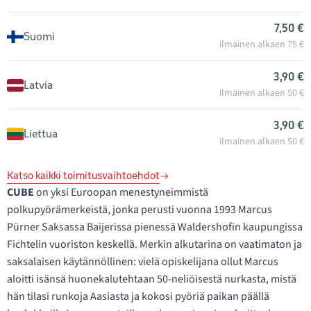
7,50 €
Suomi
ilmainen alkaen 75 €
3,90 €
Latvia
ilmainen alkaen 50 €
3,90 €
Liettua
ilmainen alkaen 50 €
Katso kaikki toimitusvaihtoehdot
CUBE
on yksi Euroopan menestyneimmistä
polkupyörämerkeistä, jonka perusti vuonna 1993 Marcus
Pürner Saksassa Baijerissa pienessä Waldershofin kaupungissa
Fichtelin vuoriston keskellä. Merkin alkutarina on vaatimaton ja
saksalaisen käytännöllinen: vielä opiskelijana ollut Marcus
aloitti isänsä huonekalutehtaan 50-neliöisestä nurkasta, mistä
hän tilasi runkoja Aasiasta ja kokosi pyöriä paikan päällä