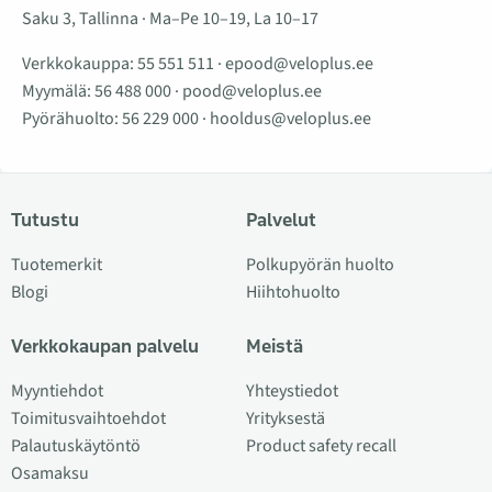
Saku 3, Tallinna · Ma–Pe 10–19, La 10–17
Verkkokauppa:
55 551 511
·
epood@veloplus.ee
Myymälä:
56 488 000
·
pood@veloplus.ee
Pyörähuolto:
56 229 000
·
hooldus@veloplus.ee
Tutustu
Palvelut
Tuotemerkit
Polkupyörän huolto
Blogi
Hiihtohuolto
Verkkokaupan palvelu
Meistä
Myyntiehdot
Yhteystiedot
Toimitusvaihtoehdot
Yrityksestä
Palautuskäytöntö
Product safety recall
Osamaksu