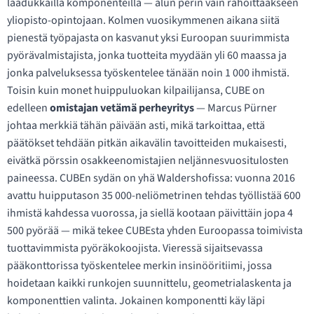
laadukkailla komponenteilla — alun perin vain rahoittaakseen
yliopisto-opintojaan. Kolmen vuosikymmenen aikana siitä
pienestä työpajasta on kasvanut yksi Euroopan suurimmista
pyörävalmistajista, jonka tuotteita myydään yli 60 maassa ja
jonka palveluksessa työskentelee tänään noin 1 000 ihmistä.
Toisin kuin monet huippuluokan kilpailijansa, CUBE on
edelleen
omistajan vetämä perheyritys
— Marcus Pürner
johtaa merkkiä tähän päivään asti, mikä tarkoittaa, että
päätökset tehdään pitkän aikavälin tavoitteiden mukaisesti,
eivätkä pörssin osakkeenomistajien neljännesvuositulosten
paineessa. CUBEn sydän on yhä Waldershofissa: vuonna 2016
avattu huipputason 35 000-neliömetrinen tehdas työllistää 600
ihmistä kahdessa vuorossa, ja siellä kootaan päivittäin jopa 4
500 pyörää — mikä tekee CUBEsta yhden Euroopassa toimivista
tuottavimmista pyöräkokoojista. Vieressä sijaitsevassa
pääkonttorissa työskentelee merkin insinööritiimi, jossa
hoidetaan kaikki runkojen suunnittelu, geometrialaskenta ja
komponenttien valinta. Jokainen komponentti käy läpi