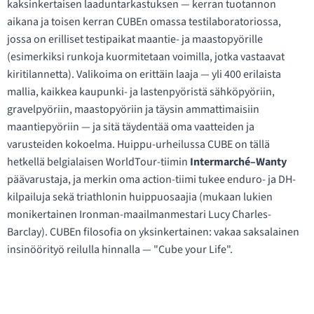
kaksinkertaisen laaduntarkastuksen — kerran tuotannon
aikana ja toisen kerran CUBEn omassa testilaboratoriossa,
jossa on erilliset testipaikat maantie- ja maastopyörille
(esimerkiksi runkoja kuormitetaan voimilla, jotka vastaavat
kiritilannetta). Valikoima on erittäin laaja — yli 400 erilaista
mallia, kaikkea kaupunki- ja lastenpyöristä sähköpyöriin,
gravelpyöriin, maastopyöriin ja täysin ammattimaisiin
maantiepyöriin — ja sitä täydentää oma vaatteiden ja
varusteiden kokoelma. Huippu-urheilussa CUBE on tällä
hetkellä belgialaisen WorldTour-tiimin
Intermarché–Wanty
päävarustaja, ja merkin oma action-tiimi tukee enduro- ja DH-
kilpailuja sekä triathlonin huippuosaajia (mukaan lukien
monikertainen Ironman-maailmanmestari Lucy Charles-
Barclay). CUBEn filosofia on yksinkertainen: vakaa saksalainen
insinöörityö reilulla hinnalla — "Cube your Life".