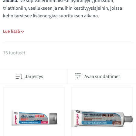
aikana.
Ne sopivat erinomaisesti pyöräilyyn, juoksuun,
triathloniin, vaellukseen ja muihin kestävyyslajeihin, joissa
keho tarvitsee lisäenergiaa suorituksen aikana.
Lue lisää
Tuotteet kategoriassa Energiageelit
15 tuotteet
Järjestys
Avaa suodattimet