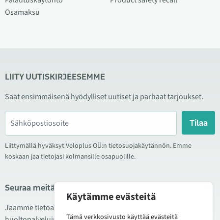
Osamaksu
LIITY UUTISKIRJEESEMME
Saat ensimmäisenä hyödylliset uutiset ja parhaat tarjoukset.
Tilaa
Liittymällä hyväksyt Veloplus OÜ:n tietosuojakäytännön. Emme
koskaan jaa tietojasi kolmansille osapuolille.
Seuraa meitä sosiaalisessa mediassa
Käytämme evästeitä
Jaamme tietoa hyvistä tarjouksista, uusista tuotteista ja
Tämä verkkosivusto käyttää evästeitä
huoltopalveluista. Joskus julkaisemme myös tuote-esittelyjä.