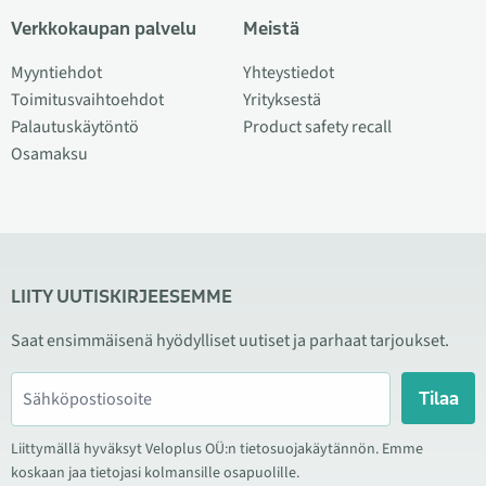
Verkkokaupan palvelu
Meistä
Myyntiehdot
Yhteystiedot
Toimitusvaihtoehdot
Yrityksestä
Palautuskäytöntö
Product safety recall
Osamaksu
LIITY UUTISKIRJEESEMME
Saat ensimmäisenä hyödylliset uutiset ja parhaat tarjoukset.
Tilaa
Liittymällä hyväksyt Veloplus OÜ:n tietosuojakäytännön. Emme
koskaan jaa tietojasi kolmansille osapuolille.