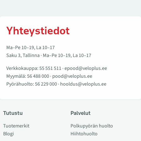
Yhteystiedot
Ma–Pe 10–19, La 10–17
Saku 3, Tallinna · Ma–Pe 10–19, La 10–17
Verkkokauppa:
55 551 511
·
epood@veloplus.ee
Myymälä:
56 488 000
·
pood@veloplus.ee
Pyörähuolto:
56 229 000
·
hooldus@veloplus.ee
Tutustu
Palvelut
Tuotemerkit
Polkupyörän huolto
Blogi
Hiihtohuolto