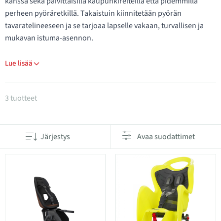
kanssa sekä päivittäisillä kaupunkireiteillä että pidemmillä
perheen pyöräretkillä. Takaistuin kiinnitetään pyörän
tavaratelineeseen ja se tarjoaa lapselle vakaan, turvallisen ja
mukavan istuma-asennon.
Lue lisää
Tuotteet kategoriassa Taakse kiinnitettävät polkupy
3 tuotteet
Järjestys
Avaa suodattimet