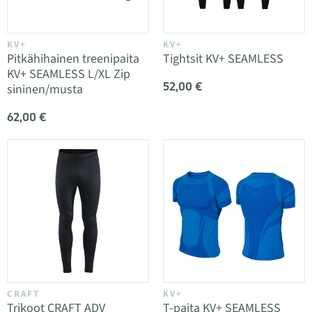
KV+
KV+
Pitkähihainen treenipaita
Tightsit KV+ SEAMLESS
KV+ SEAMLESS L/XL Zip
52,00 €
sininen/musta
62,00 €
CRAFT
KV+
Trikoot CRAFT ADV
T-paita KV+ SEAMLESS