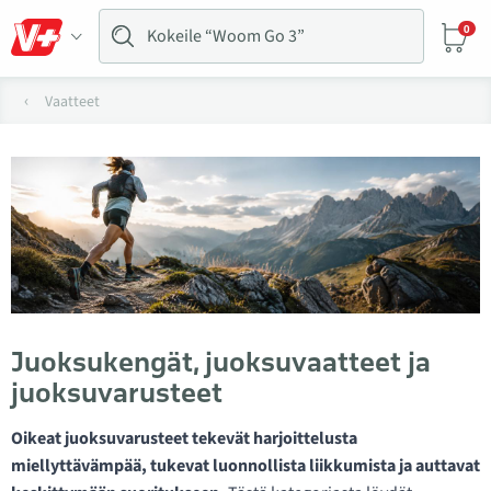
0
Vaatteet
Juoksukengät, juoksuvaatteet ja
juoksuvarusteet
Oikeat juoksuvarusteet tekevät harjoittelusta
miellyttävämpää, tukevat luonnollista liikkumista ja auttavat