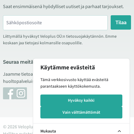
Saat ensimmäisenä hyödylliset uutiset ja parhaat tarjoukset.
Tilaa
Liittymällä hyväksyt Veloplus OÜ:n tietosuojakäytännön. Emme
koskaan jaa tietojasi kolmansille osapuolille.
Seuraa meitä sosiaalisessa mediassa
Käytämme evästeitä
Jaamme tietoa hyvistä tarjouksista, uusista tuotteista ja
Tämä verkkosivusto käyttää evästeitä
huoltopalveluista. Joskus julkaisemme myös tuote-esittelyjä.
parantaakseen käyttökokemusta.
Hyväksy kaikki
Vain välttämättömät
© 2026 Veloplus OÜ. Kaikki oikeudet pidätetään
Mukauta
Hallitse evästeitä