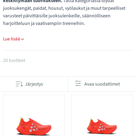
keskittymään suoritukseen.
Tästä kategoriasta löydät
juoksukengät, paidat, housut, vyölaukut ja muut tarpeelliset
varusteet päivittäisille juoksulenkeille, säännölliseen
harjoitteluun ja vaativampiin treeneihin.
Lue lisää
Tuotteet kategoriassa Juoksuvarusteet
20 tuotteet
Järjestys
Avaa suodattimet