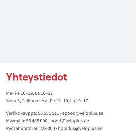
Yhteystiedot
Ma–Pe 10–19, La 10–17
Saku 3, Tallinna · Ma–Pe 10–19, La 10–17
Verkkokauppa:
55 551 511
·
epood@veloplus.ee
Myymälä:
56 488 000
·
pood@veloplus.ee
Pyörähuolto:
56 229 000
·
hooldus@veloplus.ee