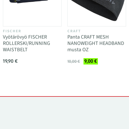
FISCHER
CRAFT
Vyötärövyö FISCHER
Panta CRAFT MESH
ROLLERSKI/RUNNING
NANOWEIGHT HEADBAND
WAISTBELT
musta OZ
19,90 €
9,00 €
10,00 €
Yhteystiedot