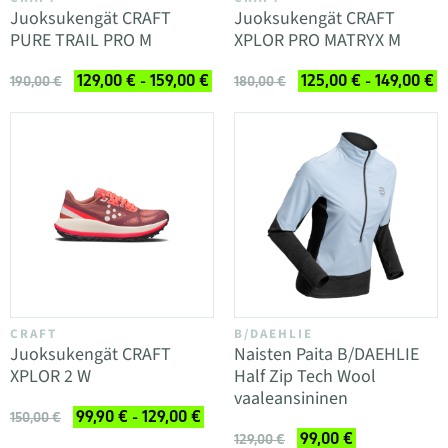
Juoksukengät CRAFT
Juoksukengät CRAFT
PURE TRAIL PRO M
XPLOR PRO MATRYX M
129,00 € - 159,00 €
125,00 € - 149,00 €
190,00 €
180,00 €
CRAFT
B/DAEHLIE
Juoksukengät CRAFT
Naisten Paita B/DAEHLIE
XPLOR 2 W
Half Zip Tech Wool
vaaleansininen
99,90 € - 129,00 €
150,00 €
99,00 €
129,00 €