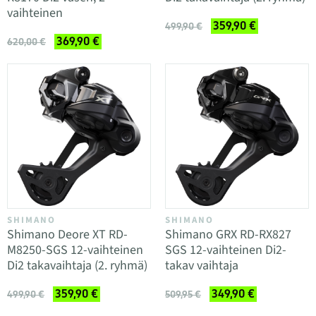
vaihteinen
359,90 €
499,90 €
369,90 €
620,00 €
SHIMANO
SHIMANO
Shimano Deore XT RD-
Shimano GRX RD-RX827
M8250-SGS 12-vaihteinen
SGS 12-vaihteinen Di2-
Di2 takavaihtaja (2. ryhmä)
takav vaihtaja
359,90 €
349,90 €
499,90 €
509,95 €