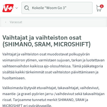
0
Varaosat
Vaihtajat ja vaihteiston osat
(SHIMANO, SRAM, MICROSHIFT)
Vaihtajat ja vaihteiston osat muodostavat polkupyörän
voimansiirron ytimen, varmistaen sujuvan, tarkan ja luotettavan
vaihteenvaihdon kaikissa ajo-olosuhteissa. Tämä pääkategoria
sisältää kaikki tärkeimmät osat vaihteiston päivittämiseen ja
huoltamiseen.
Valikoimasta löytyvät etuvaihtajat, takavaihtajat, vaihdevivut,
maantie- ja gravel-pyörien jarru-/vaihdevivut sekä takavaihtajan
rissat. Tarjoamme tunnetut merkit SHIMANO, SRAM ja
MICROSHIFT eri pyörätyypeille.