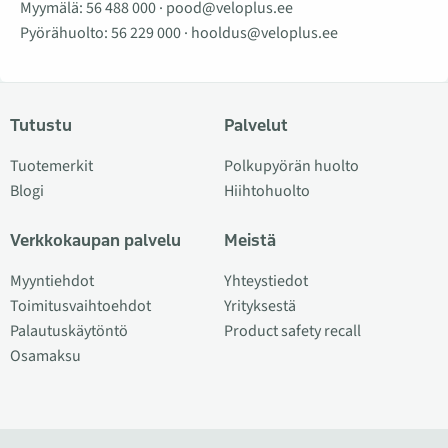
Myymälä:
56 488 000
·
pood@veloplus.ee
Pyörähuolto:
56 229 000
·
hooldus@veloplus.ee
Tutustu
Palvelut
Tuotemerkit
Polkupyörän huolto
Blogi
Hiihtohuolto
Verkkokaupan palvelu
Meistä
Myyntiehdot
Yhteystiedot
Toimitusvaihtoehdot
Yrityksestä
Palautuskäytöntö
Product safety recall
Osamaksu