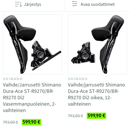
Järjestys
Avaa suodattimet
SHIMANO
SHIMANO
Vaihde/Jarrusetti Shimano
Vaihde/jarrusetti Shimano
Dura-Ace ST-R9270/BR-
Dura-Ace ST-R9270/BR-
R9270 Di2
R9270 Di2 oikea, 12-
Vasemmanpuoleinen, 2-
vaihteinen
vaihteinen
599,90 €
793,00 €
599,90 €
793,00 €