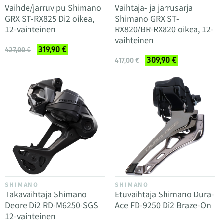
Vaihde/jarruvipu Shimano
Vaihtaja- ja jarrusarja
GRX ST-RX825 Di2 oikea,
Shimano GRX ST-
12-vaihteinen
RX820/BR-RX820 oikea, 12-
vaihteinen
319,90 €
427,00 €
309,90 €
417,00 €
SHIMANO
SHIMANO
Taka­vaihtaja Shimano
Etuvaihtaja Shimano Dura-
Deore Di2 RD-M6250-SGS
Ace FD-9250 Di2 Braze-On
12-vaihteinen