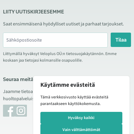
LIITY UUTISKIRJEESEMME
Saat ensimmäisenä hyödylliset uutiset ja parhaat tarjoukset.
Tilaa
Liittymällä hyväksyt Veloplus OÜ:n tietosuojakäytännön. Emme
koskaan jaa tietojasi kolmansille osapuolille.
Seuraa meitä sosiaalisessa mediassa
Käytämme evästeitä
Jaamme tietoa hyvistä tarjouksista, uusista tuotteista ja
Tämä verkkosivusto käyttää evästeitä
huoltopalveluista. Joskus julkaisemme myös tuote-esittelyjä.
parantaakseen käyttökokemusta.
Hyväksy kaikki
Vain välttämättömät