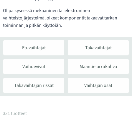
Olipa kyseessä mekaaninen tai elektroninen
vaihteistojärjestelmä, oikeat komponentit takaavat tarkan
toiminnan ja pitkän käyttöiän.
Etuvaihtajat
Takavaihtajat
Vaihdevivut
Maantiejarrukahva
Takavaihtajan rissat
Vaihtajan osat
Tuotteet kategoriassa Vaihtajat ja vaihdevivut
331 tuotteet