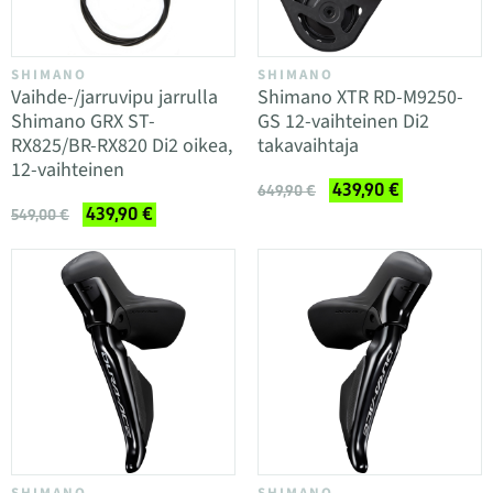
SHIMANO
SHIMANO
Vaihde-/jarruvipu jarrulla
Shimano XTR RD-M9250-
Shimano GRX ST-
GS 12-vaihteinen Di2
RX825/BR-RX820 Di2 oikea,
takavaihtaja
12-vaihteinen
439,90 €
649,90 €
439,90 €
549,00 €