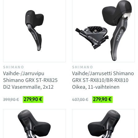
SHIMANO
SHIMANO
Vaihde-/Jarruvipu
Vaihde/Jarrusetti Shimano
Shimano GRX ST-RX825
GRX ST-RX810/BR-RX810
Di2 Vasemmalle, 2x12
Oikea, 11-vaihteinen
279,90 €
279,90 €
399,90 €
407,00 €