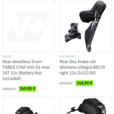
SRAM
SHIMANO
Rear derailleur Sram
Rear disc brake set
FORCE ETAP AXS D1 max
Shimano Ultegra R8170
33T 12s (Battery Not
right 12s (2x12) Di2
Included)
346,90 €
539,00 €
349,00 €
369,90 €