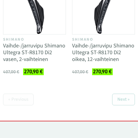
SHIMANO
SHIMANO
Vaihde-/jarruvipu Shimano
Vaihde-/jarruvipu Shimano
Ultegra ST-R8170 Di2
Ultegra ST-R8170 Di2
vasen, 2-vaihteinen
oikea, 12-vaihteinen
270,90 €
270,90 €
407,00 €
407,00 €
« Previous
Next »
Yhteystiedot