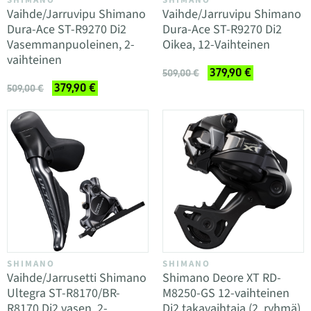
SHIMANO
SHIMANO
Vaihde/Jarruvipu Shimano
Vaihde/Jarruvipu Shimano
Dura-Ace ST-R9270 Di2
Dura-Ace ST-R9270 Di2
Vasemmanpuoleinen, 2-
Oikea, 12-Vaihteinen
vaihteinen
379,90 €
509,00 €
379,90 €
509,00 €
SHIMANO
SHIMANO
Vaihde/Jarrusetti Shimano
Shimano Deore XT RD-
Ultegra ST-R8170/BR-
M8250-GS 12-vaihteinen
R8170 Di2 vasen, 2-
Di2 takavaihtaja (2. ryhmä)