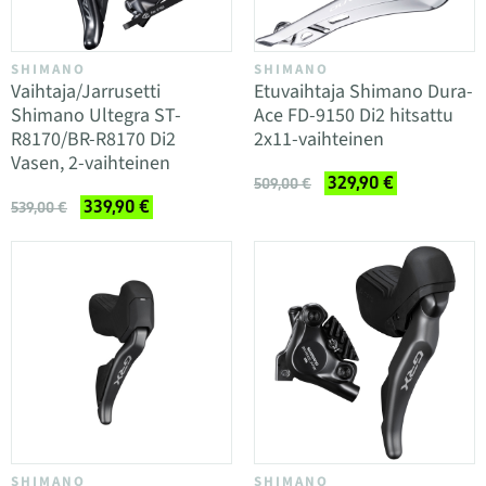
SHIMANO
SHIMANO
Vaihtaja/Jarrusetti
Etuvaihtaja Shimano Dura-
Shimano Ultegra ST-
Ace FD-9150 Di2 hitsattu
R8170/BR-R8170 Di2
2x11-vaihteinen
Vasen, 2-vaihteinen
329,90 €
509,00 €
339,90 €
539,00 €
SHIMANO
SHIMANO