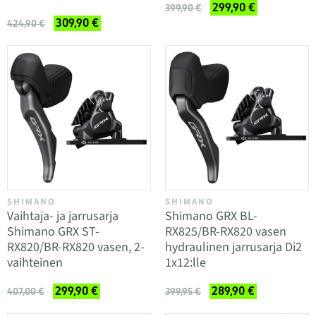
299,90 €
399,90 €
309,90 €
424,90 €
SHIMANO
SHIMANO
Vaihtaja- ja jarrusarja
Shimano GRX BL-
Shimano GRX ST-
RX825/BR-RX820 vasen
RX820/BR-RX820 vasen, 2-
hydraulinen jarrusarja Di2
vaihteinen
1x12:lle
299,90 €
289,90 €
407,00 €
399,95 €