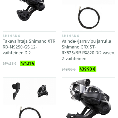
SHIMANO
SHIMANO
Takavaihtaja Shimano XTR
Vaihde-/jarruvipu jarrulla
RD-M9250-GS 12-
Shimano GRX ST-
vaihteinen Di2
RX825/BR-RX820 Di2 vasen,
2-vaihteinen
474,11 €
694,95 €
439,90 €
549,00 €