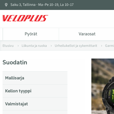
Saku 3, Tallinna · Ma–Pe 10–19, La 10–17
Pyörät
Varaosat
Etusivu
Liikunta ja ruoka
Urheilukellot ja sykemittarit
Garm
Suodatin
Mallisarja
Kellon tyyppi
Valmistajat