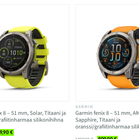
GARMIN
 8 – 51 mm, Solar, Titaani ja
Garmin fenix 8 – 51 mm, A
rafiitinharmaa silikonihihna
Sapphire, Titaani ja
oranssi/grafiitinharmaa sil
9,90 €