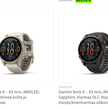
809,90 €
1 199,99 €
GARMIN
ix 8 – 43 mm, AMOLED,
Garmin fenix 8 – 43 mm, A
ehmeä kulta ja
Sapphire, Harmaa DLC-titaa
maa
musta/kivenharmaa silikon