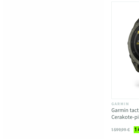
GARMIN
Garmin tact
Cerakote-pi
1
1 599,99 €