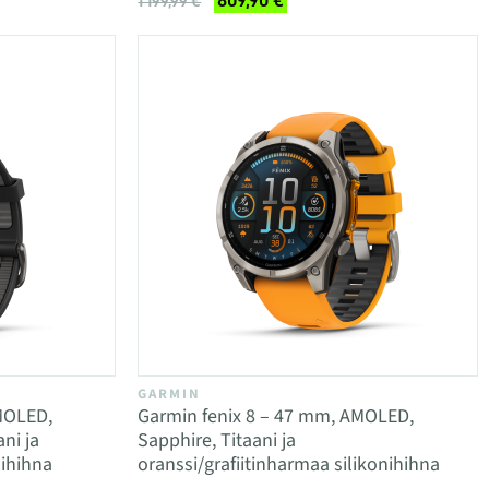
809,90 €
1 199,99 €
GARMIN
MOLED,
Garmin fenix 8 – 47 mm, AMOLED,
ni ja
Sapphire, Titaani ja
ihihna
oranssi/grafiitinharmaa silikonihihna