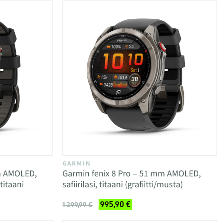
GARMIN
m AMOLED,
Garmin fenix 8 Pro – 51 mm AMOLED,
titaani
safiirilasi, titaani (grafiitti/musta)
995,90 €
1 299,99 €