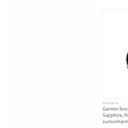
GARMIN
Garmin fen
Sapphire, P
sumunhar