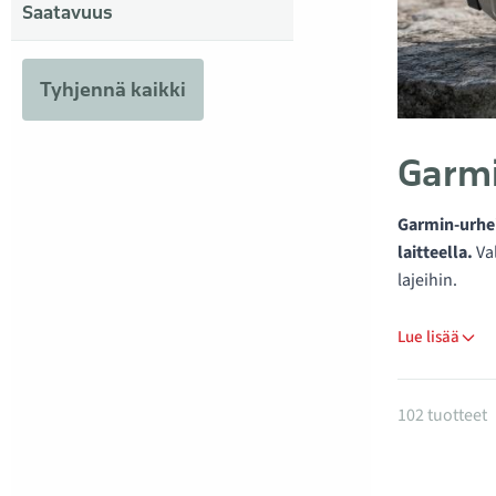
Saatavuus
Tyhjennä kaikki
Garmi
Garmin-urheil
laitteella.
Val
lajeihin.
Lue lisää
Tuotteet
102 tuotteet