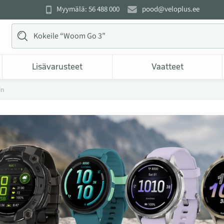
Myymälä: 56 488 000
pood@veloplus.ee
Lisävarusteet
Vaatteet
in