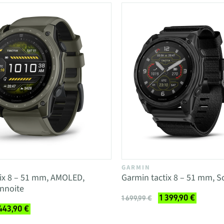
GARMIN
ix 8 – 51 mm, AMOLED,
Garmin tactix 8 – 51 mm, So
nnoite
1 399,90 €
1 699,99 €
 443,90 €