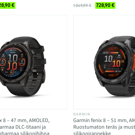
28,90 €
728,90 €
1 049,99 €
GARMIN
ix 8 – 47 mm, AMOLED,
Garmin fenix 8 – 51 mm, A
armaa DLC-titaani ja
Ruostumaton teräs ja mus
nharmaa silikonihihna
silikonirannekke