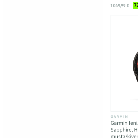
7
1 049,99 €
GARMIN
Garmin fen
Sapphire, H
musta/kive