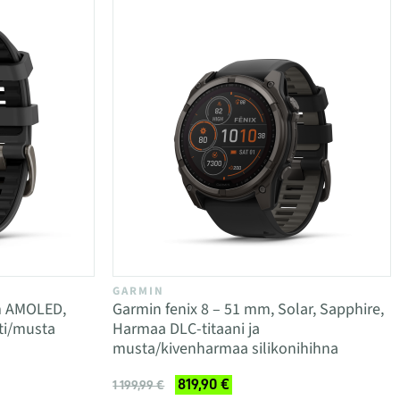
GARMIN
m AMOLED,
Garmin fenix 8 – 51 mm, Solar, Sapphire,
itti/musta
Harmaa DLC-titaani ja
musta/kivenharmaa silikonihihna
819,90 €
1 199,99 €