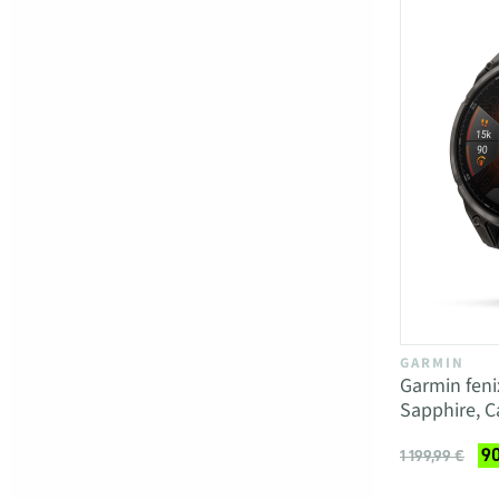
GARMIN
Garmin fen
Sapphire, C
90
1 199,99 €