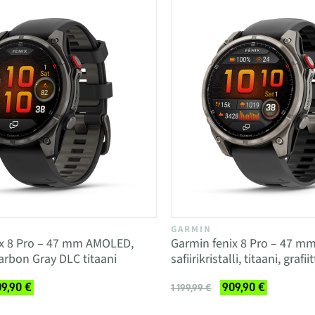
GARMIN
ix 8 Pro – 47 mm AMOLED,
Garmin fenix 8 Pro – 47 m
arbon Gray DLC titaani
safiirikristalli, titaani, grafi
9,90 €
909,90 €
1 199,99 €