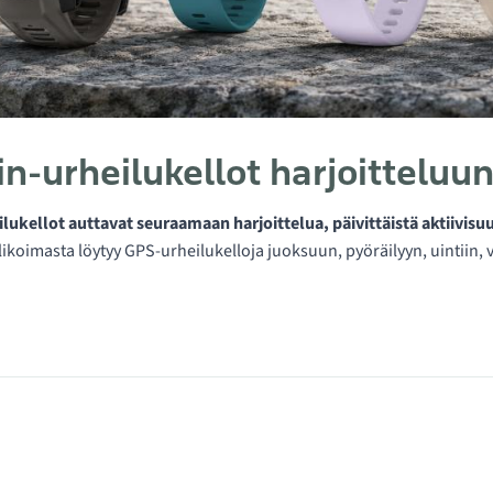
n-urheilukellot harjoitteluun
ukellot auttavat seuraamaan harjoittelua, päivittäistä aktiivisuu
ikoimasta löytyy GPS-urheilukelloja juoksuun, pyöräilyyn, uintiin, 
 kategoriassa Garmin