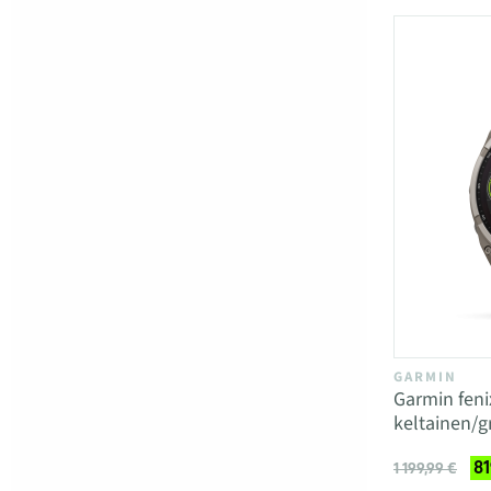
GARMIN
Garmin fenix
keltainen/g
81
1 199,99 €