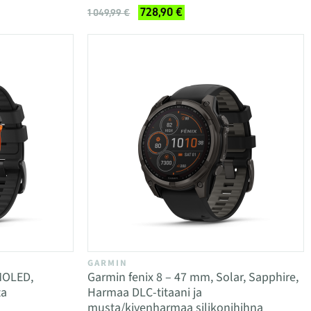
728,90 €
1 049,99 €
GARMIN
MOLED,
Garmin fenix 8 – 47 mm, Solar, Sapphire,
ta
Harmaa DLC-titaani ja
musta/kivenharmaa silikonihihna