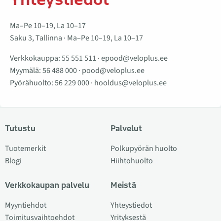
Ma–Pe 10–19, La 10–17
Saku 3, Tallinna · Ma–Pe 10–19, La 10–17
Verkkokauppa:
55 551 511
·
epood@veloplus.ee
Myymälä:
56 488 000
·
pood@veloplus.ee
Pyörähuolto:
56 229 000
·
hooldus@veloplus.ee
Tutustu
Palvelut
Tuotemerkit
Polkupyörän huolto
Blogi
Hiihtohuolto
Verkkokaupan palvelu
Meistä
Myyntiehdot
Yhteystiedot
Toimitusvaihtoehdot
Yrityksestä