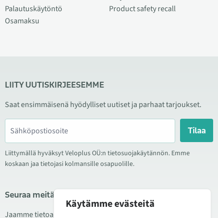
Palautuskäytöntö
Product safety recall
Osamaksu
LIITY UUTISKIRJEESEMME
Saat ensimmäisenä hyödylliset uutiset ja parhaat tarjoukset.
Tilaa
Liittymällä hyväksyt Veloplus OÜ:n tietosuojakäytännön. Emme
koskaan jaa tietojasi kolmansille osapuolille.
Seuraa meitä sosiaalisessa mediassa
Käytämme evästeitä
Jaamme tietoa hyvistä tarjouksista, uusista tuotteista ja