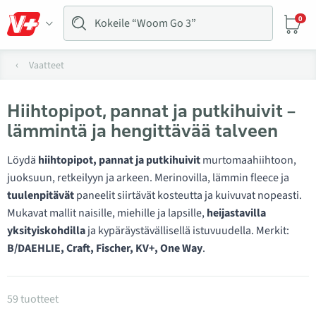
0
Vaatteet
Hiihtopipot, pannat ja putkihuivit –
lämmintä ja hengittävää talveen
Löydä
hiihtopipot, pannat ja putkihuivit
murtomaahiihtoon,
juoksuun, retkeilyyn ja arkeen. Merinovilla, lämmin fleece ja
tuulenpitävät
paneelit siirtävät kosteutta ja kuivuvat nopeasti.
Mukavat mallit naisille, miehille ja lapsille,
heijastavilla
yksityiskohdilla
ja kypäräystävällisellä istuvuudella. Merkit:
B/DAEHLIE, Craft, Fischer, KV+, One Way
.
Tuotteet kategoriassa Talvi hatut
59 tuotteet