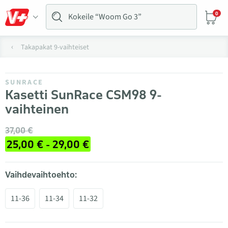
0
Takapakat 9-vaihteiset
SUNRACE
Kasetti SunRace CSM98 9-
vaihteinen
37,00 €
25,00 € - 29,00 €
Vaihdevaihtoehto:
11-36
11-34
11-32