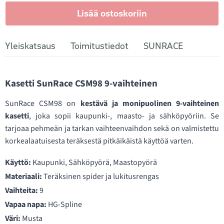
Lisää ostoskoriin
Yleiskatsaus
Toimitustiedot
SUNRACE
Kasetti SunRace CSM98 9-vaihteinen
SunRace CSM98 on
kestävä ja monipuolinen 9-vaihteinen
kasetti
, joka sopii kaupunki-, maasto- ja sähköpyöriin. Se
tarjoaa pehmeän ja tarkan vaihteenvaihdon sekä on valmistettu
korkealaatuisesta teräksestä pitkäikäistä käyttöä varten.
Käyttö:
Kaupunki, Sähköpyörä, Maastopyörä
Materiaali:
Teräksinen spider ja lukitusrengas
Vaihteita:
9
Vapaa napa:
HG-Spline
Väri:
Musta