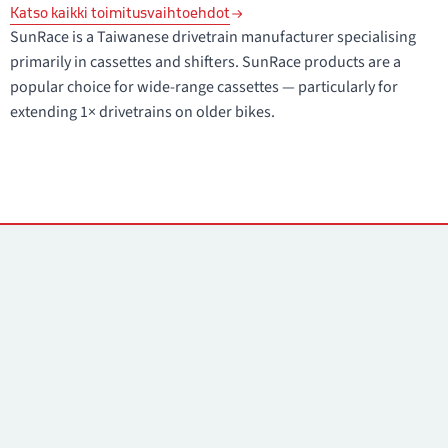
Katso kaikki toimitusvaihtoehdot
SunRace is a Taiwanese drivetrain manufacturer specialising
primarily in cassettes and shifters. SunRace products are a
popular choice for wide-range cassettes — particularly for
extending 1× drivetrains on older bikes.
Yhteystiedot