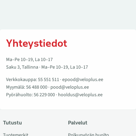
Yhteystiedot
Ma–Pe 10–19, La 10–17
Saku 3, Tallinna · Ma–Pe 10–19, La 10–17
Verkkokauppa:
55 551 511
·
epood@veloplus.ee
Myymälä:
56 488 000
·
pood@veloplus.ee
Pyörähuolto:
56 229 000
·
hooldus@veloplus.ee
Tutustu
Palvelut
Tuotemerkit
Polkupyörän huolto