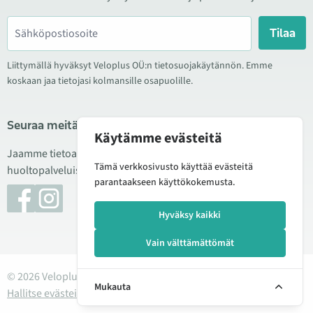
Tilaa
Liittymällä hyväksyt Veloplus OÜ:n tietosuojakäytännön. Emme
koskaan jaa tietojasi kolmansille osapuolille.
Seuraa meitä sosiaalisessa mediassa
Käytämme evästeitä
Jaamme tietoa hyvistä tarjouksista, uusista tuotteista ja
Tämä verkkosivusto käyttää evästeitä
huoltopalveluista. Joskus julkaisemme myös tuote-esittelyjä.
parantaakseen käyttökokemusta.
Hyväksy kaikki
Vain välttämättömät
© 2026 Veloplus OÜ. Kaikki oikeudet pidätetään
Mukauta
Hallitse evästeitä