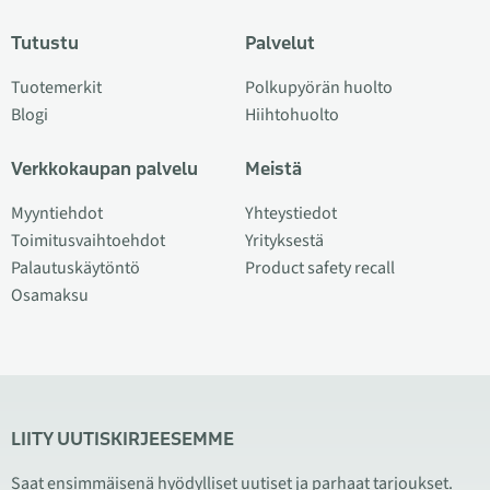
Tutustu
Palvelut
Tuotemerkit
Polkupyörän huolto
Blogi
Hiihtohuolto
Verkkokaupan palvelu
Meistä
Myyntiehdot
Yhteystiedot
Toimitusvaihtoehdot
Yrityksestä
Palautuskäytöntö
Product safety recall
Osamaksu
LIITY UUTISKIRJEESEMME
Saat ensimmäisenä hyödylliset uutiset ja parhaat tarjoukset.