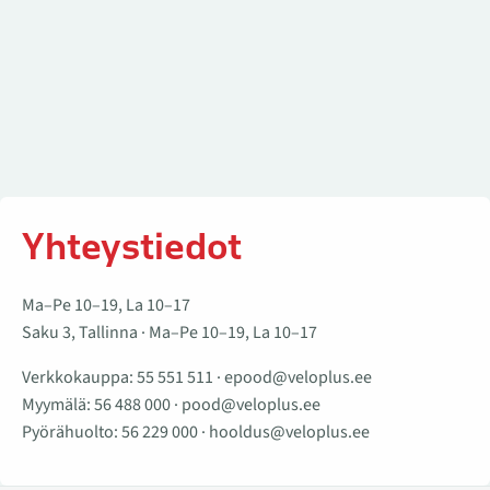
Yhteystiedot
Ma–Pe 10–19, La 10–17
Saku 3, Tallinna · Ma–Pe 10–19, La 10–17
Verkkokauppa:
55 551 511
·
epood@veloplus.ee
Myymälä:
56 488 000
·
pood@veloplus.ee
Pyörähuolto:
56 229 000
·
hooldus@veloplus.ee