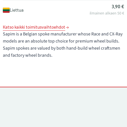
3,90 €
Liettua
ilmainen alkaen 50 €
Katso kaikki toimitusvaihtoehdot
Sapim is a Belgian spoke manufacturer whose Race and CX-Ray
models are an absolute top choice for premium wheel builds.
Sapim spokes are valued by both hand-build wheel craftsmen
and factory wheel brands.
Yhteystiedot