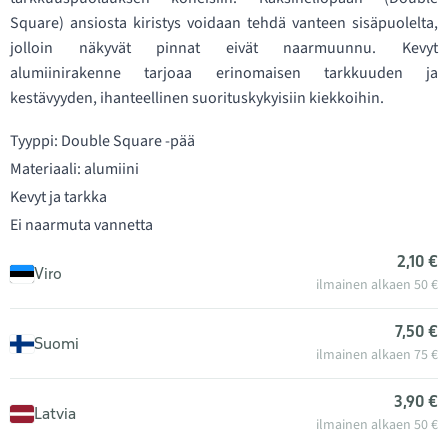
Square) ansiosta kiristys voidaan tehdä vanteen sisäpuolelta,
jolloin näkyvät pinnat eivät naarmuunnu. Kevyt
alumiinirakenne tarjoaa erinomaisen tarkkuuden ja
kestävyyden, ihanteellinen suorituskykyisiin kiekkoihin.
Tyyppi: Double Square -pää
Materiaali: alumiini
Kevyt ja tarkka
Ei naarmuta vannetta
2,10 €
Viro
ilmainen alkaen 50 €
7,50 €
Suomi
ilmainen alkaen 75 €
3,90 €
Latvia
ilmainen alkaen 50 €