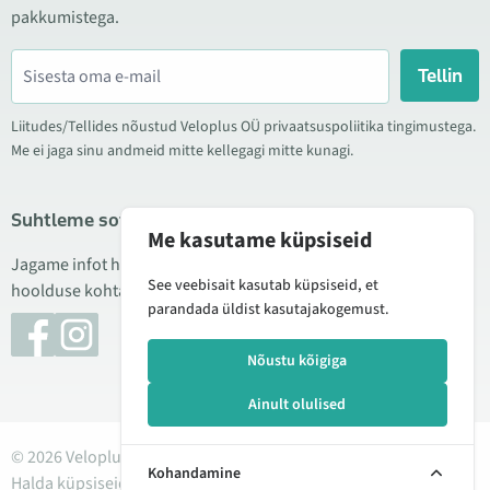
pakkumistega.
Tellin
Liitudes/Tellides nõustud Veloplus OÜ privaatsuspoliitika tingimustega.
Me ei jaga sinu andmeid mitte kellegagi mitte kunagi.
Suhtleme sotsiaalmeedias
Me kasutame küpsiseid
Jagame infot hea hinna kampaaniate, uute toodete ning
See veebisait kasutab küpsiseid, et
hoolduse kohta. Mõnikord teeme ka tooteülevaateid.
parandada üldist kasutajakogemust.
Nõustu kõigiga
Ainult olulised
© 2026 Veloplus OÜ. Kõik õigused kaitstud
Kohandamine
Halda küpsiseid