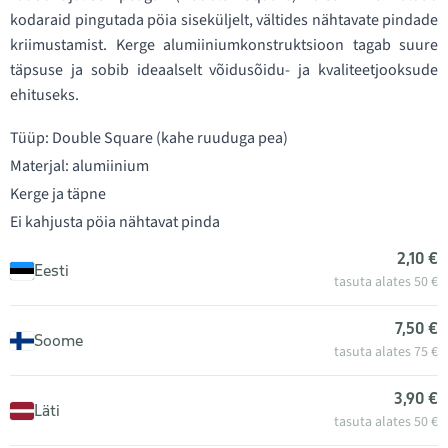
kodaraid pingutada pöia siseküljelt, vältides nähtavate pindade
kriimustamist. Kerge alumiiniumkonstruktsioon tagab suure
täpsuse ja sobib ideaalselt võidusõidu- ja kvaliteetjooksude
ehituseks.
Tüüp: Double Square (kahe ruuduga pea)
Materjal: alumiinium
Kerge ja täpne
Ei kahjusta pöia nähtavat pinda
2,10 €
Eesti
tasuta alates 50 €
7,50 €
Soome
tasuta alates 75 €
3,90 €
Läti
tasuta alates 50 €