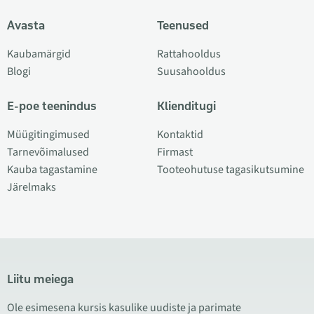
Avasta
Teenused
Kaubamärgid
Rattahooldus
Blogi
Suusahooldus
E-poe teenindus
Klienditugi
Müügitingimused
Kontaktid
Tarnevõimalused
Firmast
Kauba tagastamine
Tooteohutuse tagasikutsumine
Järelmaks
Liitu meiega
Ole esimesena kursis kasulike uudiste ja parimate