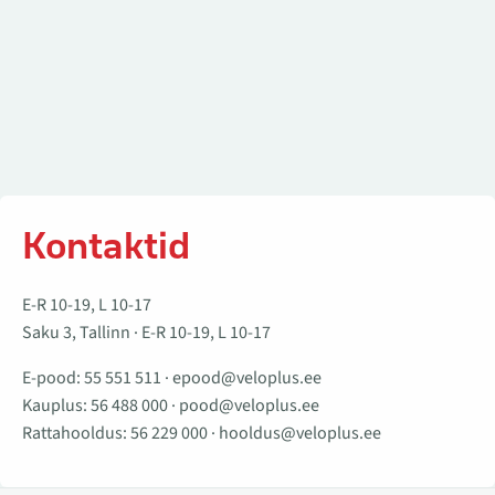
Kontaktid
E-R 10-19, L 10-17
Saku 3, Tallinn · E-R 10-19, L 10-17
E-pood:
55 551 511
·
epood@veloplus.ee
Kauplus:
56 488 000
·
pood@veloplus.ee
Rattahooldus:
56 229 000
·
hooldus@veloplus.ee