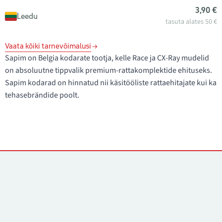
3,90 €
Leedu
tasuta alates 50 €
Vaata kõiki tarnevõimalusi
Sapim on Belgia kodarate tootja, kelle Race ja CX-Ray mudelid
on absoluutne tippvalik premium-rattakomplektide ehituseks.
Sapim kodarad on hinnatud nii käsitööliste rattaehitajate kui ka
tehasebrändide poolt.
Kontaktid