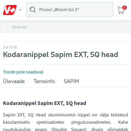
0
Kodarad
SAPIM
Kodaranippel Sapim EXT, SQ head
Toode pole saadaval
Ülevaade
Tarneinfo
SAPIM
Kodaranippel Sapim EXT, SQ head
Sapim EXT, SQ Head alumiiniumist nippel on välja töötatud
kasutamiseks spetsiaalsetes pingutusseadmetes. Kahe
ruudukujulise peaga (Double Square) disain võimaldab