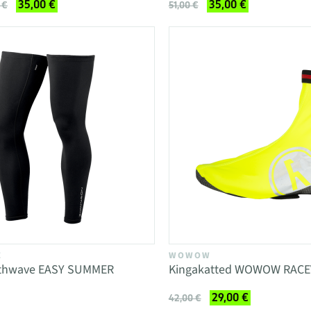
35,00 €
35,00 €
 €
51,00 €
E
WOWOW
rthwave EASY SUMMER
Kingakatted WOWOW RACE
29,00 €
42,00 €