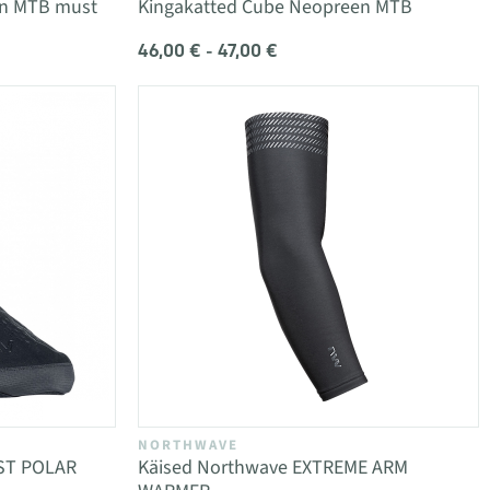
en MTB must
Kingakatted Cube Neopreen MTB
46,00 € - 47,00 €
NORTHWAVE
AST POLAR
Käised Northwave EXTREME ARM