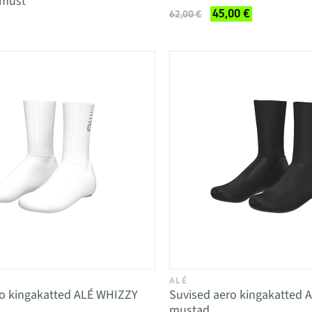
/must
45,00 €
62,00 €
ALÉ
ro kingakatted ALÉ WHIZZY
Suvised aero kingakatted 
mustad