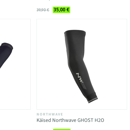
35,00 €
39,90 €
NORTHWAVE
Käised Northwave GHOST H2O