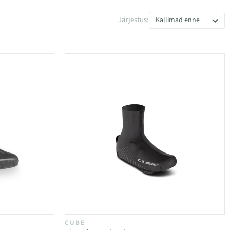
Järjestus:
Kallimad enne
CUBE