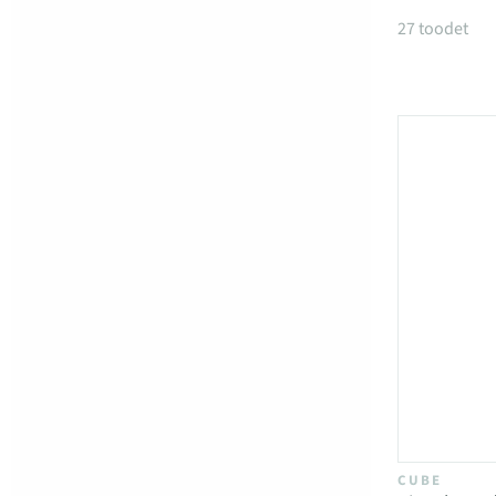
Tooted k
27 toodet
CUBE