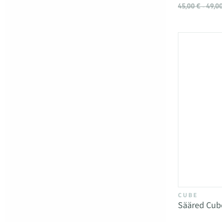
45,00 € - 49,0
CUBE
Sääred Cub