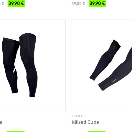
39,90 €
39,90 €
0 €
49,00 €
CUBE
e
Käised Cube