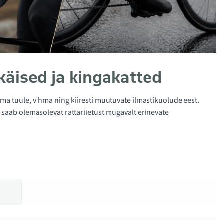
käised ja kingakatted
külma tuule, vihma ning kiiresti muutuvate ilmastikuolude eest.
 saab olemasolevat rattariietust mugavalt erinevate