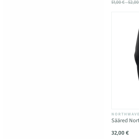
51,00 € - 52,00
NORTHWAV
Sääred No
32,00 €