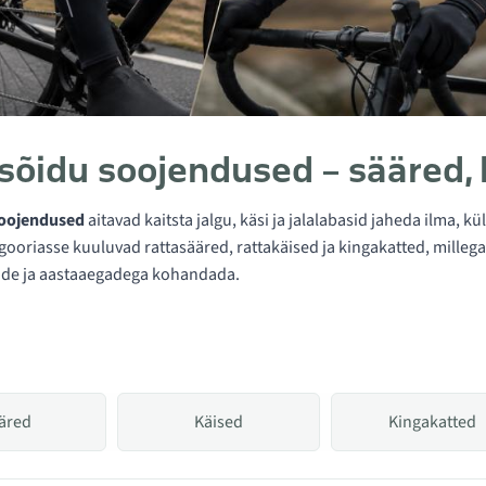
sõidu soojendused – sääred, 
soojendused
aitavad kaitsta jalgu, käsi ja jalalabasid jaheda ilma, 
gooriasse kuuluvad rattasääred, rattakäised ja kingakatted, millega
de ja aastaaegadega kohandada.
äred
Käised
Kingakatted