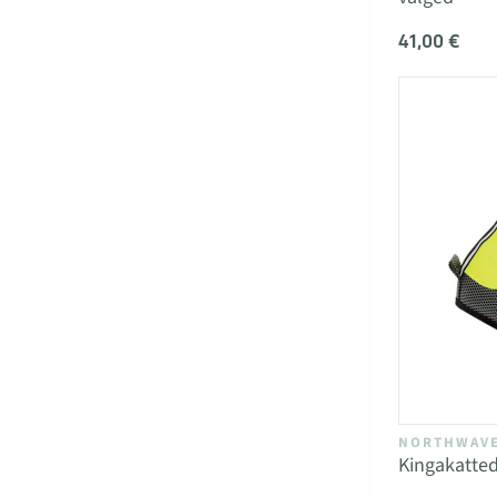
41,00 €
NORTHWAV
Kingakatte