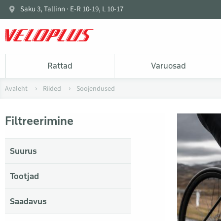
Saku 3, Tallinn · E-R 10-19, L 10-17
Rattad
Varuosad
Avaleht
Riided
Soojendused
Filtreerimine
Suurus
Tootjad
Saadavus