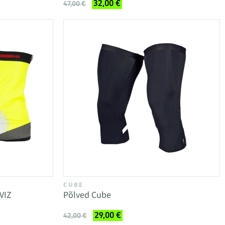
32,00 €
47,00 €
CUBE
VIZ
Põlved Cube
29,00 €
42,00 €