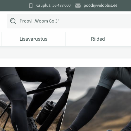
Kauplus: 56 488 000
pood@veloplus.ee
Lisavarustus
Riided