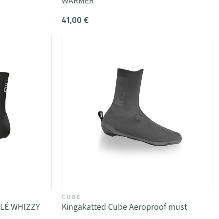
WARMER
41,00 €
CUBE
ALÉ WHIZZY
Kingakatted Cube Aeroproof must