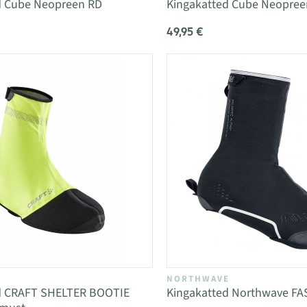
d Cube Neopreen RD
Kingakatted Cube Neopre
49,95 €
NORTHWAVE
d CRAFT SHELTER BOOTIE
Kingakatted Northwave F