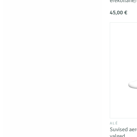
erekollane
45,00 €
ALÉ
Suvised ae
valged