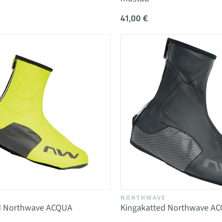
41,00 €
E
NORTHWAVE
d Northwave ACQUA
Kingakatted Northwave A