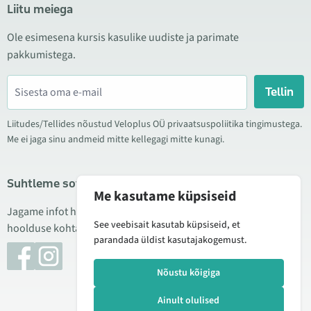
Liitu meiega
Ole esimesena kursis kasulike uudiste ja parimate
pakkumistega.
Tellin
Liitudes/Tellides nõustud Veloplus OÜ privaatsuspoliitika tingimustega.
Me ei jaga sinu andmeid mitte kellegagi mitte kunagi.
Suhtleme sotsiaalmeedias
Me kasutame küpsiseid
Jagame infot hea hinna kampaaniate, uute toodete ning
See veebisait kasutab küpsiseid, et
hoolduse kohta. Mõnikord teeme ka tooteülevaateid.
parandada üldist kasutajakogemust.
Nõustu kõigiga
Ainult olulised