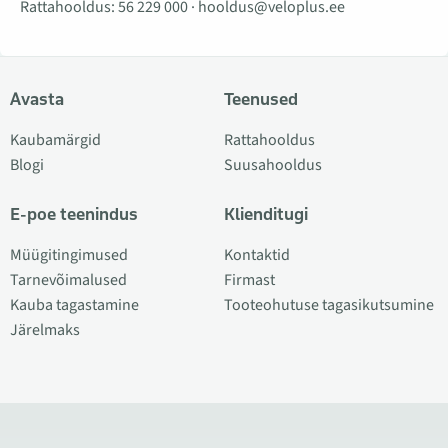
Rattahooldus:
56 229 000
·
hooldus@veloplus.ee
Avasta
Teenused
Kaubamärgid
Rattahooldus
Blogi
Suusahooldus
E-poe teenindus
Klienditugi
Müügitingimused
Kontaktid
Tarnevõimalused
Firmast
Kauba tagastamine
Tooteohutuse tagasikutsumine
Järelmaks