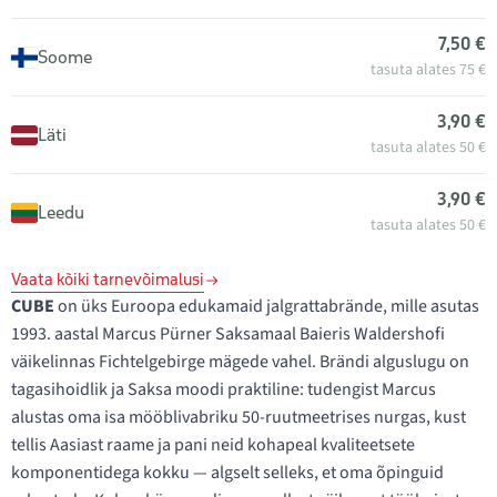
7,50 €
Soome
tasuta alates 75 €
3,90 €
Läti
tasuta alates 50 €
3,90 €
Leedu
tasuta alates 50 €
Vaata kõiki tarnevõimalusi
CUBE
on üks Euroopa edukamaid jalgrattabrände, mille asutas
1993. aastal Marcus Pürner Saksamaal Baieris Waldershofi
väikelinnas Fichtelgebirge mägede vahel. Brändi alguslugu on
tagasihoidlik ja Saksa moodi praktiline: tudengist Marcus
alustas oma isa mööblivabriku 50-ruutmeetrises nurgas, kust
tellis Aasiast raame ja pani neid kohapeal kvaliteetsete
komponentidega kokku — algselt selleks, et oma õpinguid