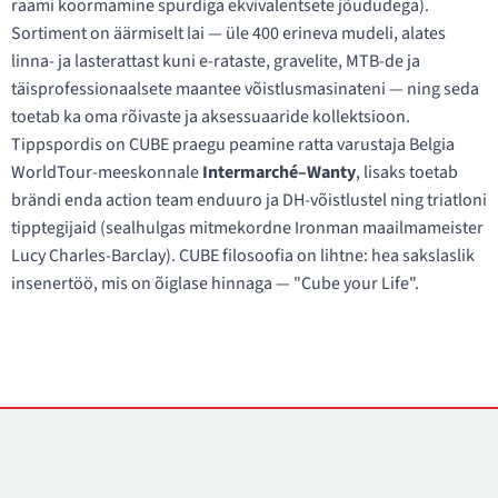
raami koormamine spurdiga ekvivalentsete jõududega).
Sortiment on äärmiselt lai — üle 400 erineva mudeli, alates
linna- ja lasterattast kuni e-rataste, gravelite, MTB-de ja
täisprofessionaalsete maantee võistlusmasinateni — ning seda
toetab ka oma rõivaste ja aksessuaaride kollektsioon.
Tippspordis on CUBE praegu peamine ratta varustaja Belgia
WorldTour-meeskonnale
Intermarché–Wanty
, lisaks toetab
brändi enda action team enduuro ja DH-võistlustel ning triatloni
tipptegijaid (sealhulgas mitmekordne Ironman maailmameister
Lucy Charles-Barclay). CUBE filosoofia on lihtne: hea sakslaslik
insenertöö, mis on õiglase hinnaga — "Cube your Life".
Kontaktid