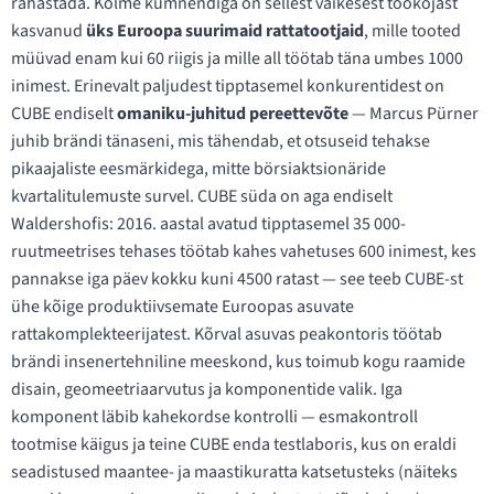
rahastada. Kolme kümnendiga on sellest väikesest töökojast
kasvanud
üks Euroopa suurimaid rattatootjaid
, mille tooted
müüvad enam kui 60 riigis ja mille all töötab täna umbes 1000
inimest. Erinevalt paljudest tipptasemel konkurentidest on
CUBE endiselt
omaniku-juhitud pereettevõte
— Marcus Pürner
juhib brändi tänaseni, mis tähendab, et otsuseid tehakse
pikaajaliste eesmärkidega, mitte börsiaktsionäride
kvartalitulemuste survel. CUBE süda on aga endiselt
Waldershofis: 2016. aastal avatud tipptasemel 35 000-
ruutmeetrises tehases töötab kahes vahetuses 600 inimest, kes
pannakse iga päev kokku kuni 4500 ratast — see teeb CUBE-st
ühe kõige produktiivsemate Euroopas asuvate
rattakomplekteerijatest. Kõrval asuvas peakontoris töötab
brändi insenertehniline meeskond, kus toimub kogu raamide
disain, geomeetriaarvutus ja komponentide valik. Iga
komponent läbib kahekordse kontrolli — esmakontroll
tootmise käigus ja teine CUBE enda testlaboris, kus on eraldi
seadistused maantee- ja maastikuratta katsetusteks (näiteks