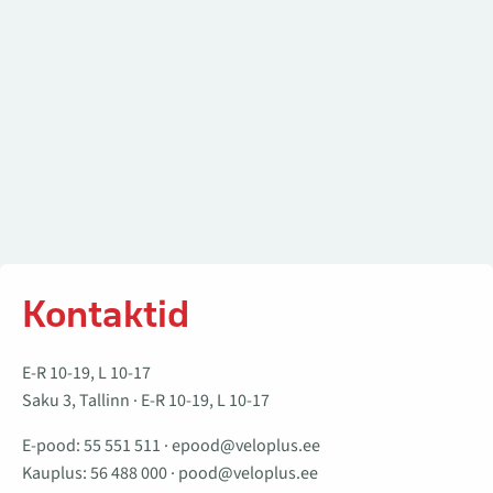
Kontaktid
E-R 10-19, L 10-17
Saku 3, Tallinn · E-R 10-19, L 10-17
E-pood:
55 551 511
·
epood@veloplus.ee
Kauplus:
56 488 000
·
pood@veloplus.ee