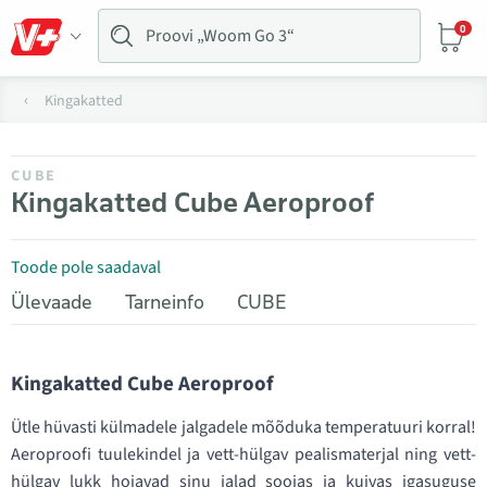
0
Kingakatted
CUBE
Kingakatted Cube Aeroproof
Toode pole saadaval
Ülevaade
Tarneinfo
CUBE
Kingakatted Cube Aeroproof
Ütle hüvasti külmadele jalgadele mõõduka temperatuuri korral!
Aeroproofi tuulekindel ja vett-hülgav pealismaterjal ning vett-
hülgav lukk hoiavad sinu jalad soojas ja kuivas igasuguse