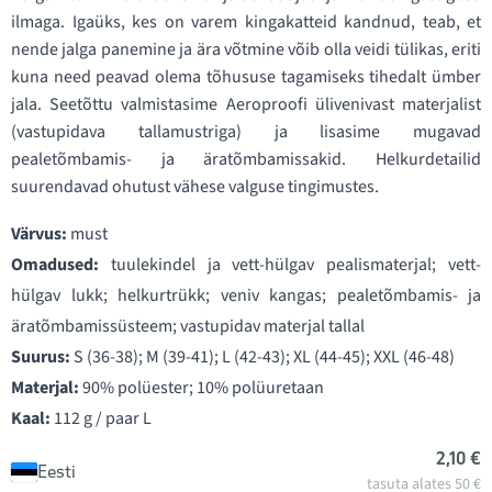
ilmaga. Igaüks, kes on varem kingakatteid kandnud, teab, et
nende jalga panemine ja ära võtmine võib olla veidi tülikas, eriti
kuna need peavad olema tõhususe tagamiseks tihedalt ümber
jala. Seetõttu valmistasime Aeroproofi ülivenivast materjalist
(vastupidava tallamustriga) ja lisasime mugavad
pealetõmbamis- ja äratõmbamissakid. Helkurdetailid
suurendavad ohutust vähese valguse tingimustes.
Värvus:
must
Omadused:
tuulekindel ja vett-hülgav pealismaterjal; vett-
hülgav lukk; helkurtrükk; veniv kangas; pealetõmbamis- ja
äratõmbamissüsteem; vastupidav materjal tallal
Suurus:
S (36-38); M (39-41); L (42-43); XL (44-45); XXL (46-48)
Materjal:
90% polüester; 10% polüuretaan
Kaal:
112 g / paar L
2,10 €
Eesti
tasuta alates 50 €