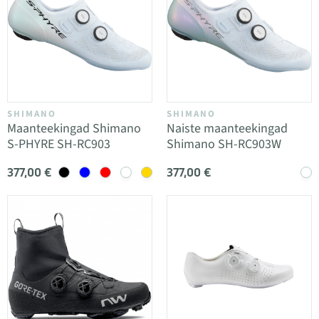
SHIMANO
SHIMANO
Maanteekingad Shimano
Naiste maanteekingad
S-PHYRE SH-RC903
Shimano SH-RC903W
377,00 €
377,00 €