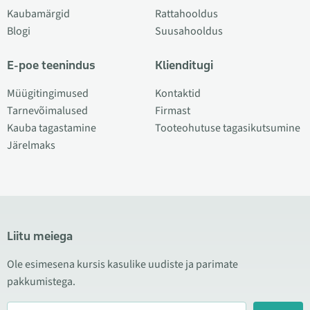
Kaubamärgid
Rattahooldus
Blogi
Suusahooldus
E-poe teenindus
Klienditugi
Müügitingimused
Kontaktid
Tarnevõimalused
Firmast
Kauba tagastamine
Tooteohutuse tagasikutsumine
Järelmaks
Liitu meiega
Ole esimesena kursis kasulike uudiste ja parimate
pakkumistega.