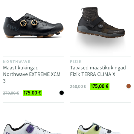
NORTHWAVE
FIZIK
Maastikukingad
Talvised maastikukingad
Northwave EXTREME XCM
Fizik TERRA CLIMA X
3
175,00 €
260,00 €
175,00 €
270,00 €