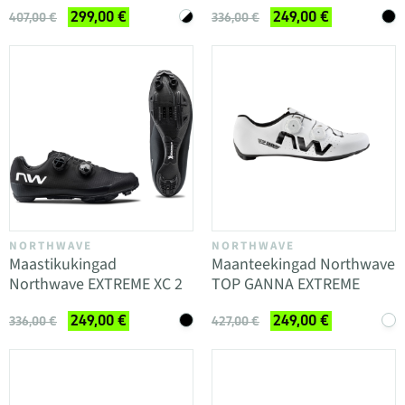
299,00 €
249,00 €
407,00 €
336,00 €
NORTHWAVE
NORTHWAVE
Maastikukingad
Maanteekingad Northwave
Northwave EXTREME XC 2
TOP GANNA EXTREME
249,00 €
249,00 €
336,00 €
427,00 €