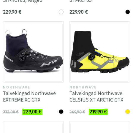
SH-RC703, valged
SH-RC703
229,90 €
229,90 €
NORTHWAVE
NORTHWAVE
Talvekingad Northwave
Talvekingad Northwave
EXTREME XC GTX
CELSIUS XT ARCTIC GTX
229,00 €
219,90 €
332,00 €
269,90 €