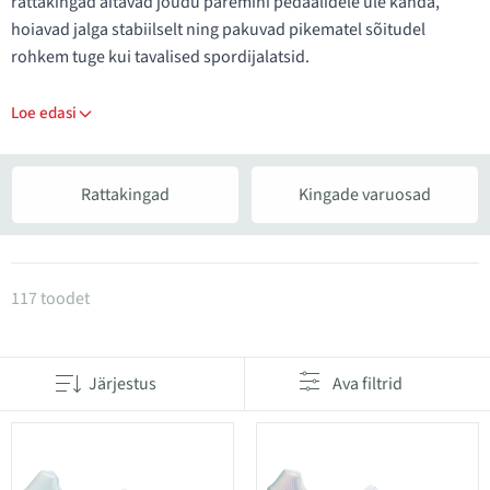
rattakingad aitavad jõudu paremini pedaalidele üle kanda,
hoiavad jalga stabiilselt ning pakuvad pikematel sõitudel
rohkem tuge kui tavalised spordijalatsid.
Loe edasi
Rattakingad
Kingade varuosad
Tooted kategoorias Rattakingad ja varuosad
117 toodet
Järjestus
Ava filtrid