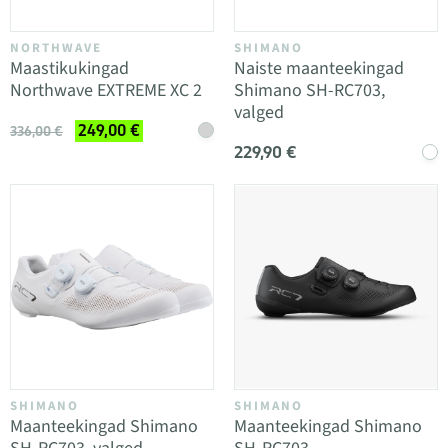
NORTHWAVE
SHIMANO
Maastikukingad
Naiste maanteekingad
Northwave EXTREME XC 2
Shimano SH-RC703,
valged
249,00 €
336,00 €
229,90 €
SHIMANO
SHIMANO
Maanteekingad Shimano
Maanteekingad Shimano