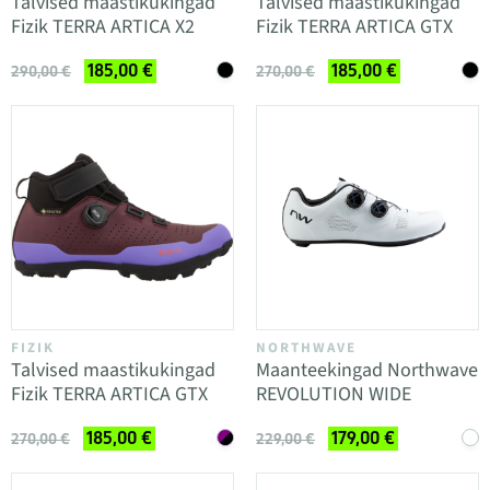
Talvised maastikukingad
Talvised maastikukingad
Fizik TERRA ARTICA X2
Fizik TERRA ARTICA GTX
185,00 €
185,00 €
290,00 €
270,00 €
FIZIK
NORTHWAVE
Talvised maastikukingad
Maanteekingad Northwave
Fizik TERRA ARTICA GTX
REVOLUTION WIDE
185,00 €
179,00 €
270,00 €
229,00 €