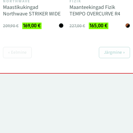
NORTHWAVE
FIZIK
Maastikukingad
Maanteekingad Fizik
Northwave STRIKER WIDE
TEMPO OVERCURVE R4
169,00 €
165,00 €
209,90 €
227,00 €
« Eelmine
Järgmine »
Kontaktid