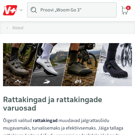
0
Riided
Rattakingad ja rattakingade
varuosad
Õigesti valitud
rattakingad
muudavad jalgrattasõidu
mugavamaks, turvalisemaks ja efektiivsemaks. Jäiga tallaga