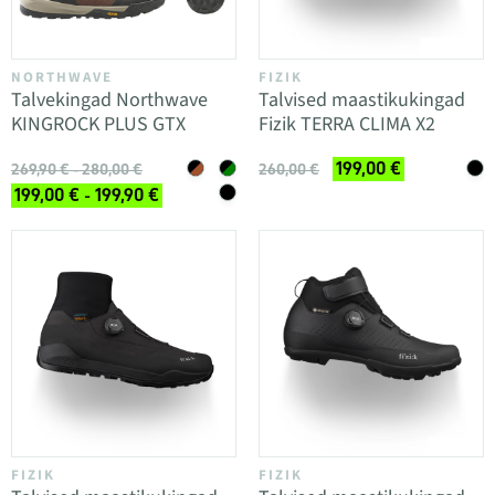
NORTHWAVE
FIZIK
Talvekingad Northwave
Talvised maastikukingad
KINGROCK PLUS GTX
Fizik TERRA CLIMA X2
199,00 €
269,90 € - 280,00 €
260,00 €
199,00 € - 199,90 €
FIZIK
FIZIK