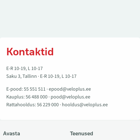
Kontaktid
E-R 10-19, L 10-17
Saku 3, Tallinn · E-R 10-19, L 10-17
E-pood:
55 551 511
·
epood@veloplus.ee
Kauplus:
56 488 000
·
pood@veloplus.ee
Rattahooldus:
56 229 000
·
hooldus@veloplus.ee
Avasta
Teenused