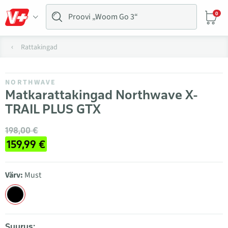
0
Rattakingad
NORTHWAVE
Matkarattakingad Northwave X-
TRAIL PLUS GTX
198,00 €
159,99 €
Värv:
Must
Suurus: