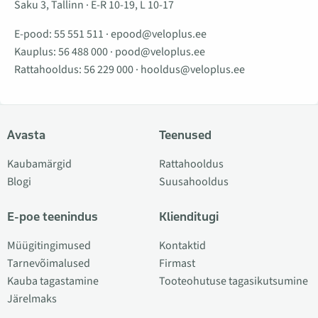
Saku 3, Tallinn · E-R 10-19, L 10-17
E-pood:
55 551 511
·
epood@veloplus.ee
Kauplus:
56 488 000
·
pood@veloplus.ee
Rattahooldus:
56 229 000
·
hooldus@veloplus.ee
Avasta
Teenused
Kaubamärgid
Rattahooldus
Blogi
Suusahooldus
E-poe teenindus
Klienditugi
Müügitingimused
Kontaktid
Tarnevõimalused
Firmast
Kauba tagastamine
Tooteohutuse tagasikutsumine
Järelmaks