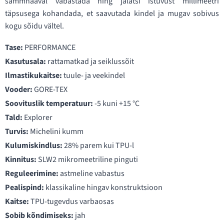
sammhaaval vabastada ning jalatsi istuvust millimeetri
täpsusega kohandada, et saavutada kindel ja mugav sobivus
kogu sõidu vältel.
Tase:
PERFORMANCE
Kasutusala:
rattamatkad ja seiklussõit
Ilmastikukaitse:
tuule- ja veekindel
Vooder:
GORE-TEX
Soovituslik temperatuur:
-5 kuni +15 °C
Tald:
Explorer
Turvis:
Michelini kumm
Kulumiskindlus:
28% parem kui TPU-l
Kinnitus:
SLW2 mikromeetriline pinguti
Reguleerimine:
astmeline vabastus
Pealispind:
klassikaline hingav konstruktsioon
Kaitse:
TPU-tugevdus varbaosas
Sobib kõndimiseks:
jah