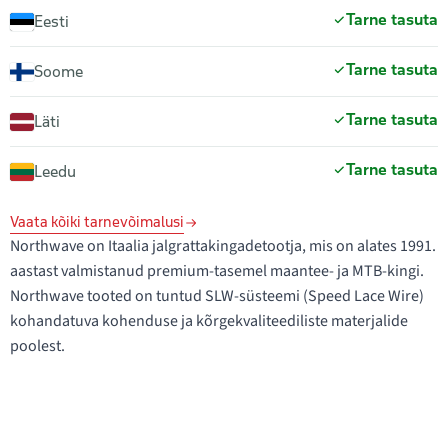
Tarne tasuta
Eesti
Tarne tasuta
Soome
Tarne tasuta
Läti
Tarne tasuta
Leedu
Vaata kõiki tarnevõimalusi
Northwave on Itaalia jalgrattakingadetootja, mis on alates 1991.
aastast valmistanud premium-tasemel maantee- ja MTB-kingi.
Northwave tooted on tuntud SLW-süsteemi (Speed Lace Wire)
kohandatuva kohenduse ja kõrgekvaliteediliste materjalide
poolest.