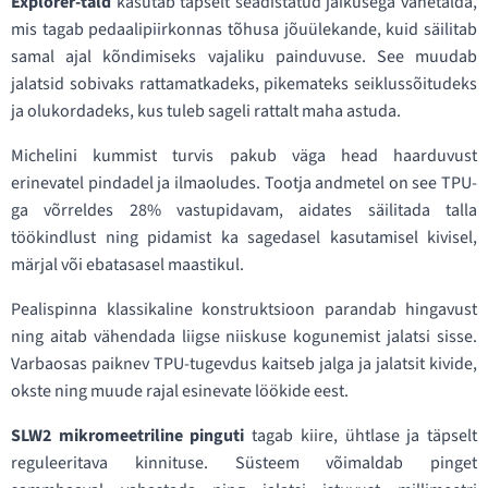
Explorer-tald
kasutab täpselt seadistatud jäikusega vahetalda,
mis tagab pedaalipiirkonnas tõhusa jõuülekande, kuid säilitab
samal ajal kõndimiseks vajaliku painduvuse. See muudab
jalatsid sobivaks rattamatkadeks, pikemateks seiklussõitudeks
ja olukordadeks, kus tuleb sageli rattalt maha astuda.
Michelini kummist turvis pakub väga head haarduvust
erinevatel pindadel ja ilmaoludes. Tootja andmetel on see TPU-
ga võrreldes 28% vastupidavam, aidates säilitada talla
töökindlust ning pidamist ka sagedasel kasutamisel kivisel,
märjal või ebatasasel maastikul.
Pealispinna klassikaline konstruktsioon parandab hingavust
ning aitab vähendada liigse niiskuse kogunemist jalatsi sisse.
Varbaosas paiknev TPU-tugevdus kaitseb jalga ja jalatsit kivide,
okste ning muude rajal esinevate löökide eest.
SLW2 mikromeetriline pinguti
tagab kiire, ühtlase ja täpselt
reguleeritava kinnituse. Süsteem võimaldab pinget