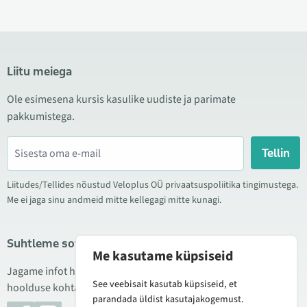
Liitu meiega
Ole esimesena kursis kasulike uudiste ja parimate
pakkumistega.
Tellin
Liitudes/Tellides nõustud Veloplus OÜ privaatsuspoliitika tingimustega.
Me ei jaga sinu andmeid mitte kellegagi mitte kunagi.
Suhtleme sotsiaalmeedias
Me kasutame küpsiseid
Jagame infot hea hinna kampaaniate, uute toodete ning
See veebisait kasutab küpsiseid, et
hoolduse kohta. Mõnikord teeme ka tooteülevaateid.
parandada üldist kasutajakogemust.