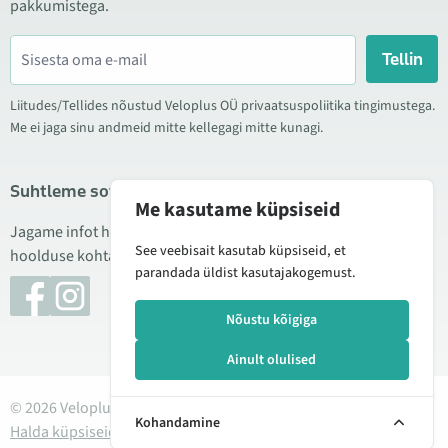
pakkumistega.
Tellin
Liitudes/Tellides nõustud Veloplus OÜ privaatsuspoliitika tingimustega.
Me ei jaga sinu andmeid mitte kellegagi mitte kunagi.
Suhtleme sotsiaalmeedias
Me kasutame küpsiseid
Jagame infot hea hinna kampaaniate, uute toodete ning
See veebisait kasutab küpsiseid, et
hoolduse kohta. Mõnikord teeme ka tooteülevaateid.
parandada üldist kasutajakogemust.
Nõustu kõigiga
Ainult olulised
© 2026 Veloplus OÜ. Kõik õigused kaitstud
Kohandamine
Halda küpsiseid