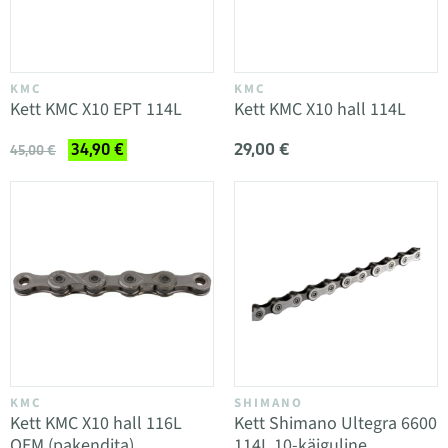
KMC
KMC
Kett KMC X10 EPT 114L
Kett KMC X10 hall 114L
29,00 €
34,90 €
45,00 €
KMC
SHIMANO
Kett KMC X10 hall 116L
Kett Shimano Ultegra 6600
OEM (pakendita)
114L 10-käiguline