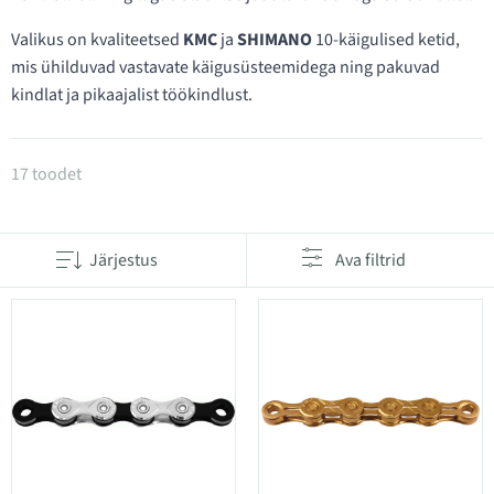
Valikus on kvaliteetsed
KMC
ja
SHIMANO
10-käigulised ketid,
mis ühilduvad vastavate käigusüsteemidega ning pakuvad
kindlat ja pikaajalist töökindlust.
Tooted kategoorias 10 käiku ketid
17 toodet
Järjestus
Ava filtrid