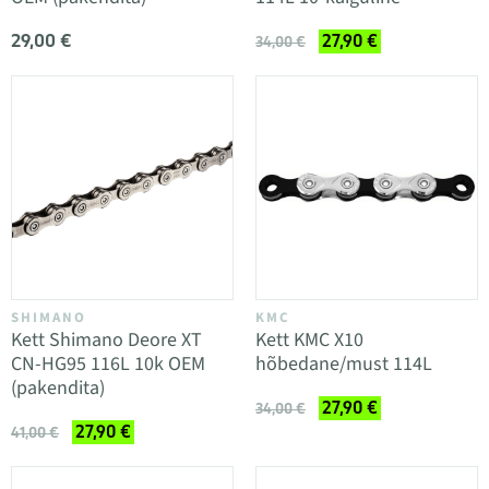
29,00 €
27,90 €
34,00 €
SHIMANO
KMC
Kett Shimano Deore XT
Kett KMC X10
CN-HG95 116L 10k OEM
hõbedane/must 114L
(pakendita)
27,90 €
34,00 €
27,90 €
41,00 €