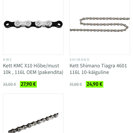
KMC
SHIMANO
Kett KMC X10 Hõbe/must
Kett Shimano Tiagra 4601
10k , 116L OEM (pakendita)
116L 10-käiguline
27,90 €
24,90 €
33,00 €
31,00 €