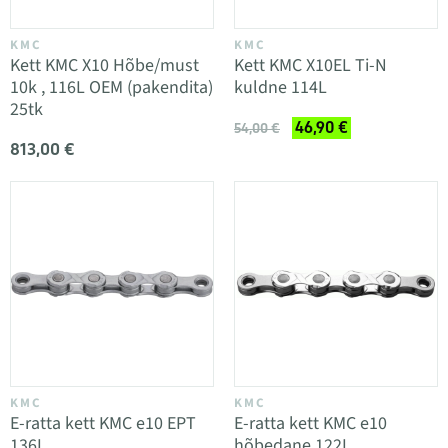
KMC
KMC
Kett KMC X10 Hõbe/must
Kett KMC X10EL Ti-N
10k , 116L OEM (pakendita)
kuldne 114L
25tk
46,90 €
54,00 €
813,00 €
KMC
KMC
E-ratta kett KMC e10 EPT
E-ratta kett KMC e10
136L
hõbedane 122L