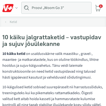
0
Ketid
10 käiku jalgrattaketid – vastupidav
ja sujuv jõuülekanne
10 käiku ketid
on usaldusväärne valik maastiku-, gravel-,
maantee- ja matkaratastele, kus on oluline töökindlus, lihtne
hooldus ja sujuv käiguvahetus. Tänu veidi laiemale
konstruktsioonile on need ketid vastupidavad ning taluvad
hästi igapäevast kasutust ja vahelduvaid sõidutingimusi.
10-käigulised ketid sobivad suurepäraselt nii harrastussõiduks,
treeninguteks kui ka pikemateks rattamatkadeks. Õigesti
valitud kett aitab hoida kasseti ja hammasrataste kulumise
kontrolli all ning tagab stabiilse jõuülekande kogu sõidu vältel.