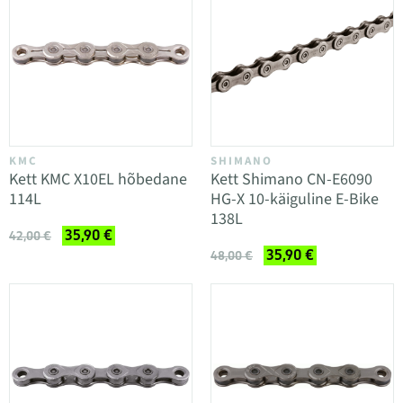
KMC
SHIMANO
Kett KMC X10EL hõbedane
Kett Shimano CN-E6090
114L
HG-X 10-käiguline E-Bike
138L
35,90 €
42,00 €
35,90 €
48,00 €