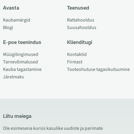
Avasta
Teenused
Kaubamärgid
Rattahooldus
Blogi
Suusahooldus
E-poe teenindus
Klienditugi
Müügitingimused
Kontaktid
Tarnevõimalused
Firmast
Kauba tagastamine
Tooteohutuse tagasikutsumine
Järelmaks
Liitu meiega
Ole esimesena kursis kasulike uudiste ja parimate