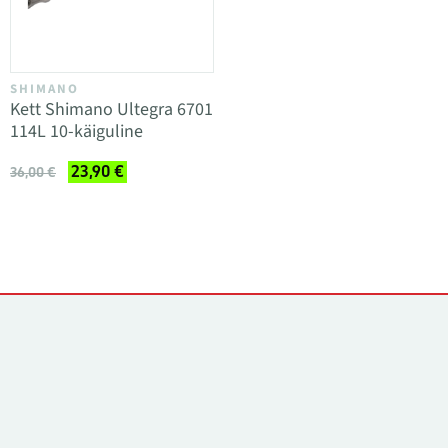
SHIMANO
Kett Shimano Ultegra 6701
114L 10-käiguline
23,90 €
36,00 €
Kontaktid