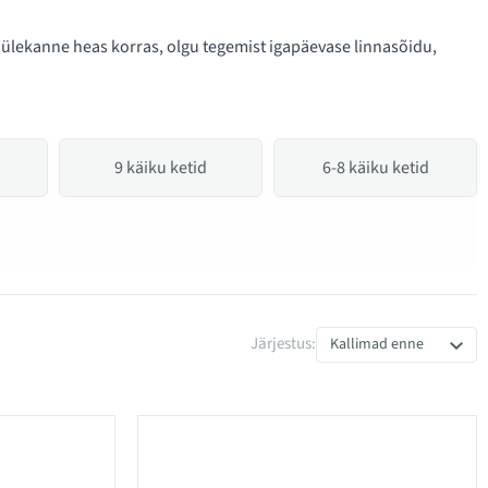
uülekanne heas korras, olgu tegemist igapäevase linnasõidu,
9 käiku ketid
6-8 käiku ketid
Järjestus:
Kallimad enne