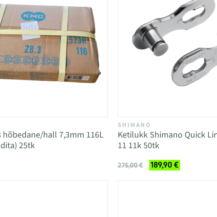
SHIMANO
8 hõbedane/hall 7,3mm 116L
Ketilukk Shimano Quick L
ita) 25tk
11 11k 50tk
189,90 €
275,00 €