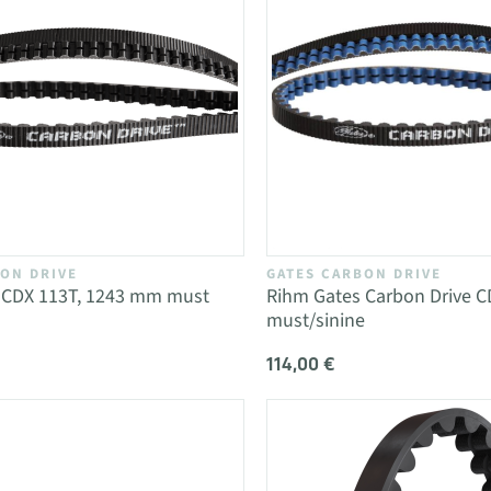
ON DRIVE
GATES CARBON DRIVE
 CDX 113T, 1243 mm must
Rihm Gates Carbon Drive C
must/sinine
114,00 €