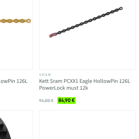
SRAM
lowPin 126L
Kett Sram PCXX1 Eagle HollowPin 126L
PowerLock must 12k
84,90 €
94,00 €