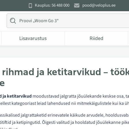
Kauplus: 56 488 000
pood@veloplus.ee
Lisavarustus
Riided
, rihmad ja ketitarvikud – töö
le
d ja ketitarvikud
moodustavad jalgratta jõuülekande keskse osa, tag
Sellest kategooriast leiad lahendused nii mitmekäigulistele kui ka üh
lassikalised jalgrattaketid erinevatele käikude arvudele, hooldus
titiftid ja ketipingutid. Õigesti valitud ja hooldatud jõuülekanne