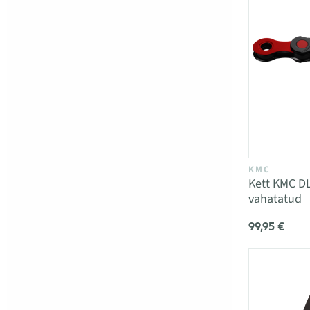
KMC
Kett KMC D
vahatatud
99,95 €