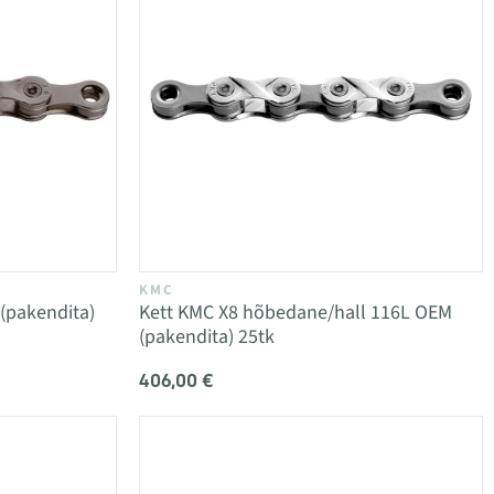
KMC
(pakendita)
Kett KMC X8 hõbedane/hall 116L OEM
(pakendita) 25tk
406,00 €