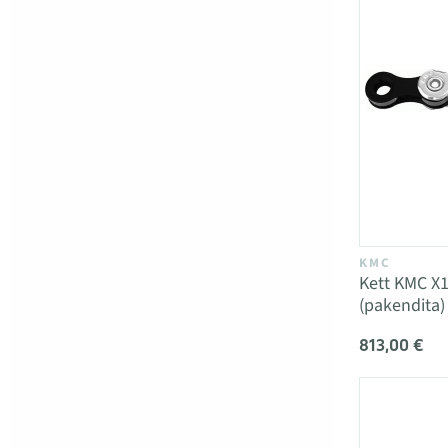
KMC
Kett KMC X
(pakendita)
813,00 €