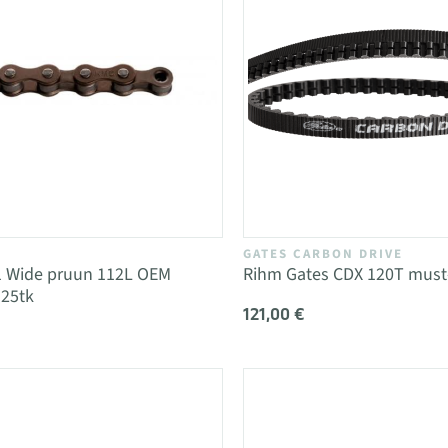
GATES CARBON DRIVE
1 Wide pruun 112L OEM
Rihm Gates CDX 120T mus
 25tk
121,00 €