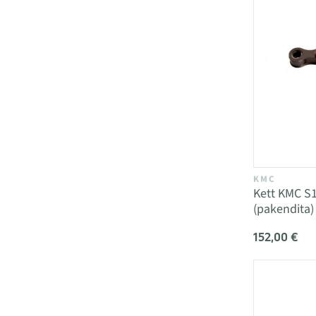
KMC
Kett KMC S
(pakendita)
152,00 €