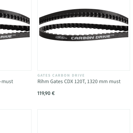
GATES CARBON DRIVE
t-must
Rihm Gates CDX 120T, 1320 mm must
119,90 €