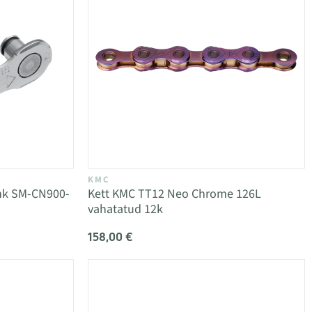
KMC
ink SM-CN900-
Kett KMC TT12 Neo Chrome 126L
vahatatud 12k
158,00 €