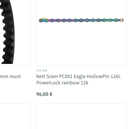
SRAM
20mm must
Kett Sram PCXX1 Eagle HollowPin 126L
PowerLock rainbow 12k
96,00 €