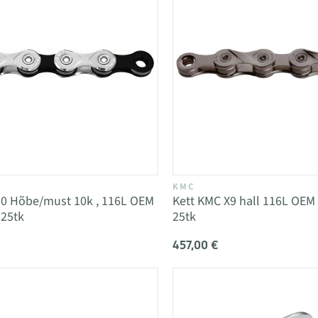
KMC
10 Hõbe/must 10k , 116L OEM
Kett KMC X9 hall 116L OEM 
 25tk
25tk
457,00 €