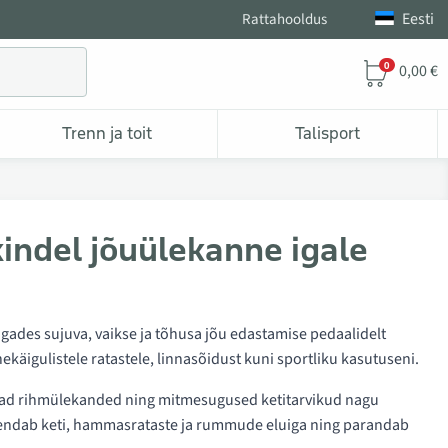
Eesti
Rattahooldus
0
0,00 €
Trenn ja toit
Talisport
kindel jõuülekanne igale
ades sujuva, vaikse ja tõhusa jõu edastamise pedaalidelt
ekäigulistele ratastele, linnasõidust kuni sportliku kasutuseni.
vabad rihmülekanded ning mitmesugused ketitarvikud nagu
 pikendab keti, hammasrataste ja rummude eluiga ning parandab