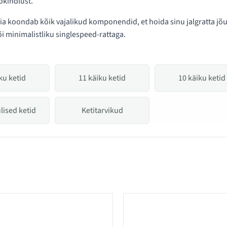
ökindlust.
ia koondab kõik vajalikud komponendid, et hoida sinu jalgratta jõ
i minimalistliku singlespeed-rattaga.
ku ketid
11 käiku ketid
10 käiku ketid
lised ketid
Ketitarvikud
ategoorias Ketid