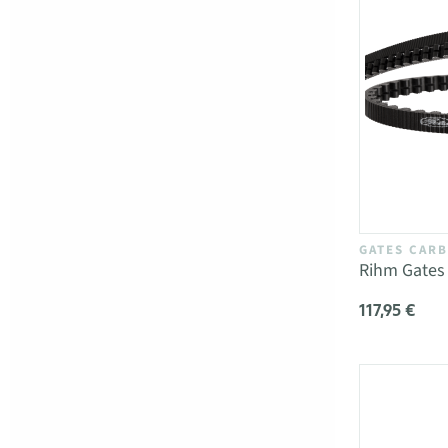
GATES CARB
Rihm Gates
117,95 €