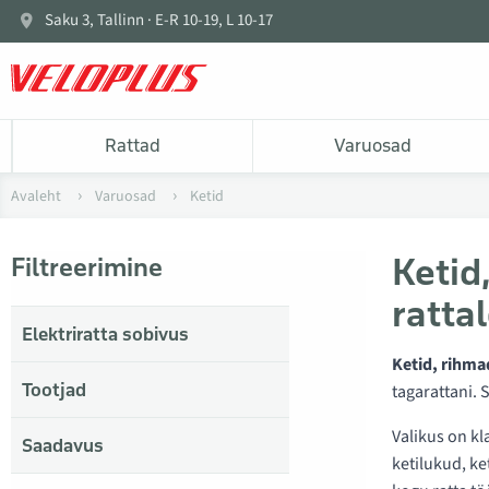
Saku 3, Tallinn · E-R 10-19, L 10-17
Rattad
Varuosad
Avaleht
Varuosad
Ketid
Ketid
Filtreerimine
ratta
Elektriratta sobivus
Ketid, rihma
Tootjad
tagarattani. 
Valikus on k
Saadavus
ketilukud, ke