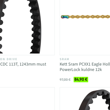
ON DRIVE
SRAM
 CDC 113T, 1243mm must
Kett Sram PCXX1 Eagle Hol
PowerLock kuldne 12k
84,90 €
97,00 €