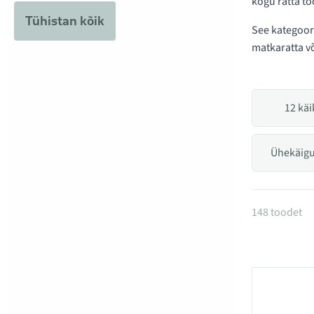
kogu ratta tö
Tühistan kõik
See kategoor
matkaratta võ
12 käi
Ühekäigu
Tooted k
148 toodet