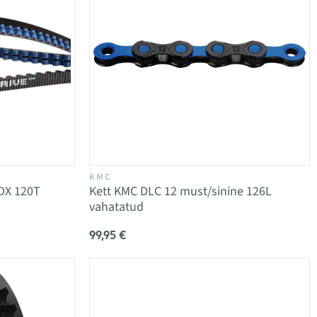
KMC
DX 120T
Kett KMC DLC 12 must/sinine 126L
vahatatud
99,95 €