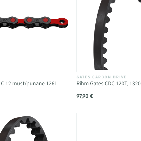
GATES CARBON DRIVE
LC 12 must/punane 126L
Rihm Gates CDC 120T, 13
97,90 €