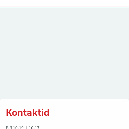
Kontaktid
Kontaktid
E-R 10-19, L 10-17