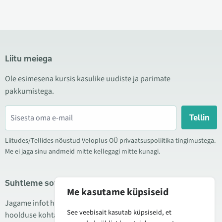
Liitu meiega
Ole esimesena kursis kasulike uudiste ja parimate
pakkumistega.
Tellin
Liitudes/Tellides nõustud Veloplus OÜ privaatsuspoliitika tingimustega.
Me ei jaga sinu andmeid mitte kellegagi mitte kunagi.
Suhtleme sotsiaalmeedias
Me kasutame küpsiseid
Jagame infot hea hinna kampaaniate, uute toodete ning
See veebisait kasutab küpsiseid, et
hoolduse kohta. Mõnikord teeme ka tooteülevaateid.