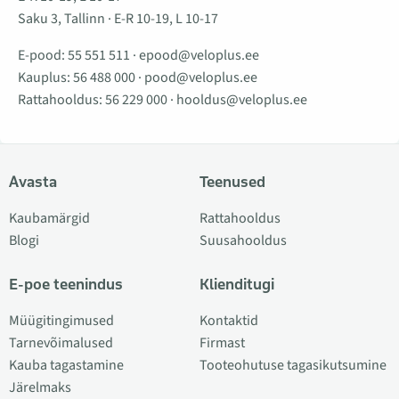
Saku 3, Tallinn · E-R 10-19, L 10-17
E-pood:
55 551 511
·
epood@veloplus.ee
Kauplus:
56 488 000
·
pood@veloplus.ee
Rattahooldus:
56 229 000
·
hooldus@veloplus.ee
Avasta
Teenused
Kaubamärgid
Rattahooldus
Blogi
Suusahooldus
E-poe teenindus
Klienditugi
Müügitingimused
Kontaktid
Tarnevõimalused
Firmast
Kauba tagastamine
Tooteohutuse tagasikutsumine
Järelmaks