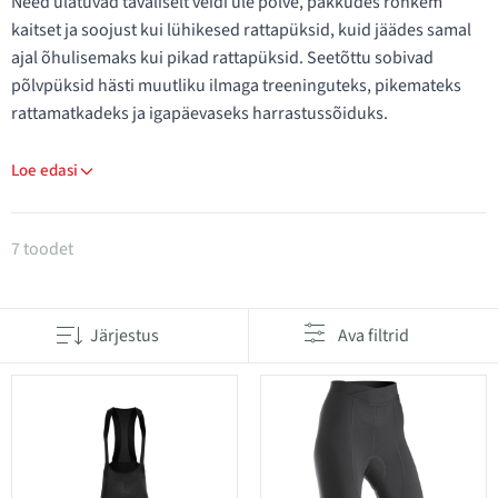
Need ulatuvad tavaliselt veidi üle põlve, pakkudes rohkem
kaitset ja soojust kui lühikesed rattapüksid, kuid jäädes samal
ajal õhulisemaks kui pikad rattapüksid. Seetõttu sobivad
põlvpüksid hästi muutliku ilmaga treeninguteks, pikemateks
rattamatkadeks ja igapäevaseks harrastussõiduks.
Loe edasi
Tooted kategoorias Põlvpüksid
7 toodet
Järjestus
Ava filtrid