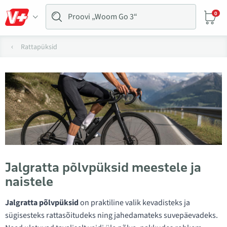
0
Rattapüksid
Jalgratta põlvpüksid meestele ja
naistele
Jalgratta põlvpüksid
on praktiline valik kevadisteks ja
sügisesteks rattasõitudeks ning jahedamateks suvepäevadeks.