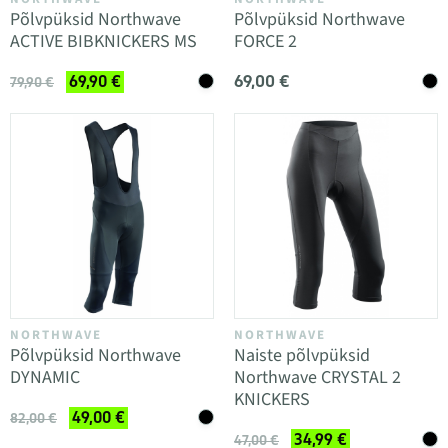
Põlvpüksid Northwave
Põlvpüksid Northwave
ACTIVE BIBKNICKERS MS
FORCE 2
69,00 €
69,90 €
79,90 €
NORTHWAVE
NORTHWAVE
Põlvpüksid Northwave
Naiste põlvpüksid
DYNAMIC
Northwave CRYSTAL 2
KNICKERS
49,00 €
82,00 €
34,99 €
47,00 €