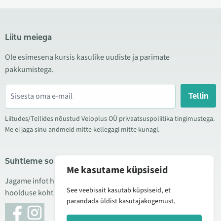
Liitu meiega
Ole esimesena kursis kasulike uudiste ja parimate
pakkumistega.
Tellin
Liitudes/Tellides nõustud Veloplus OÜ privaatsuspoliitika tingimustega.
Me ei jaga sinu andmeid mitte kellegagi mitte kunagi.
Suhtleme sotsiaalmeedias
Me kasutame küpsiseid
Jagame infot hea hinna kampaaniate, uute toodete ning
See veebisait kasutab küpsiseid, et
hoolduse kohta. Mõnikord teeme ka tooteülevaateid.
parandada üldist kasutajakogemust.