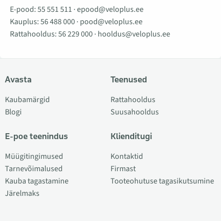
E-pood:
55 551 511
·
epood@veloplus.ee
Kauplus:
56 488 000
·
pood@veloplus.ee
Rattahooldus:
56 229 000
·
hooldus@veloplus.ee
Avasta
Teenused
Kaubamärgid
Rattahooldus
Blogi
Suusahooldus
E-poe teenindus
Klienditugi
Müügitingimused
Kontaktid
Tarnevõimalused
Firmast
Kauba tagastamine
Tooteohutuse tagasikutsumine
Järelmaks