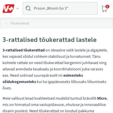
0
Tõukerattad
3-rattalised tõukerattad lastele
3-rattalised tõukerattad
on ideaalne valik lastele ja algajatele,
kes vajavad sõidul rohkem stabiilsust ja turvatunnet. Tänu
kolmele rattale on need tõukerattad kergemini juhitavad ning
aitavad arendada tasakaalu ja koordinatsiooni juba varases
eas. Need sobivad suurepäraselt nii
esimesteks
sõidukogemusteks
kui ka igapäevaseks lõbusaks liikumiseks
õues.
Meie valikust leiad kvaliteetsed mudelid tuntud brändilt
Micro
,
mis on hinnatud oma vastupidavuse, ohutuse ja innovaatilise
disaini poolest. Need tõukerattad on loodud pakkuma