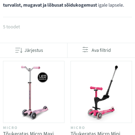
turvalist, mugavat ja lõbusat sõidukogemust
igale lapsele.
Tooted kategoorias 3-rattalised tõukerattad
5 toodet
Järjestus
Ava filtrid
MICRO
MICRO
Tõukeratas Micro Maxi
Tõukeratas Micro Mini