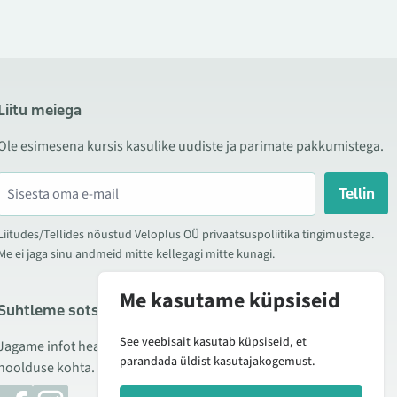
Liitu meiega
Ole esimesena kursis kasulike uudiste ja parimate pakkumistega.
Tellin
Liitudes/Tellides nõustud Veloplus OÜ privaatsuspoliitika tingimustega.
Me ei jaga sinu andmeid mitte kellegagi mitte kunagi.
Me kasutame küpsiseid
Suhtleme sotsiaalmeedias
See veebisait kasutab küpsiseid, et
Jagame infot hea hinna kampaaniate, uute toodete ning
parandada üldist kasutajakogemust.
hoolduse kohta. Mõnikord teeme ka tooteülevaateid.