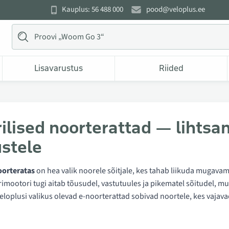
Kauplus: 56 488 000
pood@veloplus.ee
Lisavarustus
Riided
rilised noorterattad — lihtsam
ustele
oorteratas
on hea valik noorele sõitjale, kes tahab liikuda mugava
imootori tugi aitab tõusudel, vastutuules ja pikematel sõitudel, mu
eloplusi valikus olevad e-noorterattad sobivad noortele, kes vajavad 