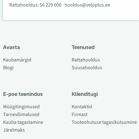
Rattahooldus:
56 229 000
·
hooldus@veloplus.ee
Avasta
Teenused
Kaubamärgid
Rattahooldus
Blogi
Suusahooldus
E-poe teenindus
Klienditugi
Müügitingimused
Kontaktid
Tarnevõimalused
Firmast
Kauba tagastamine
Tooteohutuse tagasikutsumine
Järelmaks