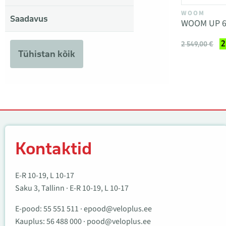
WOOM
Saadavus
WOOM UP 
2
2 549,00 €
Tühistan kõik
Kontaktid
Kontaktid
E-R 10-19, L 10-17
Saku 3, Tallinn · E-R 10-19, L 10-17
E-pood:
55 551 511
·
epood@veloplus.ee
Kauplus:
56 488 000
·
pood@veloplus.ee