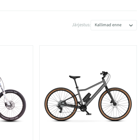
Järjestus:
Kallimad enne