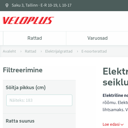
Saku 3, Tallinn · E-R 10-19, L 10-17
Rattad
Varuosad
Avaleht
Rattad
Elektrijalgrattad
E-noorterattad
Elekt
Filtreerimine
seikl
Sõitja pikkus (cm)
Elektriline n
rõõmu. Elektr
lihtsamaks. V
Ratta suurus
Loe edasi