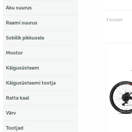
Aku suurus
Tooted k
3 toodet
Raami suurus
Sobilik pikkusele
Mootor
Käigusüsteem
Käigusüsteemi tootja
Ratta kaal
Värv
Tootjad