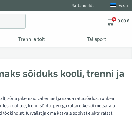
Eesti
Rattahooldus
0
0,00 €
Trenn ja toit
Talisport
aks sõiduks kooli, trenni ja
malt, sõita pikemaid vahemaid ja saada rattasõidust rohkem
utes koolitee, trennisõidu, perega rattaretke või metsaraja
töökindlat, turvalist ja oma kasvule sobivat elektriratast.