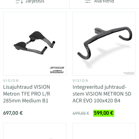
Järjestus
Ava filtrid
VISION
VISION
Lisajuhtraud VISION
Integreeritud juhtraud-
Metron TFE PRO L/R
stem VISION METRON 5D
285mm Medium B1
ACR EVO 100x420 B4
697,00 €
599,00 €
699,00 €