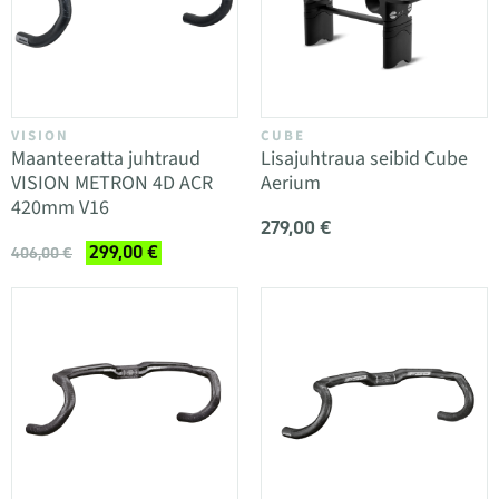
VISION
CUBE
Maanteeratta juhtraud
Lisajuhtraua seibid Cube
VISION METRON 4D ACR
Aerium
420mm V16
279,00 €
299,00 €
406,00 €