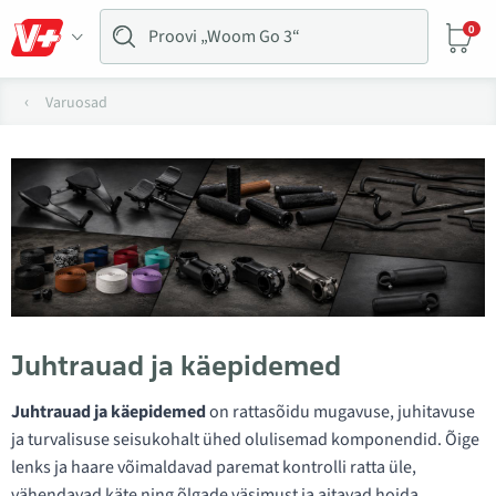
0
Varuosad
Juhtrauad ja käepidemed
Juhtrauad ja käepidemed
on rattasõidu mugavuse, juhitavuse
ja turvalisuse seisukohalt ühed olulisemad komponendid. Õige
lenks ja haare võimaldavad paremat kontrolli ratta üle,
vähendavad käte ning õlgade väsimust ja aitavad hoida