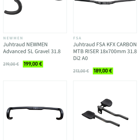
NEWMEN
FSA
Juhtraud NEWMEN
Juhtraud FSA KFX CARBON
Advanced SL Gravel 31.8
MTB RISER 18x700mm 31.8
Di2 A0
199,00 €
219,00 €
189,00 €
213,00 €