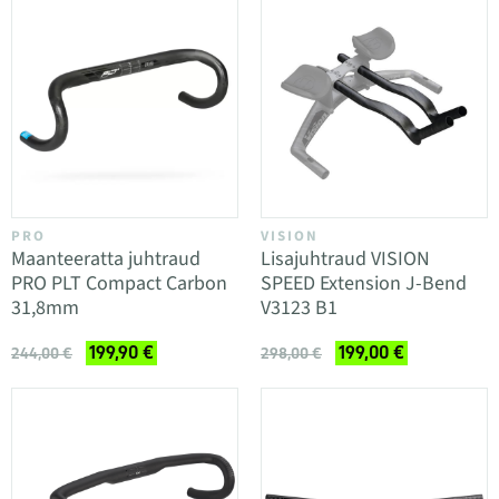
PRO
VISION
Maanteeratta juhtraud
Lisajuhtraud VISION
PRO PLT Compact Carbon
SPEED Extension J-Bend
31,8mm
V3123 B1
199,90 €
199,00 €
244,00 €
298,00 €