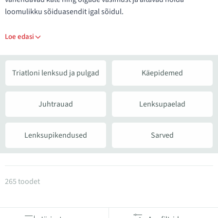
loomulikku sõiduasendit igal sõidul.
Loe edasi
Triatloni lenksud ja pulgad
Käepidemed
Juhtrauad
Lenksupaelad
Lenksupikendused
Sarved
Tooted kategoorias Juhtrauad ja käepidemed
265 toodet