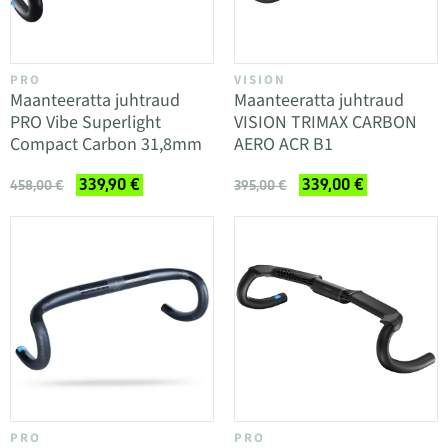
PRO
VISION
Maanteeratta juhtraud
Maanteeratta juhtraud
PRO Vibe Superlight
VISION TRIMAX CARBON
Compact Carbon 31,8mm
AERO ACR B1
339,90 €
339,00 €
458,00 €
395,00 €
PRO
PRO