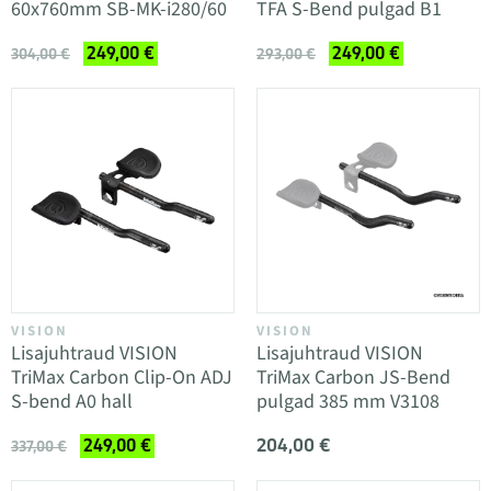
60x760mm SB-MK-i280/60
TFA S-Bend pulgad B1
249,00 €
249,00 €
304,00 €
293,00 €
VISION
VISION
Lisajuhtraud VISION
Lisajuhtraud VISION
TriMax Carbon Clip-On ADJ
TriMax Carbon JS-Bend
S-bend A0 hall
pulgad 385 mm V3108
204,00 €
249,00 €
337,00 €