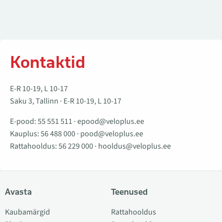
Kontaktid
E-R 10-19, L 10-17
Saku 3, Tallinn · E-R 10-19, L 10-17
E-pood:
55 551 511
·
epood@veloplus.ee
Kauplus:
56 488 000
·
pood@veloplus.ee
Rattahooldus:
56 229 000
·
hooldus@veloplus.ee
Avasta
Teenused
Kaubamärgid
Rattahooldus