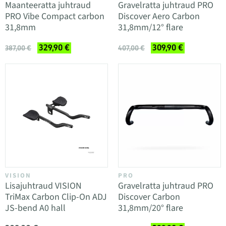
Maanteeratta juhtraud
Gravelratta juhtraud PRO
PRO Vibe Compact carbon
Discover Aero Carbon
31,8mm
31,8mm/12° flare
329,90 €
309,90 €
387,00 €
407,00 €
VISION
PRO
Lisajuhtraud VISION
Gravelratta juhtraud PRO
TriMax Carbon Clip-On ADJ
Discover Carbon
JS-bend A0 hall
31,8mm/20° flare