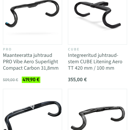
PRO
CUBE
Maanteeratta juhtraud
Integreeritud juhtraud-
PRO Vibe Aero Superlight
stem CUBE Litening Aero
Compact Carbon 31,8mm
TT 420 mm / 100 mm
355,00 €
419,90 €
509,00 €