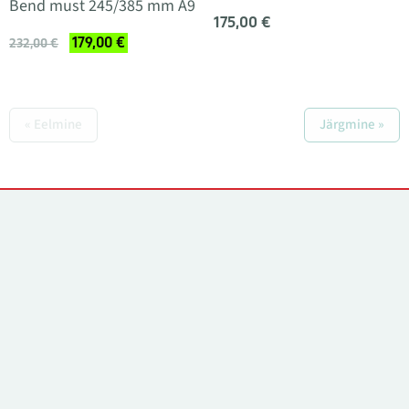
Bend must 245/385 mm A9
175,00 €
179,00 €
232,00 €
« Eelmine
Järgmine »
Kontaktid