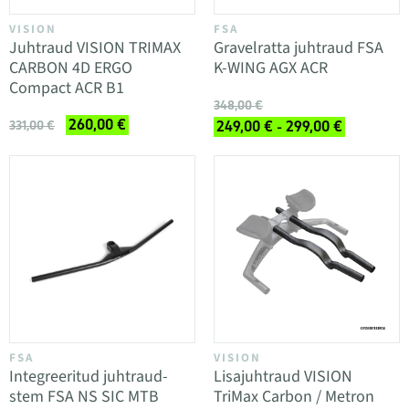
VISION
FSA
Juhtraud VISION TRIMAX
Gravelratta juhtraud FSA
CARBON 4D ERGO
K-WING AGX ACR
Compact ACR B1
348,00 €
260,00 €
331,00 €
249,00 € - 299,00 €
FSA
VISION
Integreeritud juhtraud-
Lisajuhtraud VISION
stem FSA NS SIC MTB
TriMax Carbon / Metron