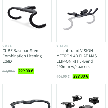
CUBE
VISION
CUBE Basebar-Stem-
Lisajuhtraud VISION
Combination Litening
METRON 4D FLAT MAS
C:68X
CLIP-ON KIT J-Bend
290mm w/spacers
299,00 €
361,00 €
299,00 €
406,00 €