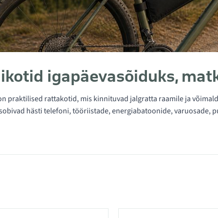
kotid igapäevasõiduks, matk
n praktilised rattakotid, mis kinnituvad jalgratta raamile ja võima
sobivad hästi telefoni, tööriistade, energiabatoonide, varuosade,
ategoorias Raamikotid