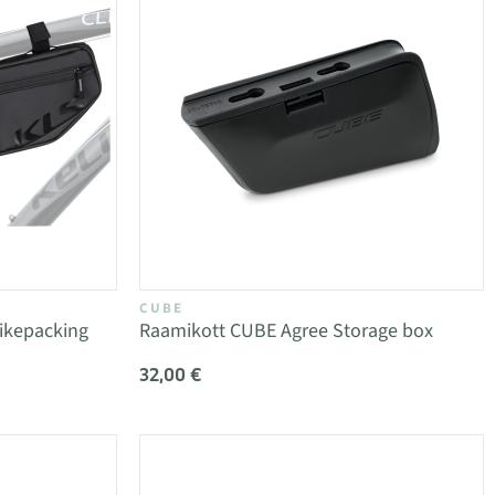
CUBE
ikepacking
Raamikott CUBE Agree Storage box
32,00 €