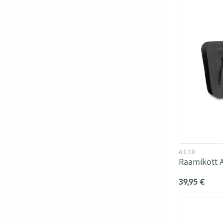
ACID
Raamikott A
39,95 €