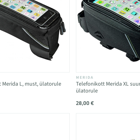
MERIDA
t Merida L, must, ülatorule
Telefonikott Merida XL suur
ülatorule
28,00 €