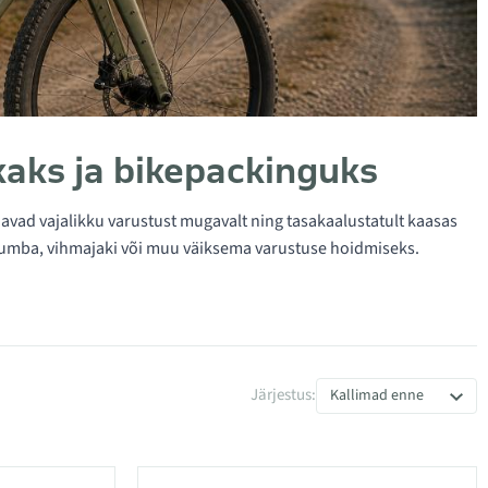
aks ja bikepackinguks
ldavad vajalikku varustust mugavalt ning tasakaalustatult kaasas
 pumba, vihmajaki või muu väiksema varustuse hoidmiseks.
Järjestus:
Kallimad enne