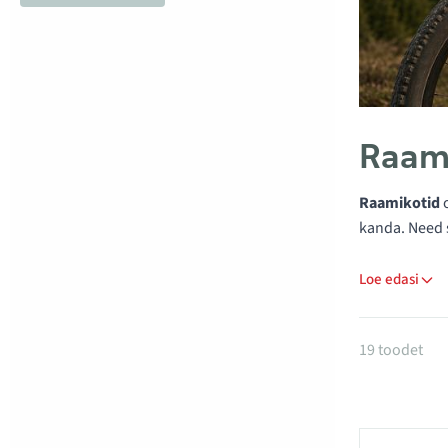
Raami
Raamikotid
o
kanda. Need 
Loe edasi
Tooted k
19 toodet