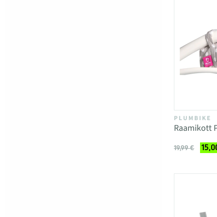
PLUMBIKE
Raamikott 
15,0
19,99 €