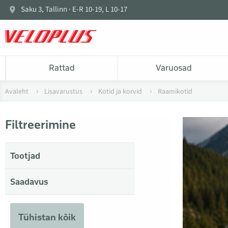
Saku 3, Tallinn · E-R 10-19, L 10-17
Rattad
Varuosad
Avaleht
Lisavarustus
Kotid ja korvid
Raamikotid
Filtreerimine
Tootjad
Saadavus
Tühistan kõik