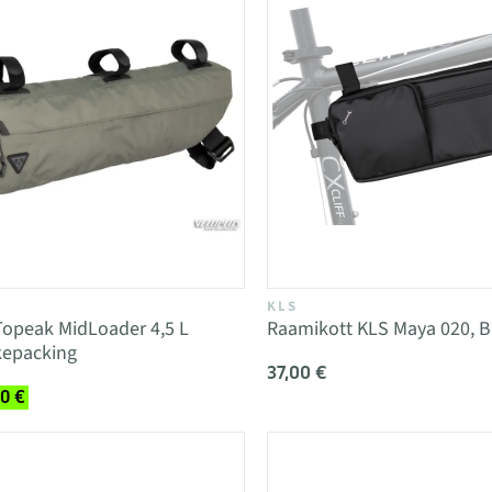
KLS
Topeak MidLoader 4,5 L
Raamikott KLS Maya 020, B
kepacking
37,00 €
00 €