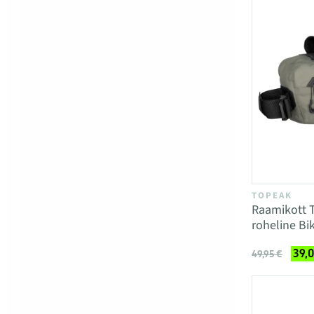
TOPEAK
Raamikott 
roheline Bi
39,
49,95 €