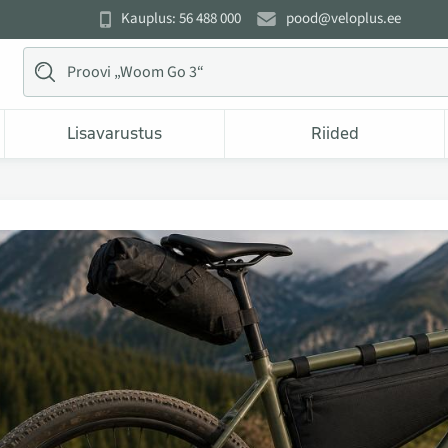
Kauplus: 56 488 000
pood@veloplus.ee
Lisavarustus
Riided