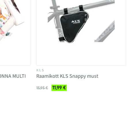
KLS
DONNA MULTI
Raamikott KLS Snappy must
11,99 €
15,95 €