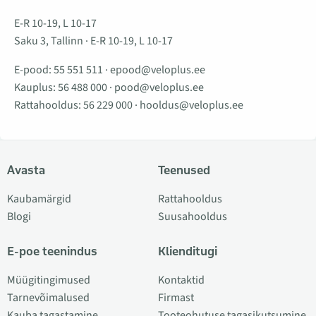
E-R 10-19, L 10-17
Saku 3, Tallinn · E-R 10-19, L 10-17
E-pood:
55 551 511
·
epood@veloplus.ee
Kauplus:
56 488 000
·
pood@veloplus.ee
Rattahooldus:
56 229 000
·
hooldus@veloplus.ee
Avasta
Teenused
Kaubamärgid
Rattahooldus
Blogi
Suusahooldus
E-poe teenindus
Klienditugi
Müügitingimused
Kontaktid
Tarnevõimalused
Firmast
Kauba tagastamine
Tooteohutuse tagasikutsumine