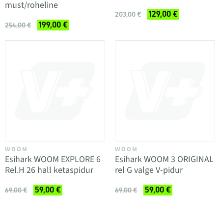
must/roheline
129,00 €
203,00 €
199,00 €
254,00 €
WOOM
WOOM
Esihark WOOM EXPLORE 6
Esihark WOOM 3 ORIGINAL
Rel.H 26 hall ketaspidur
rel G valge V-pidur
59,00 €
59,00 €
69,00 €
69,00 €