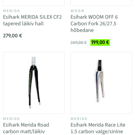
MERIDA
WOOM
Esihark MERIDA SILEX CF2
Esihark WOOM OFF 6
tapered läikiv hall
Carbon Fork 26/27.5
hõbedane
279,00 €
199,00 €
269,00 €
MERIDA
MERIDA
Esihark Merida Road
Esihark Merida Race Lite
carbon matt/läikiv
1.5 carbon valge/sinine