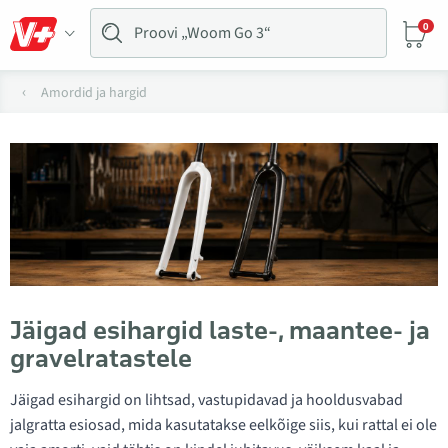
0
Amordid ja hargid
Jäigad esihargid laste-, maantee- ja
gravelratastele
Jäigad esihargid on lihtsad, vastupidavad ja hooldusvabad
jalgratta esiosad, mida kasutatakse eelkõige siis, kui rattal ei ole