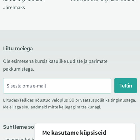
Järelmaks
Liitu meiega
Ole esimesena kursis kasulike uudiste ja parimate
pakkumistega.
Tellin
Liitudes/Tellides nõustud Veloplus OÜ privaatsuspoliitika tingimustega.
Me ei jaga sinu andmeid mitte kellegagi mitte kunagi.
Suhtleme sotsiaalmeedias
Me kasutame küpsiseid
Jagame infot hea hinna kampaaniate, uute toodete ning