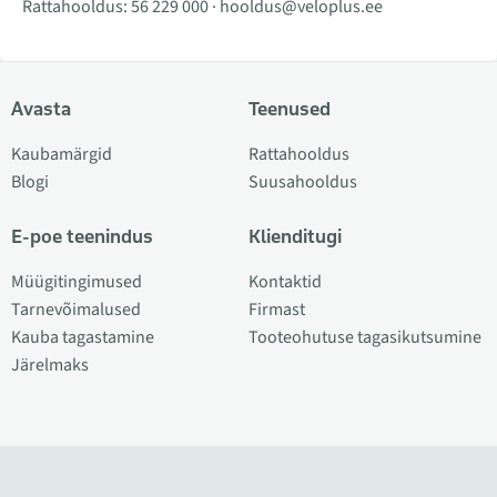
Rattahooldus:
56 229 000
·
hooldus@veloplus.ee
Avasta
Teenused
Kaubamärgid
Rattahooldus
Blogi
Suusahooldus
E-poe teenindus
Klienditugi
Müügitingimused
Kontaktid
Tarnevõimalused
Firmast
Kauba tagastamine
Tooteohutuse tagasikutsumine
Järelmaks