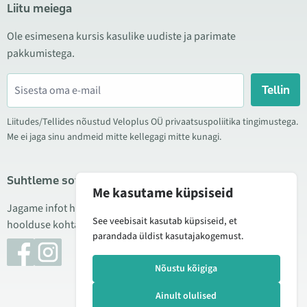
Liitu meiega
Ole esimesena kursis kasulike uudiste ja parimate
pakkumistega.
Tellin
Liitudes/Tellides nõustud Veloplus OÜ privaatsuspoliitika tingimustega.
Me ei jaga sinu andmeid mitte kellegagi mitte kunagi.
Suhtleme sotsiaalmeedias
Me kasutame küpsiseid
Jagame infot hea hinna kampaaniate, uute toodete ning
See veebisait kasutab küpsiseid, et
hoolduse kohta. Mõnikord teeme ka tooteülevaateid.
parandada üldist kasutajakogemust.
Nõustu kõigiga
Ainult olulised