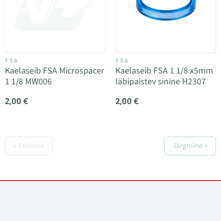
FSA
FSA
Kaelaseib FSA Microspacer
Kaelaseib FSA 1 1/8 x5mm
1 1/8 MW006
läbipaistev sinine H2307
2,00 €
2,00 €
« Eelmine
Järgmine »
Kontaktid