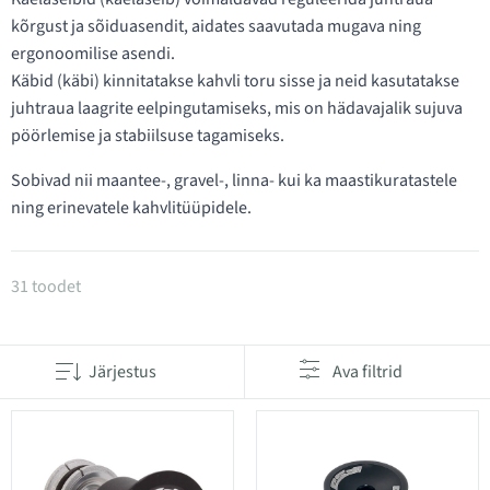
kõrgust ja sõiduasendit, aidates saavutada mugava ning
ergonoomilise asendi.
Käbid (käbi) kinnitatakse kahvli toru sisse ja neid kasutatakse
juhtraua laagrite eelpingutamiseks, mis on hädavajalik sujuva
pöörlemise ja stabiilsuse tagamiseks.
Sobivad nii maantee-, gravel-, linna- kui ka maastikuratastele
ning erinevatele kahvlitüüpidele.
Tooted kategoorias Käbid ja kaelaseibid
31 toodet
Järjestus
Ava filtrid