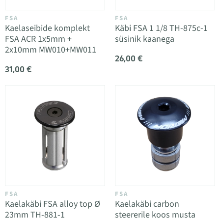
FSA
FSA
Kaelaseibide komplekt
Käbi FSA 1 1/8 TH-875c-1
FSA ACR 1x5mm +
süsinik kaanega
2x10mm MW010+MW011
26,00 €
31,00 €
FSA
FSA
Kaelakäbi FSA alloy top Ø
Kaelakäbi carbon
23mm TH-881-1
steererile koos musta