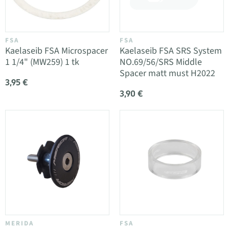
FSA
FSA
Kaelaseib FSA Microspacer
Kaelaseib FSA SRS System
1 1/4" (MW259) 1 tk
NO.69/56/SRS Middle
Spacer matt must H2022
3,95 €
3,90 €
MERIDA
FSA