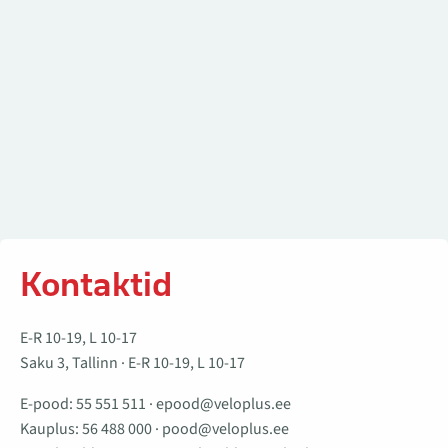
Kontaktid
E-R 10-19, L 10-17
Saku 3, Tallinn · E-R 10-19, L 10-17
E-pood:
55 551 511
·
epood@veloplus.ee
Kauplus:
56 488 000
·
pood@veloplus.ee