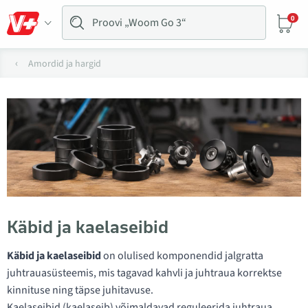
0
Amordid ja hargid
Käbid ja kaelaseibid
Käbid ja kaelaseibid
on olulised komponendid jalgratta
juhtrauasüsteemis, mis tagavad kahvli ja juhtraua korrektse
kinnituse ning täpse juhitavuse.
Kaelaseibid (kaelaseib) võimaldavad reguleerida juhtraua