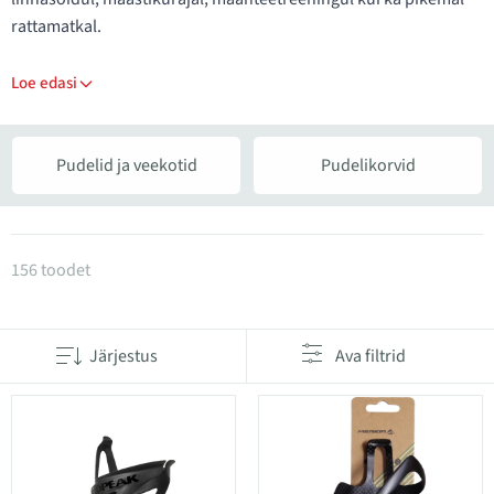
rattamatkal.
Loe edasi
Pudelid ja veekotid
Pudelikorvid
Tooted kategoorias Pudelid ja pudelikorvid
156 toodet
Järjestus
Ava filtrid