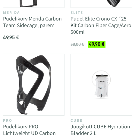
MERIDA
ELITE
Pudelikorv Merida Carbon
Pudel Elite Crono CX ´25
Team Sidecage, parem
Kit Carbon Fiber Cage/Aero
500ml
49,95 €
49,90 €
58,00 €
PRO
CUBE
Pudelikorv PRO
Joogikott CUBE Hydration
Lightweight UD Carbon
Bladder 2 L