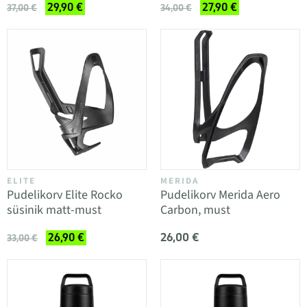
29,90 €
27,90 €
37,00 €
34,00 €
ELITE
MERIDA
Pudelikorv Elite Rocko
Pudelikorv Merida Aero
süsinik matt-must
Carbon, must
26,00 €
26,90 €
33,00 €