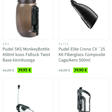
SKS
ELITE
Pudel SKS MonkeyBottle
Pudel Elite Crono CX ´25
450ml koos Fidlock Twist
Kit Fiberglass Composite
Base kinnitusega
Cage/Aero 500ml
39,95 €
39,90 €
46,00 €
48,00 €