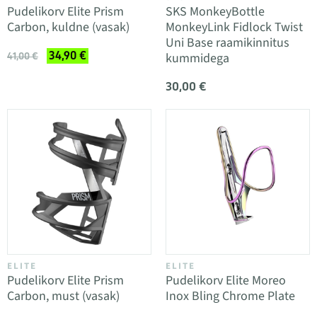
Pudelikorv Elite Prism
SKS MonkeyBottle
Carbon, kuldne (vasak)
MonkeyLink Fidlock Twist
Uni Base raamikinnitus
34,90 €
kummidega
41,00 €
30,00 €
ELITE
ELITE
Pudelikorv Elite Prism
Pudelikorv Elite Moreo
Carbon, must (vasak)
Inox Bling Chrome Plate