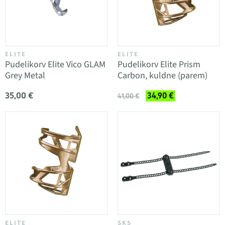
ELITE
ELITE
Pudelikorv Elite Vico GLAM
Pudelikorv Elite Prism
Grey Metal
Carbon, kuldne (parem)
35,00 €
34,90 €
41,00 €
ELITE
SKS