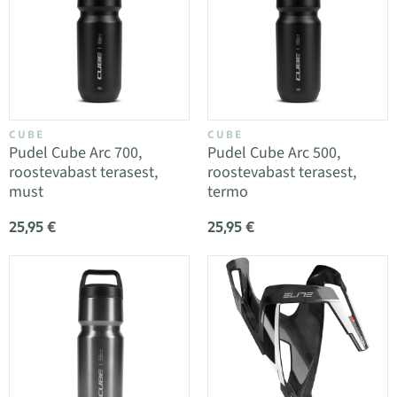
CUBE
CUBE
Pudel Cube Arc 700,
Pudel Cube Arc 500,
roostevabast terasest,
roostevabast terasest,
must
termo
25,95 €
25,95 €