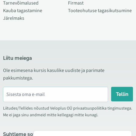
Tarnevõimalused
Firmast
Kauba tagastamine
Tooteohutuse tagasikutsumine
Järelmaks
Liitu meiega
Ole esimesena kursis kasulike uudiste ja parimate
pakkumistega.
Tellin
Liitudes/Tellides nõustud Veloplus OÜ privaatsuspoliitika tingimustega.
Me ei jaga sinu andmeid mitte kellegagi mitte kunagi.
Suhtleme sotsiaalmeedias