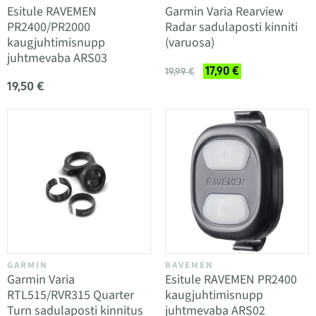
Esitule RAVEMEN
Garmin Varia Rearview
PR2400/PR2000
Radar sadulaposti kinniti
kaugjuhtimisnupp
(varuosa)
juhtmevaba ARS03
17,90 €
19,99 €
19,50 €
GARMIN
RAVEMEN
Garmin Varia
Esitule RAVEMEN PR2400
RTL515/RVR315 Quarter
kaugjuhtimisnupp
Turn sadulaposti kinnitus
juhtmevaba ARS02