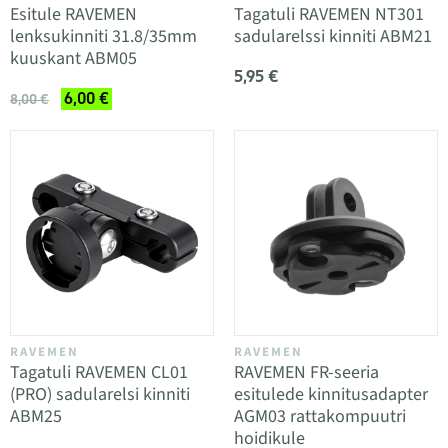
Esitule RAVEMEN
Tagatuli RAVEMEN NT301
lenksukinniti 31.8/35mm
sadularelssi kinniti ABM21
kuuskant ABM05
5,95 €
6,00 €
8,00 €
RAVEMEN
RAVEMEN
Tagatuli RAVEMEN CL01
RAVEMEN FR-seeria
(PRO) sadularelsi kinniti
esitulede kinnitusadapter
ABM25
AGM03 rattakompuutri
hoidikule