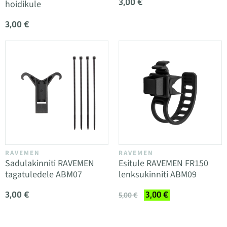
3,00 €
hoidikule
3,00 €
RAVEMEN
RAVEMEN
Sadulakinniti RAVEMEN
Esitule RAVEMEN FR150
tagatuledele ABM07
lenksukinniti ABM09
3,00 €
3,00 €
5,00 €