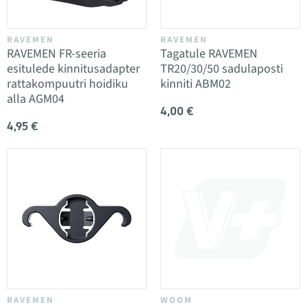
RAVEMEN
RAVEMEN
RAVEMEN FR-seeria
Tagatule RAVEMEN
esitulede kinnitusadapter
TR20/30/50 sadulaposti
rattakompuutri hoidiku
kinniti ABM02
alla AGM04
4,00 €
4,95 €
RAVEMEN
WOOM