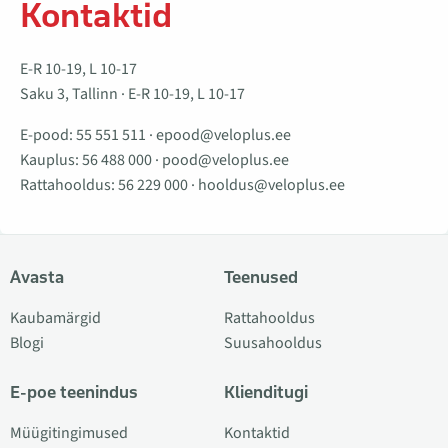
Kontaktid
E-R 10-19, L 10-17
Saku 3, Tallinn · E-R 10-19, L 10-17
E-pood:
55 551 511
·
epood@veloplus.ee
Kauplus:
56 488 000
·
pood@veloplus.ee
Rattahooldus:
56 229 000
·
hooldus@veloplus.ee
Avasta
Teenused
Kaubamärgid
Rattahooldus
Blogi
Suusahooldus
E-poe teenindus
Klienditugi
Müügitingimused
Kontaktid