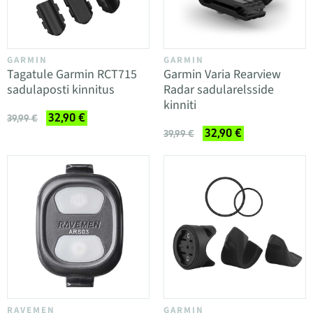
GARMIN
GARMIN
Tagatule Garmin RCT715
Garmin Varia Rearview
sadulaposti kinnitus
Radar sadularelsside
kinniti
32,90 €
39,99 €
32,90 €
39,99 €
RAVEMEN
GARMIN