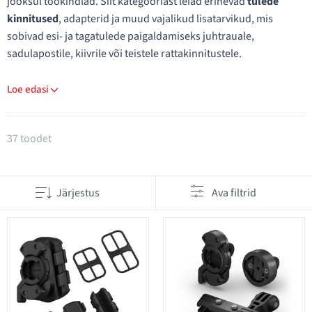
jooksul töökindlad. Siit kategooriast leiad erinevad
tulede
kinnitused
, adapterid ja muud vajalikud lisatarvikud, mis
sobivad esi- ja tagatulede paigaldamiseks juhtrauale,
sadulapostile, kiivrile või teistele rattakinnitustele.
Loe edasi
Tooted kategoorias Tulede varuosad
37 toodet
Järjestus
Ava filtrid