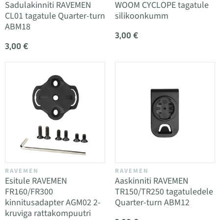
Sadulakinniti RAVEMEN
WOOM CYCLOPE tagatule
CL01 tagatule Quarter-turn
silikoonkumm
ABM18
3,00 €
3,00 €
RAVEMEN
RAVEMEN
Esitule RAVEMEN
Aaskinniti RAVEMEN
FR160/FR300
TR150/TR250 tagatuledele
kinnitusadapter AGM02 2-
Quarter-turn ABM12
kruviga rattakompuutri