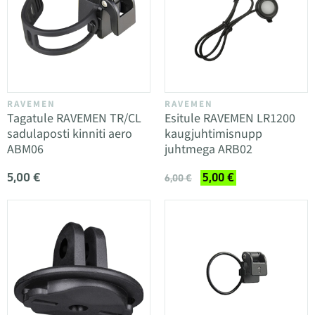
RAVEMEN
RAVEMEN
Tagatule RAVEMEN TR/CL
Esitule RAVEMEN LR1200
sadulaposti kinniti aero
kaugjuhtimisnupp
ABM06
juhtmega ARB02
5,00 €
5,00 €
6,00 €