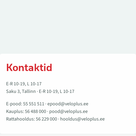
Kontaktid
E-R 10-19, L 10-17
Saku 3, Tallinn · E-R 10-19, L 10-17
E-pood:
55 551 511
·
epood@veloplus.ee
Kauplus:
56 488 000
·
pood@veloplus.ee
Rattahooldus:
56 229 000
·
hooldus@veloplus.ee