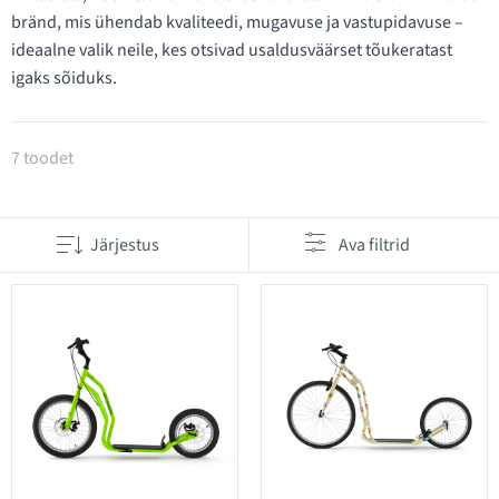
bränd, mis ühendab kvaliteedi, mugavuse ja vastupidavuse –
ideaalne valik neile, kes otsivad usaldusväärset tõukeratast
igaks sõiduks.
Tooted kategoorias YEDOO tõukerattad
7 toodet
Järjestus
Ava filtrid