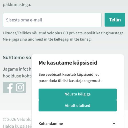
pakkumistega.
Tellin
Liitudes/Tellides nõustud Veloplus OÜ privaatsuspoliitika tingimustega.
Me ei jaga sinu andmeid mitte kellegagi mitte kunagi.
Suhtleme sotsiaalmeedias
Me kasutame küpsiseid
Jagame infot hea hinna kampaaniate, uute toodete ning
See veebisait kasutab küpsiseid, et
hoolduse kohta. Mõnikord teeme ka tooteülevaateid.
parandada üldist kasutajakogemust.
Nõustu kõigiga
Ainult olulised
© 2026 Veloplus OÜ. Kõik õigused kaitstud
Kohandamine
Halda küpsiseid