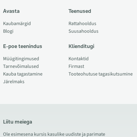
Avasta
Teenused
Kaubamärgid
Rattahooldus
Blogi
Suusahooldus
E-poe teenindus
Klienditugi
Müügitingimused
Kontaktid
Tarnevõimalused
Firmast
Kauba tagastamine
Tooteohutuse tagasikutsumine
Järelmaks
Liitu meiega
Ole esimesena kursis kasulike uudiste ja parimate