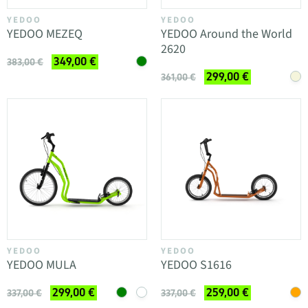
YEDOO
YEDOO
YEDOO MEZEQ
YEDOO Around the World
2620
349,00 €
383,00 €
299,00 €
361,00 €
YEDOO
YEDOO
YEDOO MULA
YEDOO S1616
299,00 €
259,00 €
337,00 €
337,00 €