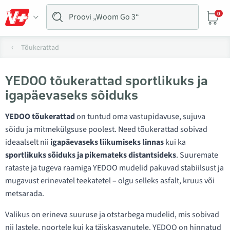
0
Tõukerattad
YEDOO tõukerattad sportlikuks ja
igapäevaseks sõiduks
YEDOO tõukerattad
on tuntud oma vastupidavuse, sujuva
sõidu ja mitmekülgsuse poolest. Need tõukerattad sobivad
ideaalselt nii
igapäevaseks liikumiseks linnas
kui ka
sportlikuks sõiduks ja pikemateks distantsideks
. Suuremate
rataste ja tugeva raamiga YEDOO mudelid pakuvad stabiilsust ja
mugavust erinevatel teekatetel – olgu selleks asfalt, kruus või
metsarada.
Valikus on erineva suuruse ja otstarbega mudelid, mis sobivad
nii lastele, noortele kui ka täiskasvanutele. YEDOO on hinnatud