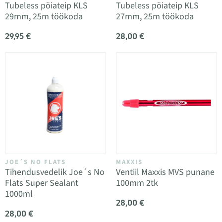
Tubeless pöiateip KLS
Tubeless pöiateip KLS
29mm, 25m töökoda
27mm, 25m töökoda
29,95 €
28,00 €
JOE´S NO FLATS
MAXXIS
Tihendusvedelik Joe´s No
Ventiil Maxxis MVS punane
Flats Super Sealant
100mm 2tk
1000ml
28,00 €
28,00 €