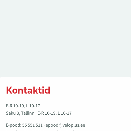
Kontaktid
E-R 10-19, L 10-17
Saku 3, Tallinn · E-R 10-19, L 10-17
E-pood:
55 551 511
·
epood@veloplus.ee