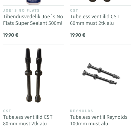
JOE´S NO FLATS
CST
Tihendusvedelik Joe´s No
Tubeless ventiilid CST
Flats Super Sealant 500ml
60mm must 2tk alu
19,90 €
19,90 €
CST
REYNOLDS
Tubeless ventiilid CST
Tubeless ventiil Reynolds
80mm must 2tk alu
100mm must alu