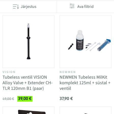
Järjestus
Ava filtrid
VISION
NEWMEN
Tubeless ventiil VISION
NEWMEN Tubeless MilKit
Alloy Valve + Extender CH-
komplekt 125ml + süstal +
TLR 120mm B1 (paar)
ventiil
37,90 €
39,00 €
49,00 €