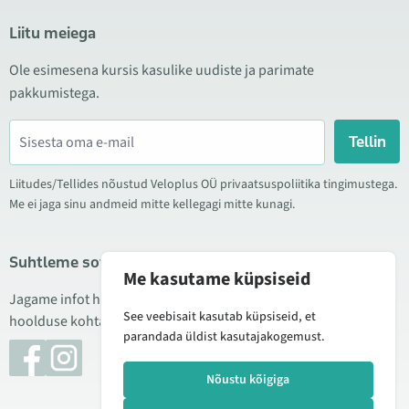
Liitu meiega
Ole esimesena kursis kasulike uudiste ja parimate
pakkumistega.
Tellin
Liitudes/Tellides nõustud Veloplus OÜ privaatsuspoliitika tingimustega.
Me ei jaga sinu andmeid mitte kellegagi mitte kunagi.
Suhtleme sotsiaalmeedias
Me kasutame küpsiseid
Jagame infot hea hinna kampaaniate, uute toodete ning
See veebisait kasutab küpsiseid, et
hoolduse kohta. Mõnikord teeme ka tooteülevaateid.
parandada üldist kasutajakogemust.
Nõustu kõigiga