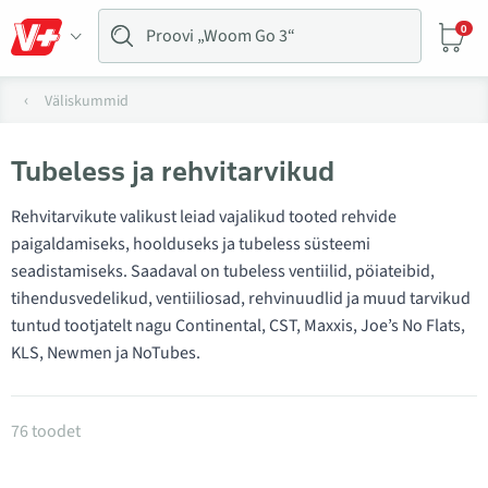
0
Väliskummid
Tubeless ja rehvitarvikud
Rehvitarvikute valikust leiad vajalikud tooted rehvide
paigaldamiseks, hoolduseks ja tubeless süsteemi
seadistamiseks. Saadaval on tubeless ventiilid, pöiateibid,
tihendusvedelikud, ventiiliosad, rehvinuudlid ja muud tarvikud
tuntud tootjatelt nagu Continental, CST, Maxxis, Joe’s No Flats,
KLS, Newmen ja NoTubes.
Tooted kategoorias Rehvitarvikud
76 toodet