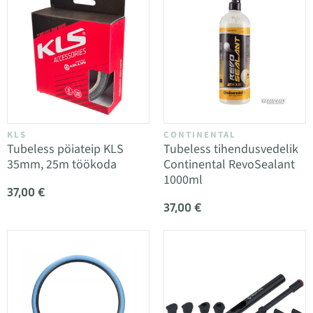
KLS
CONTINENTAL
Tubeless pöiateip KLS
Tubeless tihendusvedelik
35mm, 25m töökoda
Continental RevoSealant
1000ml
37,00 €
37,00 €