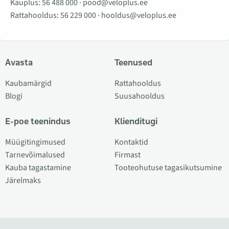
Kauplus:
56 488 000
·
pood@veloplus.ee
Rattahooldus:
56 229 000
·
hooldus@veloplus.ee
Avasta
Teenused
Kaubamärgid
Rattahooldus
Blogi
Suusahooldus
E-poe teenindus
Klienditugi
Müügitingimused
Kontaktid
Tarnevõimalused
Firmast
Kauba tagastamine
Tooteohutuse tagasikutsumine
Järelmaks