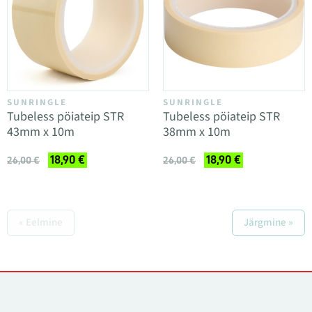
SUNRINGLE
SUNRINGLE
Tubeless pöiateip STR
Tubeless pöiateip STR
43mm x 10m
38mm x 10m
18,90 €
18,90 €
26,00 €
26,00 €
« Eelmine
Järgmine »
Kontaktid