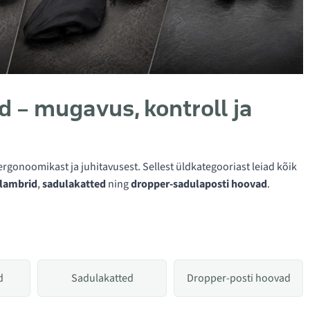
d – mugavus, kontroll ja
rgonoomikast ja juhitavusest. Sellest üldkategooriast leiad kõik
lambrid
,
sadulakatted
ning
dropper-sadulaposti hoovad
.
d
Sadulakatted
Dropper-posti hoovad