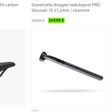
ght carbon
Gravelratta dropper sadulapost PRO
Discover 70 27,2mm / sisemine
249,90 €
295,00 €
PRO