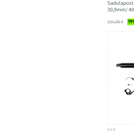
Sadulapost
30,9mm/ 4
19
234,00 €
RFR