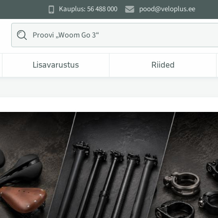
Kauplus: 56 488 000
pood@veloplus.ee
Lisavarustus
Riided