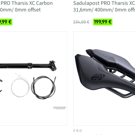
 PRO Tharsis XC Carbon
Sadulapost PRO Tharsis X
00mm/ 0mm offset
31,6mm/ 400mm/ 0mm off
9,99 €
199,99 €
234,00 €
PRO