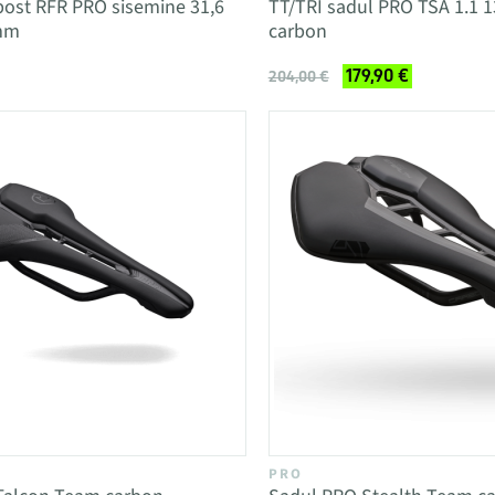
post RFR PRO sisemine 31,6
TT/TRI sadul PRO TSA 1.1
mm
carbon
179,90 €
204,00 €
PRO