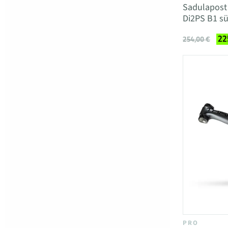
Sadulapost
Di2PS B1 sü
22
254,00 €
PRO