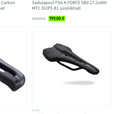
C Carbon
Sadulapost FSA K-FORCE SB0 27.2x400
set
MTC Di2PS B1 süsinikhall
199,00 €
239,00 €
PRO