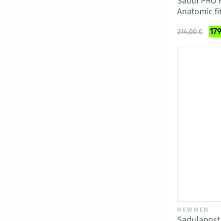
Sadul PRO 
Anatomic f
179
214,00 €
NEWMEN
Sadulapos