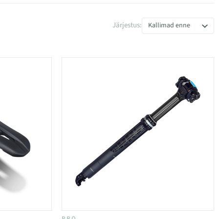
Järjestus:
Kallimad enne
PRO