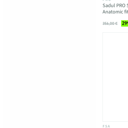
Sadul PRO S
Anatomic f
29
356,00 €
FSA