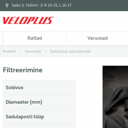
Saku 3, Tallinn · E-R 10-19, L 10-17
Rattad
Varuosad
Avaleht
Varuosad
Sadulad ja sadulapostid
Filtreerimine
Sobivus
Diameeter (mm)
Sadulaposti tüüp