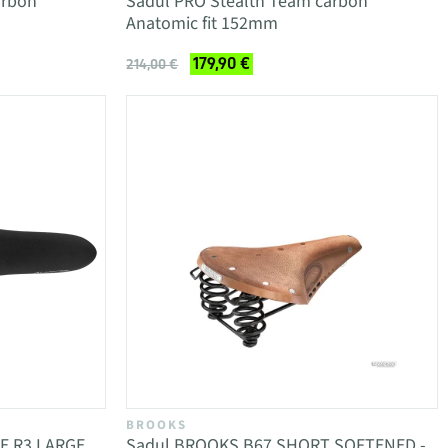
arbon
Sadul PRO Stealth Team carbon
Anatomic fit 152mm
179,90 €
214,00 €
BROOKS
TE R3 LARGE
Sadul BROOKS B67 SHORT SOFTENED -