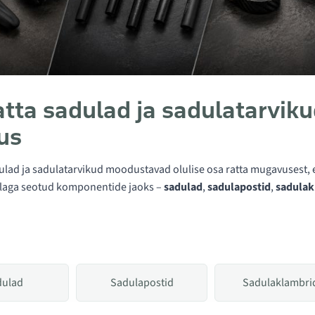
atta sadulad ja sadulatarviku
us
ulad ja sadulatarvikud moodustavad olulise osa ratta mugavusest, e
ulaga seotud komponentide jaoks –
sadulad
,
sadulapostid
,
sadulak
dulad
Sadulapostid
Sadulaklambri