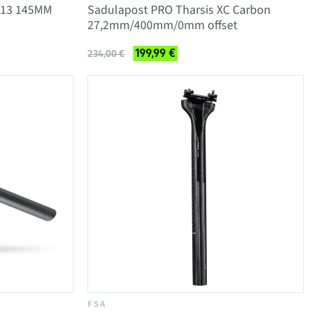
13 145MM
Sadulapost PRO Tharsis XC Carbon
27,2mm/400mm/0mm offset
199,99 €
234,00 €
FSA