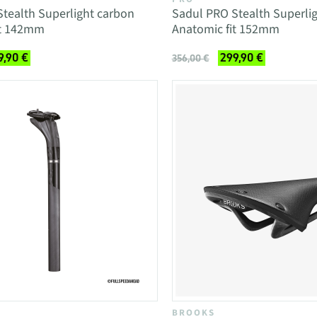
tealth Superlight carbon
Sadul PRO Stealth Superli
it 142mm
Anatomic fit 152mm
9,90 €
299,90 €
356,00 €
BROOKS