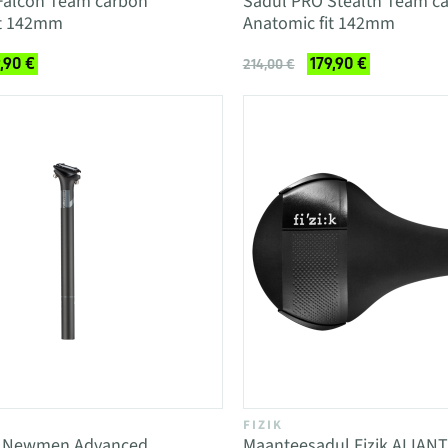
Falcon Team carbon
Sadul PRO Stealth Team c
it 142mm
Anatomic fit 142mm
,90 €
179,90 €
214,00 €
FIZIK
t Newmen Advanced
Maanteesadul Fizik ALIAN