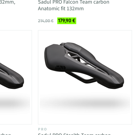
 132mm,
Sadul PRO Falcon Team carbon
Anatomic fit 132mm
179,90 €
214,00 €
PRO