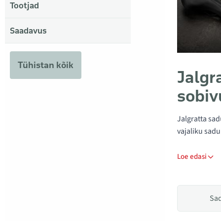
Tootjad
Saadavus
Tühistan kõik
Jalgr
sobiv
Jalgratta sad
vajaliku sad
Loe edasi
Sa