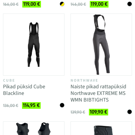
119,00 €
119,00 €
166,00 €
146,00 €
CUBE
NORTHWAVE
Pikad püksid Cube
Naiste pikad rattapüksid
Blackline
Northwave EXTREME MS
WMN BIBTIGHTS
114,95 €
136,00 €
109,90 €
139,90 €