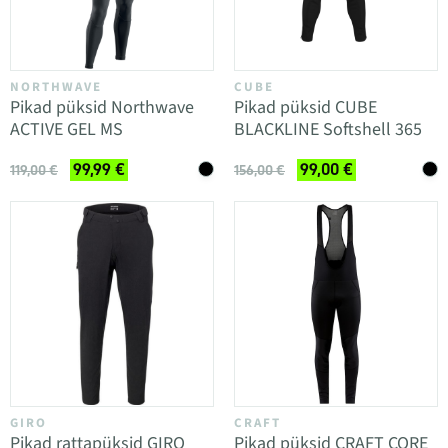
NORTHWAVE
CUBE
Pikad püksid Northwave
Pikad püksid CUBE
ACTIVE GEL MS
BLACKLINE Softshell 365
99,99 €
99,00 €
119,00 €
156,00 €
GIRO
CRAFT
Pikad rattapüksid GIRO
Pikad püksid CRAFT CORE