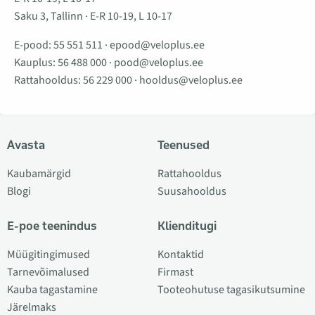
Saku 3, Tallinn · E-R 10-19, L 10-17
E-pood:
55 551 511
·
epood@veloplus.ee
Kauplus:
56 488 000
·
pood@veloplus.ee
Rattahooldus:
56 229 000
·
hooldus@veloplus.ee
Avasta
Teenused
Kaubamärgid
Rattahooldus
Blogi
Suusahooldus
E-poe teenindus
Klienditugi
Müügitingimused
Kontaktid
Tarnevõimalused
Firmast
Kauba tagastamine
Tooteohutuse tagasikutsumine
Järelmaks