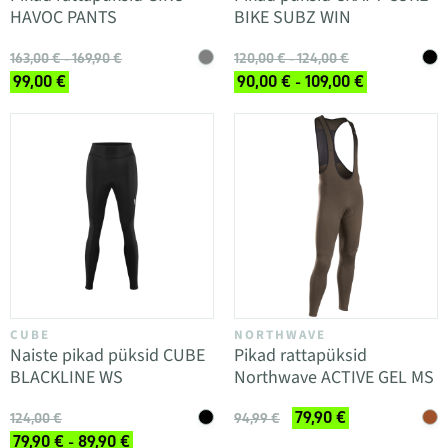
HAVOC PANTS
BIKE SUBZ WIN
163,00 € - 169,90 €
120,00 € - 124,00 €
99,00 €
90,00 € - 109,00 €
CUBE
NORTHWAVE
Naiste pikad püksid CUBE
Pikad rattapüksid
BLACKLINE WS
Northwave ACTIVE GEL MS
79,90 €
124,00 €
94,99 €
79,90 € - 89,90 €