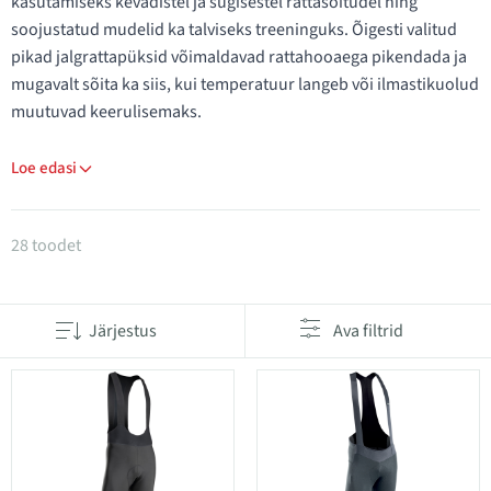
kasutamiseks kevadistel ja sügisestel rattasõitudel ning
soojustatud mudelid ka talviseks treeninguks. Õigesti valitud
pikad jalgrattapüksid võimaldavad rattahooaega pikendada ja
mugavalt sõita ka siis, kui temperatuur langeb või ilmastikuolud
muutuvad keerulisemaks.
Loe edasi
Tooted kategoorias Pikad rattapüksid
28 toodet
Järjestus
Ava filtrid