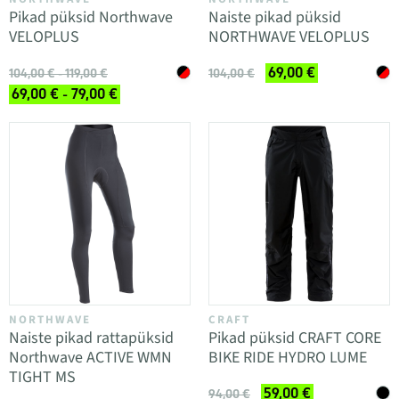
Pikad püksid Northwave
Naiste pikad püksid
VELOPLUS
NORTHWAVE VELOPLUS
69,00 €
104,00 € - 119,00 €
104,00 €
69,00 € - 79,00 €
NORTHWAVE
CRAFT
Naiste pikad rattapüksid
Pikad püksid CRAFT CORE
Northwave ACTIVE WMN
BIKE RIDE HYDRO LUME
TIGHT MS
59,00 €
94,00 €