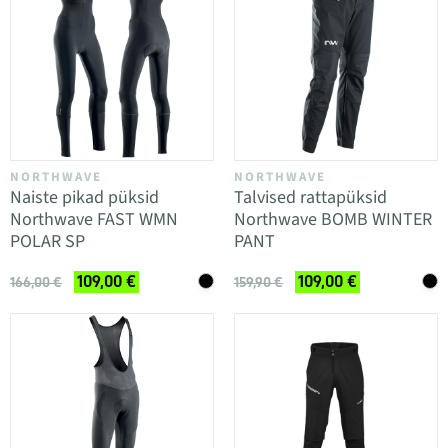
NORTHWAVE
NORTHWAVE
Naiste pikad püksid
Talvised rattapüksid
Northwave FAST WMN
Northwave BOMB WINTER
POLAR SP
PANT
109,00 €
109,00 €
166,00 €
159,90 €