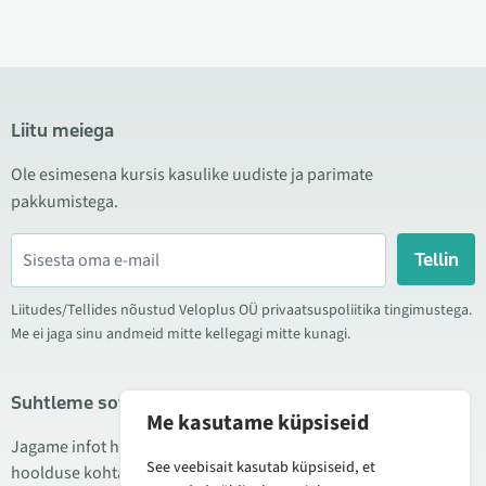
Liitu meiega
Ole esimesena kursis kasulike uudiste ja parimate
pakkumistega.
Tellin
Liitudes/Tellides nõustud Veloplus OÜ privaatsuspoliitika tingimustega.
Me ei jaga sinu andmeid mitte kellegagi mitte kunagi.
Suhtleme sotsiaalmeedias
Me kasutame küpsiseid
Jagame infot hea hinna kampaaniate, uute toodete ning
See veebisait kasutab küpsiseid, et
hoolduse kohta. Mõnikord teeme ka tooteülevaateid.