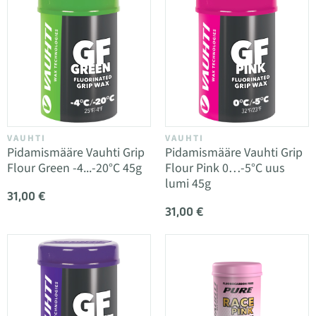
VAUHTI
VAUHTI
Pidamismääre Vauhti Grip
Pidamismääre Vauhti Grip
Flour Green -4...-20°C 45g
Flour Pink 0…-5°C uus
lumi 45g
31,00 €
31,00 €