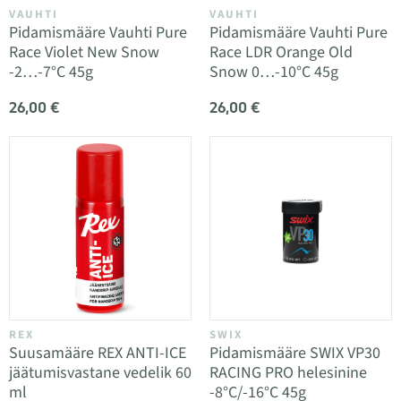
VAUHTI
VAUHTI
Pidamismääre Vauhti Pure
Pidamismääre Vauhti Pure
Race Violet New Snow
Race LDR Orange Old
-2…-7°C 45g
Snow 0…-10°C 45g
26,00 €
26,00 €
REX
SWIX
Suusamääre REX ANTI-ICE
Pidamismääre SWIX VP30
jäätumisvastane vedelik 60
RACING PRO helesinine
ml
-8°C/-16°C 45g