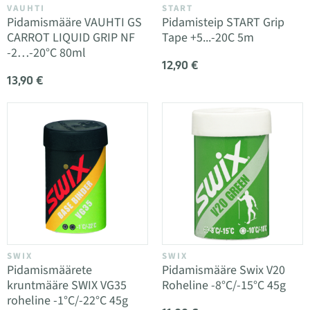
VAUHTI
START
Pidamismääre VAUHTI GS
Pidamisteip START Grip
CARROT LIQUID GRIP NF
Tape +5...-20C 5m
-2…-20°C 80ml
12,90 €
13,90 €
SWIX
SWIX
Pidamismäärete
Pidamismääre Swix V20
kruntmääre SWIX VG35
Roheline -8°C/-15°C 45g
roheline -1°C/-22°C 45g