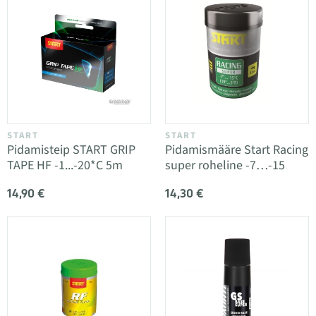
START
START
Pidamisteip START GRIP
Pidamismääre Start Racing
TAPE HF -1...-20*C 5m
super roheline -7…-15
14,90 €
14,30 €