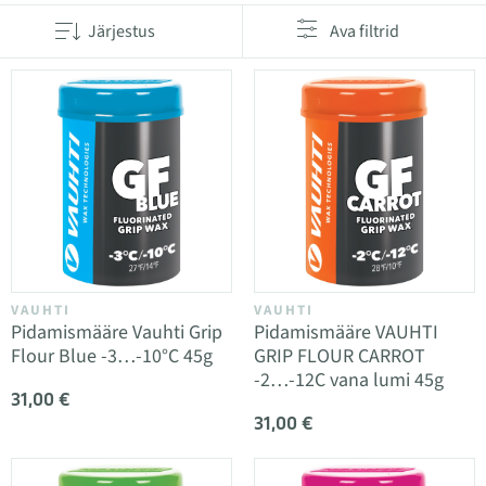
Järjestus
Ava filtrid
VAUHTI
VAUHTI
Pidamismääre Vauhti Grip
Pidamismääre VAUHTI
Flour Blue -3…-10°C 45g
GRIP FLOUR CARROT
-2…-12C vana lumi 45g
31,00 €
31,00 €