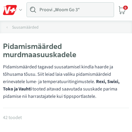
0
Suusamäärded
Pidamismäärded
murdmaasuuskadele
Pidamismäärded tagavad suusatamisel kindla haarde ja
tõhusama tõusu. Siit leiad laia valiku pidamismäärdeid
erinevatele lume- ja temperatuuritingimustele.
Rexi, Swixi,
Toko ja Vauhti
tooted aitavad saavutada suuskade parima
pidamise nii harrastajatele kui tippsportlastele.
Tooted kategoorias Pidamismäärded
42 toodet