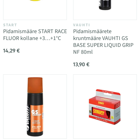
START
VAUHTI
Pidamismääre START RACE
Pidamismäärete
FLUOR kollane +3…+1°C
kruntmääre VAUHTI GS
BASE SUPER LIQUID GRIP
14,29 €
NF 80ml
13,90 €