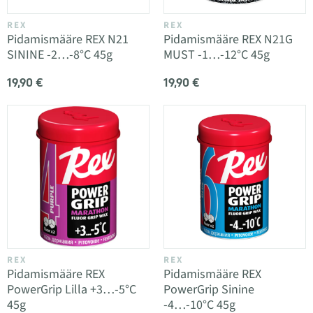
REX
REX
Pidamismääre REX N21
Pidamismääre REX N21G
SININE -2…-8°C 45g
MUST -1…-12°C 45g
19,90 €
19,90 €
REX
REX
Pidamismääre REX
Pidamismääre REX
PowerGrip Lilla +3…-5°C
PowerGrip Sinine
45g
-4…-10°C 45g