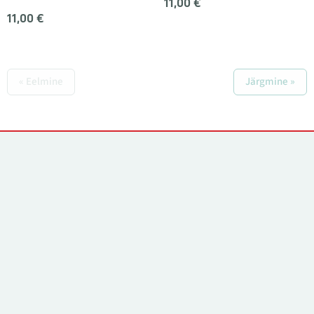
11,00 €
11,00 €
« Eelmine
Järgmine »
Kontaktid