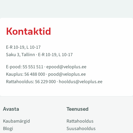
Kontaktid
E-R 10-19, L 10-17
Saku 3, Tallinn · E-R 10-19, L 10-17
E-pood:
55 551 511
·
epood@veloplus.ee
Kauplus:
56 488 000
·
pood@veloplus.ee
Rattahooldus:
56 229 000
·
hooldus@veloplus.ee
Avasta
Teenused
Kaubamärgid
Rattahooldus
Blogi
Suusahooldus