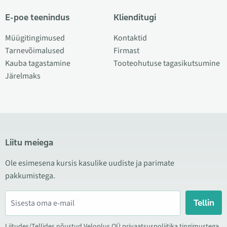
E-poe teenindus
Klienditugi
Müügitingimused
Kontaktid
Tarnevõimalused
Firmast
Kauba tagastamine
Tooteohutuse tagasikutsumine
Järelmaks
Liitu meiega
Ole esimesena kursis kasulike uudiste ja parimate
pakkumistega.
Tellin
Liitudes/Tellides nõustud Veloplus OÜ privaatsuspoliitika tingimustega.