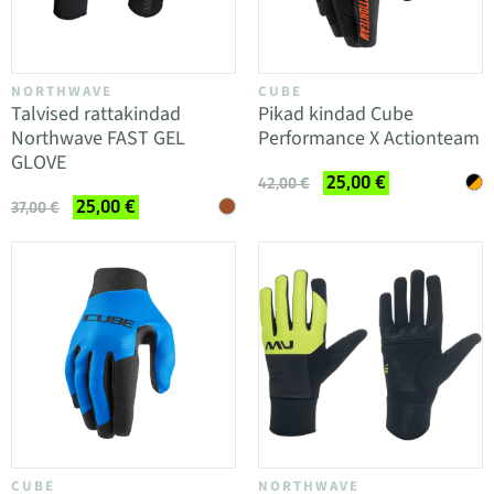
NORTHWAVE
CUBE
Talvised rattakindad
Pikad kindad Cube
Northwave FAST GEL
Performance X Actionteam
GLOVE
25,00 €
42,00 €
25,00 €
37,00 €
CUBE
NORTHWAVE