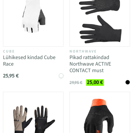
CUBE
NORTHWAVE
Lühikesed kindad Cube
Pikad rattakindad
Race
Northwave ACTIVE
CONTACT must
25,95 €
25,00 €
29,95 €