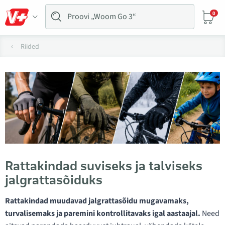
0
Riided
Rattakindad suviseks ja talviseks
jalgrattasõiduks
Rattakindad muudavad jalgrattasõidu mugavamaks,
turvalisemaks ja paremini kontrollitavaks igal aastaajal.
Need