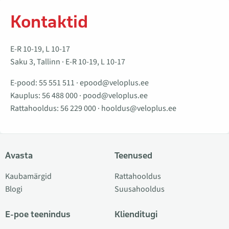
Kontaktid
E-R 10-19, L 10-17
Saku 3, Tallinn · E-R 10-19, L 10-17
E-pood:
55 551 511
·
epood@veloplus.ee
Kauplus:
56 488 000
·
pood@veloplus.ee
Rattahooldus:
56 229 000
·
hooldus@veloplus.ee
Avasta
Teenused
Kaubamärgid
Rattahooldus
Blogi
Suusahooldus
E-poe teenindus
Klienditugi