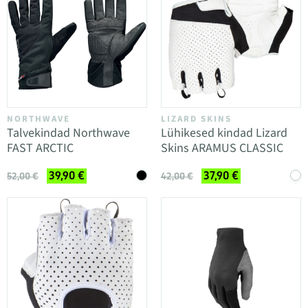
NORTHWAVE
LIZARD SKINS
Talvekindad Northwave
Lühikesed kindad Lizard
FAST ARCTIC
Skins ARAMUS CLASSIC
39,90 €
37,90 €
52,00 €
42,00 €