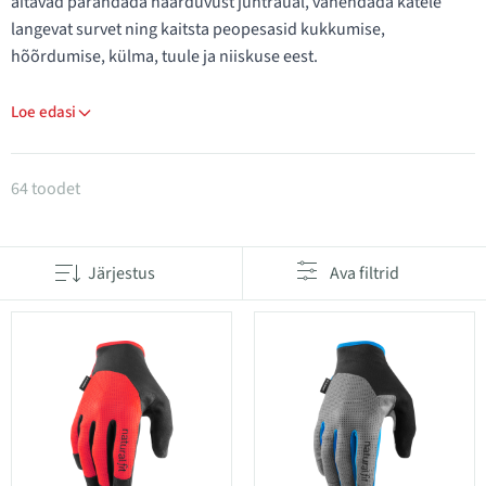
aitavad parandada haarduvust juhtraual, vähendada kätele
langevat survet ning kaitsta peopesasid kukkumise,
hõõrdumise, külma, tuule ja niiskuse eest.
Loe edasi
Tooted kategoorias Rattakindad
64 toodet
Järjestus
Ava filtrid