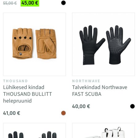
45,00 €
55,00 €
THOUSAND
NORTHWAVE
Lühikesed kindad
Talvekindad Northwave
THOUSAND BULLITT
FAST SCUBA
helepruunid
40,00 €
41,00 €