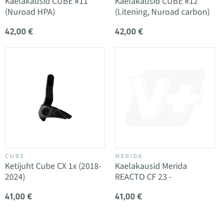
Kaelakausid CUBE #11
Kaelakausid CUBE #12
(Nuroad HPA)
(Litening, Nuroad carbon)
42,00 €
42,00 €
CUBE
MERIDA
Ketijuht Cube CX 1x (2018-
Kaelakausid Merida
2024)
REACTO CF 23 -
41,00 €
41,00 €