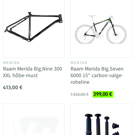
MERIDA
MERIDA
Raam Merida Big.Nine 300
Raam Merida Big.Seven
XXL hõbe-must
6000 15" carbon-valge-
roheline
413,00 €
399,00 €
1 033,00 €