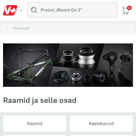
0
Varuosad
Raamid ja selle osad
Raamid
Kaelakausid