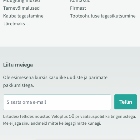
Müügitingimused
Kontaktid
Tarnevõimalused
Firmast
Kauba tagastamine
Tooteohutuse tagasikutsumine
Järelmaks
Liitu meiega
Ole esimesena kursis kasulike uudiste ja parimate
pakkumistega.
Tellin
Liitudes/Tellides nõustud Veloplus OÜ privaatsuspoliitika tingimustega.
Me ei jaga sinu andmeid mitte kellegagi mitte kunagi.