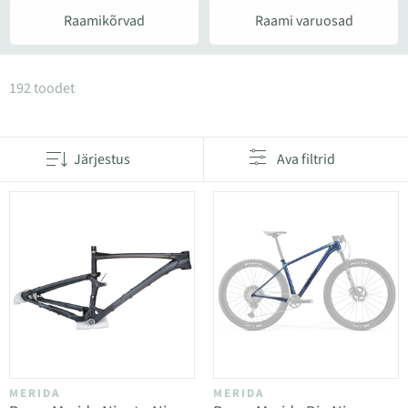
Raamikõrvad
Raami varuosad
Tooted kategoorias Raamid ja selle osad
192 toodet
Järjestus
Ava filtrid
MERIDA
MERIDA