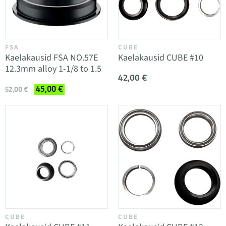
FSA
CUBE
Kaelakausid FSA NO.57E
Kaelakausid CUBE #10
12.3mm alloy 1-1/8 to 1.5
42,00 €
45,00 €
52,00 €
CUBE
CUBE