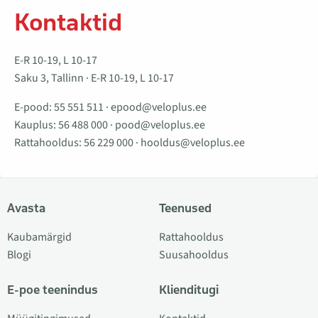
Kontaktid
E-R 10-19, L 10-17
Saku 3, Tallinn · E-R 10-19, L 10-17
E-pood:
55 551 511
·
epood@veloplus.ee
Kauplus:
56 488 000
·
pood@veloplus.ee
Rattahooldus:
56 229 000
·
hooldus@veloplus.ee
Avasta
Teenused
Kaubamärgid
Rattahooldus
Blogi
Suusahooldus
E-poe teenindus
Klienditugi