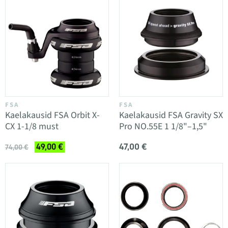
FSA
FSA
Kaelakausid FSA Orbit X-
Kaelakausid FSA Gravity SX
CX 1-1/8 must
Pro NO.55E 1 1/8"–1,5"
47,00 €
49,00 €
74,00 €