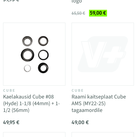
logo
59,00 €
65,50 €
CUBE
CUBE
Kaelakausid Cube #08
Raami kaitseplaat Cube
(Hyde) 1-1/8 (44mm) + 1-
AMS (MY22-25)
1/2 (56mm)
tagaamordile
49,95 €
49,00 €