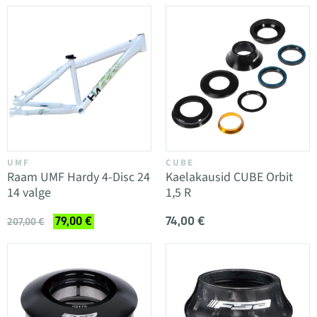
UMF
CUBE
Raam UMF Hardy 4-Disc 24
Kaelakausid CUBE Orbit
14 valge
1,5 R
74,00 €
79,00 €
207,00 €