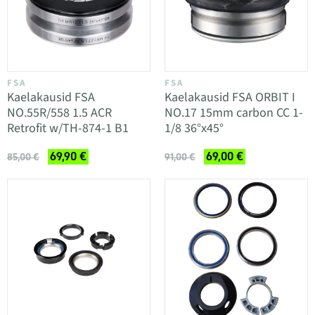
FSA
FSA
Kaelakausid FSA
Kaelakausid FSA ORBIT I
NO.55R/558 1.5 ACR
NO.17 15mm carbon CC 1-
Retrofit w/TH-874-1 B1
1/8 36°x45°
69,90 €
69,00 €
85,00 €
91,00 €