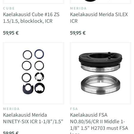
CUBE
MERIDA
Kaelakausid Cube #16 ZS
Kaelakausid Merida SILEX
1.5/1.5, blocklock, ICR
ICR
59,95 €
59,95 €
MERIDA
FSA
Kaelakausid Merida
Kaelakausid FSA
NINETY-SIX ICR 1-1/8"/1.5"
NO.80/56/CR II Middle 1-
1/8" 1.5" H2703 must FSA
59,95 €