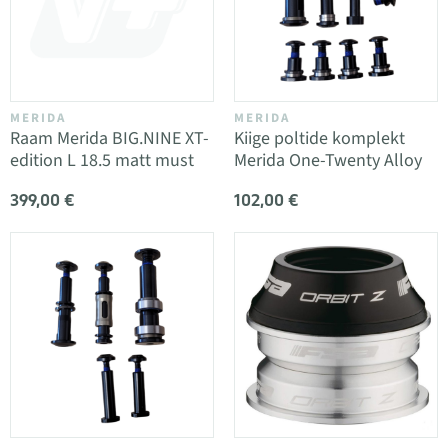
MERIDA
MERIDA
Raam Merida BIG.NINE XT-
Kiige poltide komplekt
edition L 18.5 matt must
Merida One-Twenty Alloy
399,00 €
102,00 €