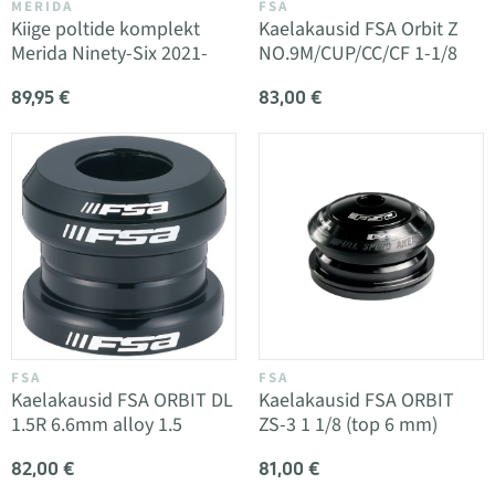
MERIDA
FSA
Kiige poltide komplekt
Kaelakausid FSA Orbit Z
Merida Ninety-Six 2021-
NO.9M/CUP/CC/CF 1-1/8
89,95 €
83,00 €
FSA
FSA
Kaelakausid FSA ORBIT DL
Kaelakausid FSA ORBIT
1.5R 6.6mm alloy 1.5
ZS-3 1 1/8 (top 6 mm)
82,00 €
81,00 €