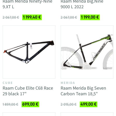
Raam Merida Ninety-Nine
Raam Merida Big.Nine
9.XT L
9000 L 2022
1 199,40 €
1 199,00 €
2 067,00 €
2 067,00 €
CUBE
MERIDA
Raam Cube Elite C68 Race
Raam Merida Big Seven
29 black 17"
Carbon Team 18,5"
699,00 €
499,00 €
1 859,00 €
2 015,00 €